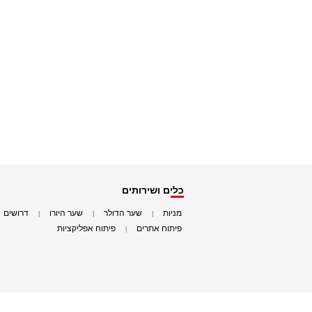
כלים ושירותים
מניות
שער הדולר
שער היורו
דרושים
|
|
|
|
פיתוח אתרים
פיתוח אפליקציות
|
|