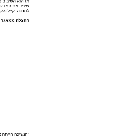
אז הוא השיב ב"נ
שיפנו את המגישה
לתחנה. קייל נלק
ההצלה ממאגר המ
"הנשיכה הייתה א