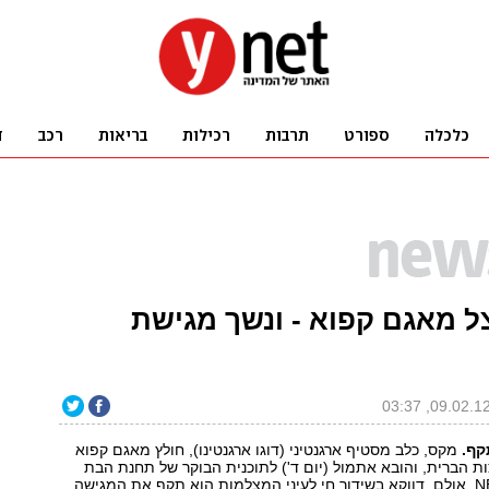
ל מאגם קפוא - ונשך מגישת
קף.
מקס, כלב מסטיף ארגנטיני (דוגו ארגנטינו), חולץ מאגם קפוא
ת הברית, והובא אתמול (יום ד') לתוכנית הבוקר של תחנת הבת
המקומית של NBC. אולם, דווקא בשידור חי לעיני המצלמות הוא תקף את המגישה,