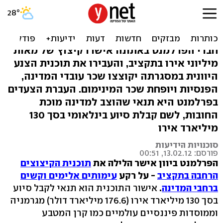
בצל ההפגנות: הפרלמנט ביוון
אישר תוכנית הצנע
חברי הפרלמנט באתונה אישרו קיצוץ של מאות
מיליוני אירו בתקציב, והעבירו את תוכנית הצנע
היוונית במסגרתה יקוצצו שכר עובדי המדינה,
הפנסיות ויופחת שכר המינימום. העברת הצעדים
בפרלמנט היא תנאי שהוצב למדינה מוכת
החובות, לשם קבלת סיוע בינלאומי בסך 130
מיליארד אירו
סוכנויות הידיעות
פורסם: 13.02.12, 00:51
הפרלמנט ביוון אישר הלילה את
תוכנית הקיצוצים
הרחבה בתקציב
- על רקע
עימותים אלימים וקשים
ברחבי המדינה
.
אישור התוכנית הוא תנאי לקבל סיוע
בסך 130 מיליארד אירו (176.6 מיליארד דולר) מגרמניה
וממוסדות פיננסיים עולמיים כמו קרן המטבע