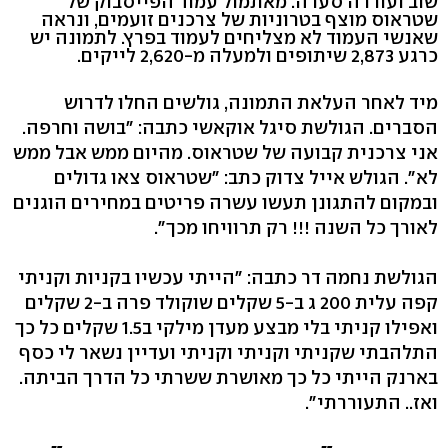
שוב ועוררה סערה. מאתמול עמוד הפייסבוק של
שטראוס מוצף בטרוניות של צרכנים זועמים, ונראה
שאנשי העמוד לא מצליחים לעמוד בפרץ. לתמונה יש
כרגע 2,873 שיתופים ולמעלה מ-2,620 לייקים.
מיד לאחר העלאת התמונה, גולשים החלו לדרוש
הסברים. הגולשת סיגל אוקאשי כתבה: "בושה וחרפה.
אני צרכנית קבועה של שטראוס. מהיום ממש אבל ממש
לא". הגולש אייל צדוק כתב: "שטראוס צאו גדולים
ובמקום להתגונן תעשו עשרה פריטים במחירים הוגנים
לאורך כל השנה !!! רק תרוויחו מכך".
הגולשת נחמה דר כתבה: "הייתי עכשיו בקניות וקניתי
קפה עלית 200 ג ב-5 שקלים שוקולד פרה ב-2 שקלים
ואפילו קניתי בלי מבצע מעדן מילקי ב1.5 שקלים כל כך
התלהבתי שקניתי וקניתי וקניתי ועדיין נשאר לי כסף
בארנק הייתי כל כך מאושרת ששרתי כל הדרך הביתה.
ואז.. התעוררתי".