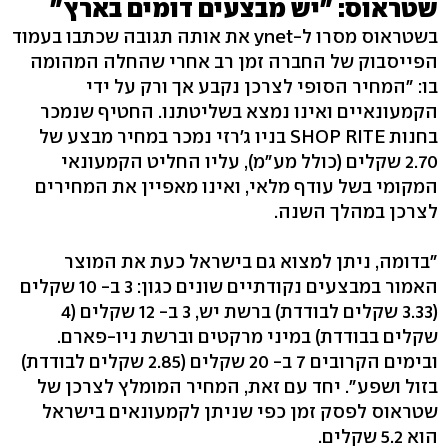
שטראוס: "יש מבצעים דומים בארץ"
בשטראוס מסרו ל-ynet את אותה תגובה שכתבו בעמוד
הפייסבוק של החברה זמן רב אחרי שהחלה המהומה
בו: "המחיר הסופי לצרכן נקבע אך ורק על ידי
הקמעונאיים ואינו נמצא בשליטתנו. החטיף שנמכר
בחנות SHOP RITE בניו ג'רזי נמכר במחיר מבצע של
2.70 שקלים (כולל מע"מ), עליו החליט הקמעונאי
המקומי בשל עודף מלאי, ואינו מאפיין את המחירים
לצרכן במהלך השנה.
"בדומה, ניתן למצוא גם בישראל כעת את המוצר
האמור במבצעים נקודתיים שונים כגון: 3 ב- 10 שקלים
(3.33 שקלים לבודדת) ברשת יש, 3 ב- 12 שקלים (4
שקלים בבודדת) במיני מרקטים וברשת ניו-פארם.
ובימים הקרובים 7 ב- 20 שקלים (2.85 שקלים לבודדת)
בזול ושפע". יחד עם זאת, המחיר המומלץ לצרכן של
שטראוס לפסק זמן כפי שניתן לקמעונאים בישראל
הוא 5.2 שקלים.