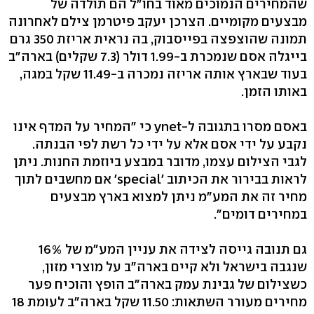
שהמחירים הנמוכים מאוד בחו"ל הם תולדה של
מבצעים מקומיים. הצרכן יעקב פיטרמן צילם לאחרונה
תמונה שהוצפצה בפייסבוק, בה נראית אריזת 350 גרם
בייגלה אסם שנמכרת ב-1.99 דולר (7.3 שקלים) בארה"ב
בעוד שבארץ אותה אריזה נמכרה ב-11.49 שקל במגה,
באותו הזמן.
באסם מסרו בתגובה ל-ynet כי "המחיר על המדף אינו
נקבע על ידי אסם אלא על ידי כל רשת לפי הבנתה.
לגבי הצילום עצמו, מדובר במבצע ביוזמת החנות. ניתן
לראות בבירור את הכיתוב 'special' אם מחשבים לתוך
מחיר זה את המע"מ ניתן למצוא בארץ מבצעים
במחירים דומים".
גם תנובה גייסה לצידה את עניין המע"מ של 16%
שנגבה בישראל ולא קיים בארה"ב על מוצרי מזון,
כשצילום של גבינת עמק בארה"ב הופץ והוכיח פער
מחירים מעורר השתאות: 11.50 שקל בארה"ב לעומת 18