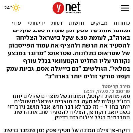
למה פסק זמן עולה רק 69 סנט
בארה"ב?
תמונה אחת של פסק זמן שעולה 2.60 שקלים
בארה"ב, לעומת 6.30 שקל בישראל הצליחה
להסעיר את הרשת ולהציף את עמוד הפייסבוק
של שטראוס בתלונות. שטראוס: "מדובר במבצע
נקודתי עליו החליט הקמעונאי בגלל עודף
במלאי". הגולשים: "גם ביייגלה אסם, גבינת עמק
וקפה טורקי זולים יותר בארה"ב"
מירב קריסטל
פורסם: 17.02.12, 13:47
מאז מחאת הקוטג', תמונות של מוצרים שזולים יותר
בחו"ל עולות לא מעט. גם מוצרים ישראלים שזולים
יותר בחו"ל – זה כבר לא דבר חדש. אבל תושב ניו ג'רזי
בשם יואב רוקח פן, הצליח להסעיר שוב את הרשת
החברתית בגלל צילום כזה בדיוק.
רוקח-פן צילם תמונה של חטיף פסק זמן שנמכר ברשת