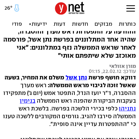
לשכת נתניהו מתפרקת: יועז
הנדל התפטר
ההודעה על התפטרות ראש מערך ההסברה,
שהיה אחד המתלוננים בפרשת נתן אשל, פורסמה
לאחר שראש הממשלה נזף במתלוננים: "אני
מאוכזב שלא שיתפתם אותי"
מורן אזולאי
עודכן: 22.02.12, 01:15
דווקא חושף
פרשת
נתן אשל
משלם
את המחיר, בשעה
שאשל זוכה לגיבוי מראש הממשלה:
ראש מערך
ההסברה, ד"ר יועז הנדל, התפטר אמש (יום ג') מתפקידו
בעקבות הביקורת שהפנה ראש הממשלה
בנימין
נתניהו
כלפי בכירי הלשכה בפרשה. בלשכת ראש
הממשלה סירבו להגיב. גורמים המקורבים ללשכה טענו
כי "ההתפטרות עדיין אינה סופית".