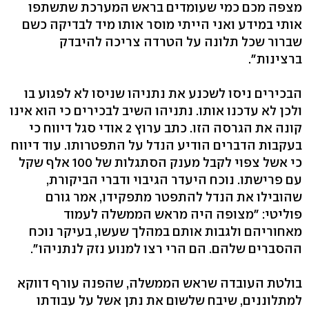
מצפה מכם כמי שעומדים בראש המערכת שתשתפו
אותי במידע ואני הייתי מוסר אותו מיד לבדיקה כשם
שברור שכל תלונה על הטרדה צריכה להיבדק
ברצינות".
הבכירים ניסו לשכנע את נתניהו שניסו לא לפגוע בו
ולכן לא עדכנו אותו. נתניהו השיב לבכירים כי הוא אינו
קונה את הגרסה הזו. כתב ערוץ 2 אודי סגל דיווח כי
בעקבות הדברים הודיע הנדל על התפטרותו. עוד דיווח
כי אשל צפוי לקבל מענק הסתגלות של 100 אלף שקל
עם פרישתו. נוכח היעדר הגיבוי ודברי הביקורת,
שהובילו את הנדל להתפטר מתפקידו, אמר גורם
פוליטי: "מצופה היה מראש הממשלה לעמוד
מאחוריהם ולגבות אותם במהלך שעשו, בעיקר נוכח
ההסברים שלהם. הם הרי רצו למנוע נזק לנתניהו".
בולטת העובדה שראש הממשלה, שהפנה עורף דווקא
למתלוננים, שיבח שלשום את נתן אשל על עבודתו