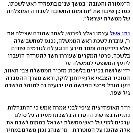
ה"מסורה והטובה" במשך שנים בתפקיד ראש לשכתו.
כמו כן שיבח את "תרומתו החשובה לעבודה המוצלחת
של ממשלת ישראל".
נתן אשל
עצמו נאלץ לפרוש, לאחר שהודה שצילם את
ר', עובדת לשכת ראש הממשלה, נכנס למחשב שלה
שלא בידיעתה ומסר מידע הנוגע לה לגורמים שונים
בלשכה. פרטי המקרים שעוררו חשד להטרדה הועברו
ליועץ המשפטי לממשלה על
ידי שלושה בכירים בלשכה: מזכיר הממשלה צבי האוזר,
המזכיר הצבאי אלוף יוחנן לוקר, וראש מערך ההסברה
יועז הנדל. פרטי הפרשה היו ידועים גם למנהל הלשכה
גיל שפר.
יו"ר האופוזיציה ציפי לבני אמרה אמש כי "התנהלות
נתניהו בפרשת ההטרדה בלשכתו מעידה על סולם
ערכים לקוי של ראש ממשלת ישראל. במקום לשבח את
אלה שהגנו על המוטרדת - מי שנהג נכון משלם במחיר