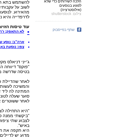
הלכה לשירותים כדי שלא
להשתמש בתא השי
לפגוע בנוסעים
לשוב על עקבותיו 
(אילוסטרציה)
מהאירוע. לנוסעת
צילום: shutterstock
לדרפדייה והיא 
עוד טיסות הזויות
שתף בפייסבוק
לא התאפק: ז'ר
ארה"ב: נוסע שיכור
צפו: נוסעת ב
ג'ייני דניאלס מ
"פוקס" דיווחה ה
בטיסה שדרשה ממ
לאחר שהדיילת פ
והמשיכה לעשות ל
המתינה לה ליד ד
סוער שעלה לטונ
לאחר ששוטרים אז
"ביקשתי ממנה סל
לצבוע שתי ציפור
באיש".
היא תקפה את חב
מדוע יש לדיילים