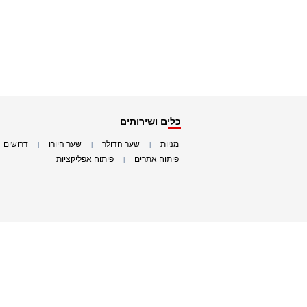
כלים ושירותים
מניות
שער הדולר
שער היורו
דרושים
|
|
|
|
פיתוח אתרים
פיתוח אפליקציות
|
|