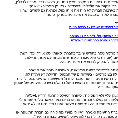
רותים. בעקבות המקרה נאלץ המטוס, שעשה דרכו מפריז לדבלין,
כדי לנקות את הלכלוך, ודפרדייה - באופן מפתיע - יצא נקי
 בארצות הברית לא היה את אותו מזל, וכנראה גם קשרים, שהיו
נעצרה לאחר שצבעה את ציפורניה במהלך טיסה.
:
אר דפרדייה השתין על רצפת מטוס
 השתין על ילדה בת 11 בטיסה
ארה"ב נשארה בתחתונים בשדה"ת
קליפורניה טסה בחודש שעבר בחברת "סאות'ווסט איירליינס". רשת
יום (יום ד') כי היא נעצרה לאחר שהתווכחה עם אחת הדיילות
נה להפסיק לצבוע את ציפורניה בלק.
נתה לדניאלס בפעם הראשונה, האחרונה עזבה את מושבה
ק בציפורניים - בשירותים של המטוס. הדיילת לא ויתרה לה,
לת השירותים ודרשה ממנה לחדול ממעשהּ. השתיים נכנסו לויכוח
ים גבוהים, שהסתיים במעצרה של דניאלס בשדה התעופה של יוסטון
קו את ידיה.
"היא התחילה לצעוק עליי ולא הפסיקה", סיפרה דניאלס לתחנת הרדיו WOFL.
יחה, התנצלתי והנחתי את הדברים בצד. כאשר גיליתי שנותר לי
ניים אז חשבתי לעצמי שאם אעשה זאת בשירותים זה לא יפגע
רת התעופה ואמרה: "אין לי מושג מה קורה עם חברת התעופה או
 סמכות כה גדולה כדי להתייחס לאנשים בצורה נוראית".