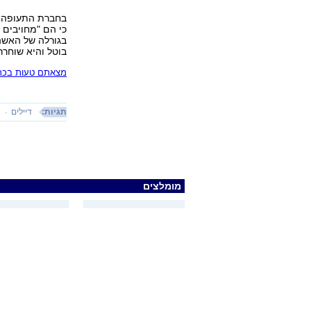
בחברת התעופה "ס
כי הם "מחויבים 
בגורלה של האשה 
בוטל והיא שוחר
מצאתם טעות בכתב
תגיות:
דיילים
א
מומלצים