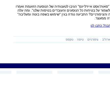
אות'ווסט איירליינס" הגיבו לטענותיה של הנוסעת הזועמת ואמרו
לשמור על בטיחות כל הנוסעים והעובדים בטיסות שלנו". ומה עלה
והציפורניים? התביעה נגדה בגין "שימוש בשפה בוטה ומעליבה"
רה ממעצר.
ה? כתבו לנו
רה"ב
ציפורניים
טיסה
טקסס