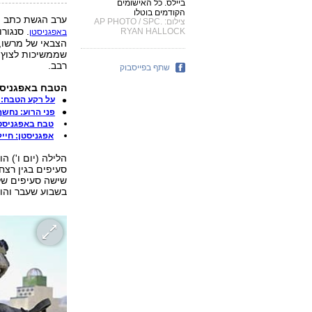
ביילס. כל האישומים
הקודמים בוטלו
ערב הגשת כתב הא
צילום: AP PHOTO / SPC.
. סנגור
RYAN HALLOCK
באפגניסטן
הצבאי של מרשו,
שממשיכות לצוץ ב
רבב.
שתף בפייסבוק
הטבח באפגניסטן -
על רקע הטבח: 
פני הרוע: נחש
טבח באפגניסטן
אפגניסטן: חייל
בשבוע שעבר והוא