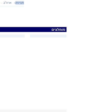
תגיות:
ארה"ב
מומלצים