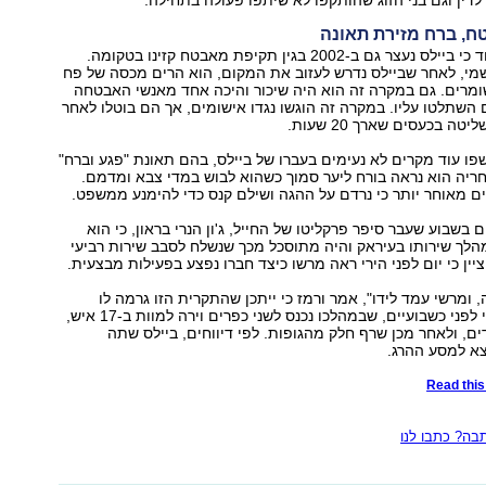
ין וגם בני הזוג שהותקפו לא שיתפו פעולה בתחילה.
, ברח מזירת תאונה
השבוע פורסם עוד כי ביילס נעצר גם ב-2002 בגין תקיפת מאבטח קזינו בטקומה.
מי, לאחר שביילס נדרש לעזוב את המקום, הוא הרים מכסה של פח
ומרים. גם במקרה זה הוא היה שיכור והיכה אחד מאנשי האבטחה
 השתלטו עליו. במקרה זה הוגשו נגדו אישומים, אך הם בוטלו לאחר
ה בכעסים שארך 20 שעות.
ו עוד מקרים לא נעימים בעברו של ביילס, בהם תאונת "פגע וברח"
2008, לאחריה הוא נראה בורח ליער סמוך כשהוא לבוש במדי צבא ומדמם.
ם מאוחר יותר כי נרדם על ההגה ושילם קנס כדי להימנע ממשפט.
בשבוע שעבר סיפר פרקליטו של החייל, ג'ון הנרי בראון, כי הוא
לך שירותו בעיראק והיה מתוסכל מכך שנשלח לסבב שירות רביעי
יין כי יום לפני הירי ראה מרשו כיצד חברו נפצע בפעילות מבצעית.
 ומרשי עמד לידו", אמר ורמז כי ייתכן שהתקרית הזו גרמה לו
לצאת למסע הירי לפני כשבועיים, שבמהלכו נכנס לשני כפרים וירה למוות ב-17 איש,
דים, ולאחר מכן שרף חלק מהגופות. לפי דיווחים, ביילס שתה
צא למסע ההרג.
Read this 
ה? כתבו לנו