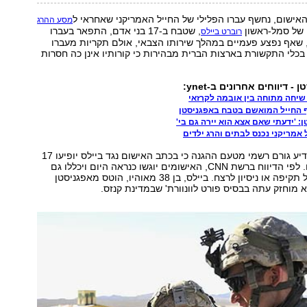
ישום, נחשף עברו הפלילי של החייל האמריקני שאחראי ל
מסע ההרג
ו של סמל-ראשון
, שטבח ב-17 בני אדם, התפאר בעברו
רוברט ביילס
 שאף נפצע פעמיים במהלך שירותו הצבאי, אולם תקריות מעברו
כלי התקשורת בארצות הברית מבהירות כי קורותיו אינן כה חסרות
 דיווחים אחרונים ב-ynet:
שיחה מתוחה בין אובמה לקרזאי
ף החייל המואשם בטבח באפגניסטן
: 'ידעתי שאם אצא הוא יירה גם בי'
 אמריקני נכנס לבתים והרג ילדים
הלילה (יום ו') הודיע גורם רשמי מטעם ההגנה כי בכתב האישום נגד ביילס יופיעו 17
סעיפים בגין רצח. לפי הדיווח ברשת CNN, האישומים יוגשו כנראה היום ויכללו גם
שישה סעיפים של תקיפה או ניסיון לרצח. ביילס, בן 38 מאוהיו, הוטס מאפגניסטן
 מוחזק עתה בבסיס פורט לוונוורת' שבמדינת קנזס.