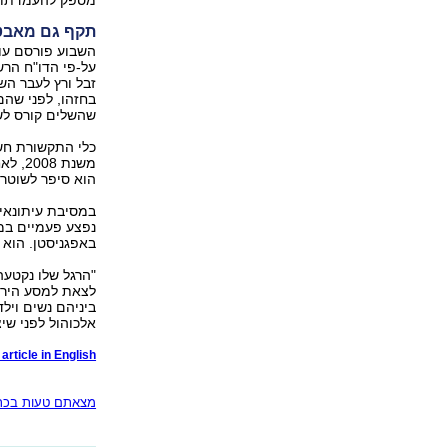
מספק להעמדתו לד
תקף גם מאבטח
על-פי הדו"ח הרש
זבל ורץ לעבר הש
בחזהו, לפני שהם
שהשלים קורס לשליט
כלי התקשורת חשפ
משנת 
הוא סיפר לשוטרי
במסיבת עיתונאים 
נפצע פעמיים במה
באפגניסטן. הוא צ
"הרגל שלו נקטעה,
ביניהם נשים ויל
אלכוהול לפני שי
article in English
מצאתם טעות בכתב