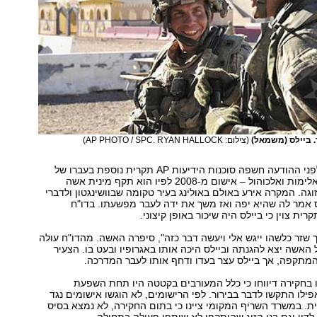
 ביילס (משמאל)
(צילום: AP PHOTO / SPC. RYAN HALLOCK)
עם זאת, שעות לפני ההודעה חשפה סוכנות הידיעות AP תקרית נוספת בעברו של
החייל שמערבת אלימות ואלכוהול – אישום מ-2008 לפיו הוא תקף מינית אשה
וגה. המקרה אירע באולם באולינג בעיר טקומה שבוושינגטון ולדברי
 אמר לה שהיא יפה ואז משך את ידה לעבר מפשעתו. בדו"ח
ת צוין כי ביילס היה שיכור באופן קיצוני.
 שזר כלשהו ייגש אלי ויעשה דבר כזה", סיפרה האשה. מהדו"ח עולה
ל האשה יצא להגנתה וביילס היכה אותו באגרופיו ובעט בו. הצעיר
מתקפה, אך ביילס עצר בעדו ודחף אותו לעבר המדרכה.
בחקירה דיווחו כי כלל המעורבים בקטטה היו תחת השפעת
פילו התקשו לדבר בבירור. לפי הרישומים, לא הוגשו אישומים נגד
ית. במשרד השריף המקומי ציינו כי בתום החקירה, לא נמצא בסיס