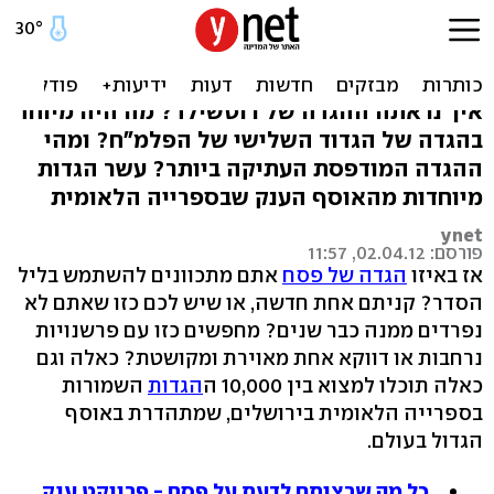
עשר מ-10,000: ההגדות הכי
הכי
איך נראתה ההגדה של רוטשילד? מה היה מיוחד
בהגדה של הגדוד השלישי של הפלמ"ח? ומהי
ההגדה המודפסת העתיקה ביותר? עשר הגדות
מיוחדות מהאוסף הענק שבספרייה הלאומית
ynet
פורסם: 02.04.12, 11:57
אז באיזו
הגדה של פסח
אתם מתכוונים להשתמש בליל
הסדר? קניתם אחת חדשה, או שיש לכם כזו שאתם לא
נפרדים ממנה כבר שנים? מחפשים כזו עם פרשנויות
נרחבות או דווקא אחת מאוירת ומקושטת? כאלה וגם
כאלה תוכלו למצוא בין 10,000 ה
הגדות
השמורות
בספרייה הלאומית בירושלים, שמתהדרת באוסף
הגדול בעולם.
כל מה שרציתם לדעת על פסח - פרויקט ענק