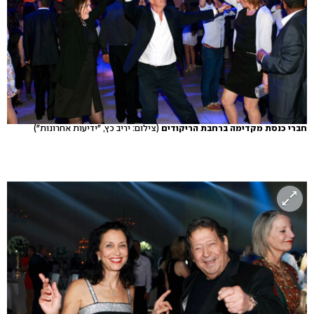
חברי כנסת מקדימה ברחבת הריקודים
(צילום: יריב כץ, "ידיעות אחרונות")