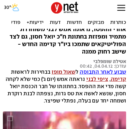
רוקדת עם זאבים: צפו בלבני
חוגגת
אחרי ההפסד, נראתה אמש לבני משוחררת
מתמיד ומפזזת בחתונת ח"כ יואל חסון, גם לצד
הפוליטיקאים שתמכו ביו"ר קדימה החדש -
שישב רחוק ממנה
אטילה שומפלבי
עודכן: 04.04.12, 00:42
שבוע לאחר התבוסה
ל
שאול מופז
בבחירות לראשות
קדימה
,
ציפי לבני
נראתה אמש (יום ג') כמי שלא לקחה
קשה מדי את ההפסד. בחתונתו של חבר הכנסת יואל
חסון, שנשא לאשה את טס גדות, נצפתה לבנת רוקדת
ושמחה יחד עם בעלה, נפתלי שפיצר.