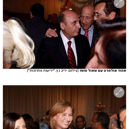
אהוד אולמרט עם שאול מופז
(צילום: יריב כץ, "ידיעות אחרונות")