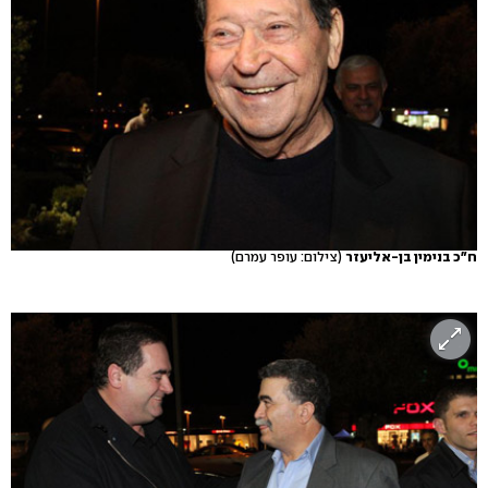
ח"כ בנימין בן-אליעזר
(צילום: עופר עמרם)