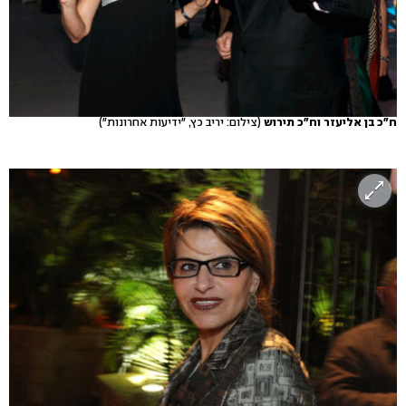
ח"כ בן אליעזר וח"כ תירוש
(צילום: יריב כץ, "ידיעות אחרונות")