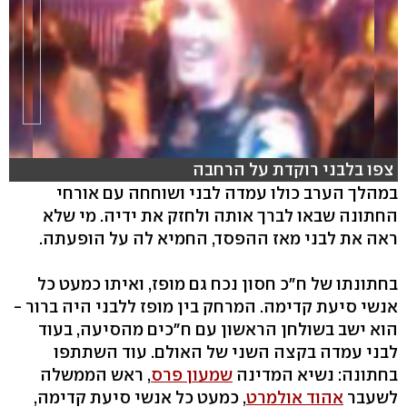
צפו בלבני רוקדת על הרחבה
במהלך הערב כולו עמדה לבני ושוחחה עם אורחי
החתונה שבאו לברך אותה ולחזק את ידיה. מי שלא
hlsjs-lite: Network error
ראה את לבני מאז ההפסד, החמיא לה על הופעתה.
בחתונתו של ח"כ חסון נכח גם מופז, ואיתו כמעט כל
אנשי סיעת קדימה. המרחק בין מופז ללבני היה ברור -
הוא ישב בשולחן הראשון עם ח"כים מהסיעה, בעוד
לבני עמדה בקצה השני של האולם. עוד השתתפו
בחתונה: נשיא המדינה
שמעון פרס
, ראש הממשלה
לשעבר
אהוד אולמרט
, כמעט כל אנשי סיעת קדימה,