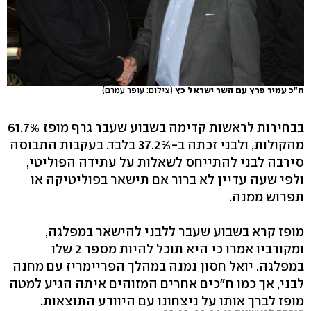
ח"כ עמיר פרץ עם השר ישראל כץ
(צילום: עופר עמרם)
בבחירות לראשות קדימה בשבוע שעבר גרף מופז 61.7%
מהקולות, ולבני זכתה ב-37.2% בלבד. בעקבות התבוסה
סירבה לבני להתייחס לשאלות על עתידה הפוליטי,
ולפי שעה עדיין לא ברור אם תישאר בפוליטיקה או
תפרוש ממנה.
מופז קרא בשבוע שעבר ללבני להישאר במפלגה,
ומקורביו אמרו כי היא תוכל להיות מספר 2 שלו
במפלגה. יואל חסון נמנה במהלך הפריימריז עם מחנה
לבני, אך כמו ח"כים אחרים המזוהים איתה הגיע למטה
מופז לברך אותו על ניצחונו עם היוודע התוצאות.