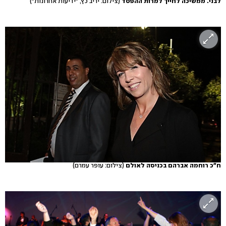
לבני. ממשיכה לחייך למרות ההפסד
(צילום: יריב כץ, "ידיעות אחרונות")
ח"כ רוחמה אברהם בכניסה לאולם
(צילום: עופר עמרם)