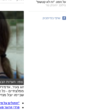
על הסט. "זה לא קטשופ"
צילום: יהונתן צור
שתף בפייסבוק
צפו: הערות הבמ
זוג צעיר, אדמירל
מפלצתיים - כל א
שביימו יובל מנד
"חתולים על סי
פרדי קרוגר פוג