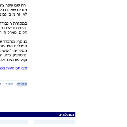
"היו שם שפריצים
מודים שאינם בקי
לא. זה מים עם צ
במסגרת העבודה ע
"הרפרנס שלנו היה
חלום 'פארק היורה
בנוסף, מתברר שג
הפדלים הצנועות 
מספרים. "אנשים כ
'טיטאניק' כזה. ה
וקוליפורמים. אבל
מצאתם טעות בכתב
תגיות:
אימה
ק
מומלצים