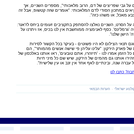
 על גבי שפריצים של דם, הרוב מלאכותי", מספרים השניים, אך
אים במתכון הסודי לדם המלאכותי: "אומרים שזה קטשופ, אבל זה
בע מאכל, או משהו כזה".
ל הסרט, השניים נאלצו להסתפק בתקציבים זעומים ביחס לז'אנר:
 'גרמלינס'. כסף לאנימציה ממוחשבת אין לנו בכיס, אז ויתרנו על
' הישן שלנו".
ם תנאי הצילום לא היו פשוטים - בעיקר בכל הקשור לסירות
של פארק הירקון: "עלינו עליהן פי שישה אנשים מהמותר", הם
ל הזמן אמרו לנו - 'תיזהרו, אתם טובעים', ראו אותנו באלכסון של
זהירו אותנו גם מהמים של הירקון, שיש שם כל מיני חיות
 עברה שנה, ובינתיים לאף אחד אין זנב או עין שלישית".
ה? כתבו לנו
ולנוע ישראלי
הערות הבמאי