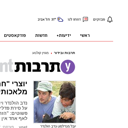
תרבות ובידור
מגזין קולנוע
יוצרי "ח
מלאכותי
נדב הולנדר ו
על סירת פדלים
פשוטים: "הזהי
לאף אחד אין 
יובל מנדלסון ונדב הולנדר
ynet
פורסם: 04.04.12, 17:44