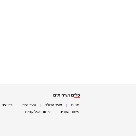
כלים ושירותים
מניות
שער הדולר
שער היורו
דרושים
|
|
|
|
פיתוח אתרים
פיתוח אפליקציות
|
|