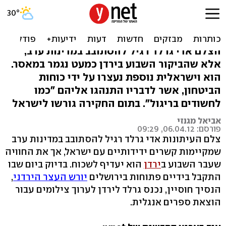
הגיעו לירדן כדי לכתוב ספר,
נחשדו בריגול וגורשו
הצלם אדי גרלד רגיל להסתובב במדינות ערב,
אלא שהביקור השבוע בירדן כמעט נגמר במאסר.
הוא וישראלית נוספת נעצרו על ידי כוחות
הביטחון, אשר לדבריו התנהגו אליהם "כמו
לחשודים בריגול". בתום החקירה גורשו לישראל
אביאל מגנזי
פורסם: 06.04.12, 09:29
צלם העיתונות אדי גרלד רגיל להסתובב במדינות ערב
שמקיימות קשרים ידידותיים עם ישראל, אך את החוויה
שעבר השבוע ב
ירדן
הוא יעדיף לשכוח. בדיוק ביום שבו
התקבל בידיים פתוחות בירושלים
יורש העצר הירדני
,
הנסיך חוסיין, נכנס גרלד לירדן לערוך צילומים עבור
הוצאת ספרים אנגלית.