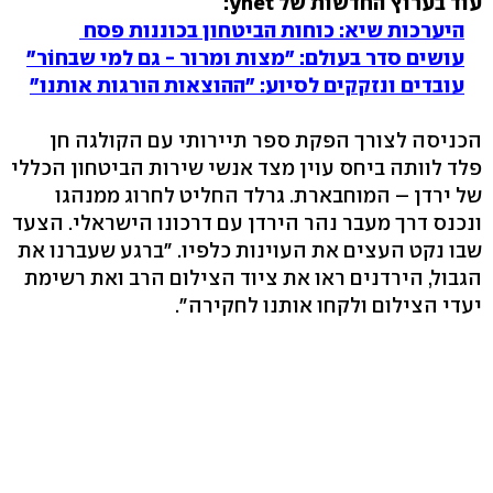
עוד בערוץ החדשות של ynet:
היערכות שיא: כוחות הביטחון בכוננות פסח
עושים סדר בעולם: "מצות ומרור - גם למי שבחוֹר"
עובדים ונזקקים לסיוע: "ההוצאות הורגות אותנו"
הכניסה לצורך הפקת ספר תיירותי עם הקולגה חן
פלד לוותה ביחס עוין מצד אנשי שירות הביטחון הכללי
של ירדן – המוחבארת. גרלד החליט לחרוג ממנהגו
ונכנס דרך מעבר נהר הירדן עם דרכונו הישראלי. הצעד
שבו נקט העצים את העוינות כלפיו. "ברגע שעברנו את
הגבול, הירדנים ראו את ציוד הצילום הרב ואת רשימת
יעדי הצילום ולקחו אותנו לחקירה".