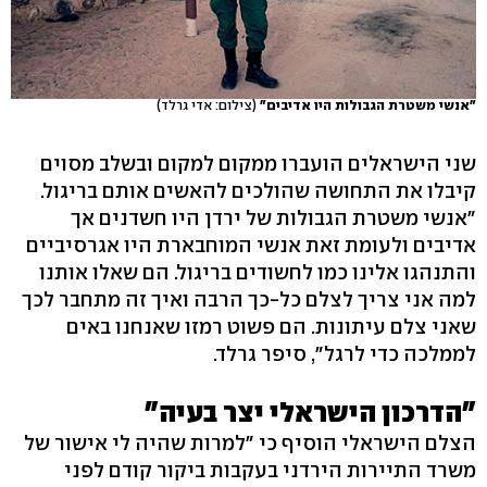
"אנשי משטרת הגבולות היו אדיבים"
(צילום: אדי גרלד)
שני הישראלים הועברו ממקום למקום ובשלב מסוים
קיבלו את התחושה שהולכים להאשים אותם בריגול.
"אנשי משטרת הגבולות של ירדן היו חשדנים אך
אדיבים ולעומת זאת אנשי המוחבארת היו אגרסיביים
והתנהגו אלינו כמו לחשודים בריגול. הם שאלו אותנו
למה אני צריך לצלם כל-כך הרבה ואיך זה מתחבר לכך
שאני צלם עיתונות. הם פשוט רמזו שאנחנו באים
לממלכה כדי לרגל", סיפר גרלד.
"הדרכון הישראלי יצר בעיה"
הצלם הישראלי הוסיף כי "למרות שהיה לי אישור של
משרד התיירות הירדני בעקבות ביקור קודם לפני