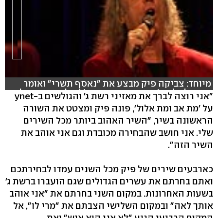
מיוחד: צביקה פיק מבצע את "נאסף תשרי" ואומר
תודה לגולשי ynet ומאזיני רשת ג' (צילום: רותם פלדנר.
"אני רוצה לברך את מאזיני רשת ג' והגולשים ב-ynet
עריכה: רונה פפר) (צילום: רותם פלדנר)
על 'מת אב ומת אלול', פונה פיק ומצטט את השורה
הראשונה בשיר, "השיר האהוב ביותר מכל השירים
שלי. אני חושב שהבחירה מכובדת וגם אני אוהב את
השיר הזה".
כארבעים שירים של פיק מכל השנים עמדו לבחירתכם
ואתם בחרתם את עשרים הגדולים שגם הועברו ברשת ג'
בשעות האחרונות. במקום השני בחרתם את "אני אוהב
אותך לאה" ובמקום השלישי הצבתם את "מרי לו", אל
המקום הרביעי הגיע "לא אני הוא איש" ואת