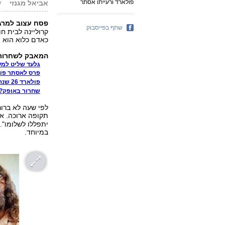
פולארד ורעייתו אסתר
אביאל מגנזי
עו
פסח עצוב למרג
שתף בפייסבוק
כאדם כלוא הוא ה
המאבק לשחרור 
גלעד שליט למע
פרס לאסתר פולא
פולארד 26 שנה בכלא: "ג'ונתן נגמר לי מול עיניי"
שחרור באופק? י
לפי שעה לא ברור
תקופה ארוכה. א
במיוחד.