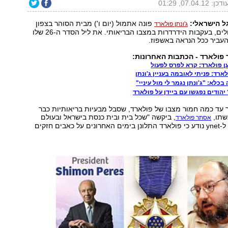
דכן: 07.04.12, 01:29
ל הישראלי:
פונה אתמול (יום ו') מבית הסוהר בצפון
ג'ונתן פולארד
קרוליינה לבית חולים, בעקבות הידרדרות במצבו הבריאותי. את ליל הסדר ה-26 שלו
עביר ככל הנראה באשפוז.
פולארד - הכתבות האחרונות:
ן פולארד: קרא לפרס לפעול
רד: פניתי לאובמה בעניין ג'ונתן
הודים נפגשו עם ביידן על פולארד
 עד כמה חמור מצבו של פולארד, שסבל מבעיות בריאותיות כבר
שתו,
, ביקשה "שכל בית ובית כנסת בישראל ובעולם
אסתר פולארד
יתפללו לשלומו". ל-ynet נודע כי פולארד התלונן בימים האחרונים על כאבים חזקים