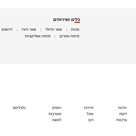
כלים ושירותים
מניות
שער הדולר
שער היורו
דרושים
|
|
|
|
פיתוח אתרים
פיתוח אפליקציות
|
|
יהדות
תיירות
יחסים
כלכליסט
דעות
אוכל
מעורבות
צרכנות
רכב
לאשה