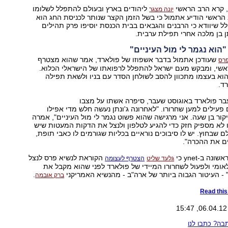
 קרא הרב הראשי
ליהודים בארץ ובעולם להתפלל לשלומו
יונה מצגר
הראשי הודיע אתמול כי בשל הזמן הקצר שנותר לכניסת החג הוא
שיוודא כי הרבנים והגבאים בבית הכנסת יוסיפו פרק תהילים
ן בן מלכה אחרי תפילת ערבית.
הוא נגמר לי מול העיניים"
שעודכן אתמול בדבר אשפוזו של פולארד, אמר שהוא מצטרף
פרס
אשי, ומבקש מעם ישראל להתפלל לרפואתו של הישראלי הכלוא.
הוא בעצמו מתכוון להסב לשולחן הסדר עם בניו ולשאת תפילה
ד.
בר פולארד באוגוסט שעבר, סיפרה אשתו על מצבו
פעילים למען שחרורו. "לאחרונה ג'ונתן נעשה חלש מדי אפילו
ור בן שעה. אני מרגישה שהוא פשוט נגמר לי מול העיניים", אמרה
ו לא מספיק חזק כדי להגיע לטלפון ולנצל את הדקות המעטות שיש
ם שבחוץ. יש לו סיבוכים נוראיים בכליות שגורמים לו כאבי תופת,
ם את ההכרה".
ה ב-ynet כי
הקוראת לנשיא פרס לנצל
גלעד שליט
הצטרף לעצומה
ומי ולפעול לשחרורו המיידי של פולארד לפני שהוא מקבל את
 - העיטור הגבוה ביותר של ארה"ב - מהנשיא האמריקני
.
ברק אובמה
Read this 
ה? כתבו לנו