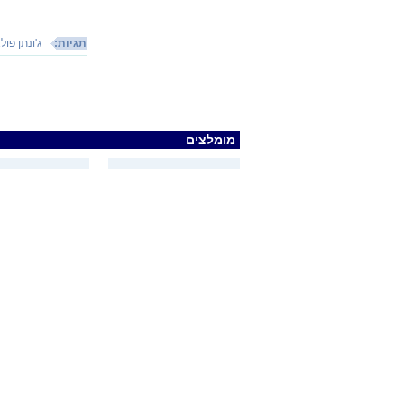
תגיות:
ג'ונתן פול
מומלצים