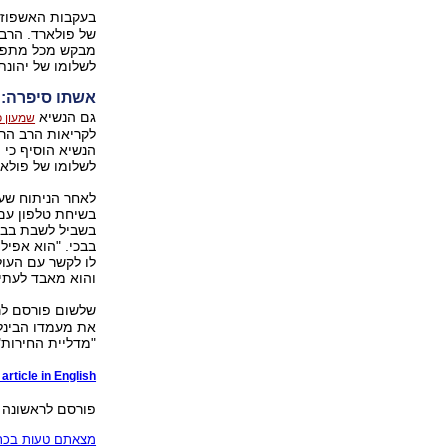
בעקבות האשפוז,
של פולארד. הרב 
מבקש מכל מתפלל 
לשלומו של יהונת
אשתו סיפרה: "
גם הנשיא
שמעון 
לקריאות הרב הר
הנשיא הוסיף כי 
לשלומו של פולאר
לאחר הניתוח שע
בשיחת טלפון עם 
בשביל לשבת בביק
בבכי. "הוא אפיל
לו לקשר עם העול
והוא מאבד לעתי
שלשום פורסם לראשונ
את מעמדו הבינלא
"מדליית החירות"
article in English
פורסם לראשונה 06.04.12, 15:47
מצאתם טעות בכתב