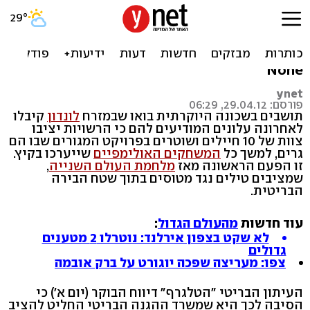
הפתעה לאולימפיאדה: טילים
נגד מטוסים על הגג
None
ynet
פורסם: 29.04.12, 06:29
תושבים בשכונה היוקרתית בואו שבמזרח
לונדון
קיבלו
לאחרונה עלונים המודיעים להם כי הרשויות יציבו
צוות של 10 חיילים ושוטרים בפרויקט המגורים שבו הם
גרים, למשך כל
המשחקים האולימפיים
שייערכו בקיץ.
זו הפעם הראשונה מאז
מלחמת העולם השנייה
,
שמציבים טילים נגד מטוסים בתוך שטח הבירה
הבריטית.
עוד חדשות
מהעולם הגדול
:
לא שקט בצפון אירלנד: נוטרלו 2 מטענים
גדולים
צפו: מעריצה שפכה יוגורט על ברק אובמה
העיתון הבריטי "הטלגרף" דיווח הבוקר (יום א') כי
הסיבה לכך היא שמשרד ההגנה הבריטי החליט להציב