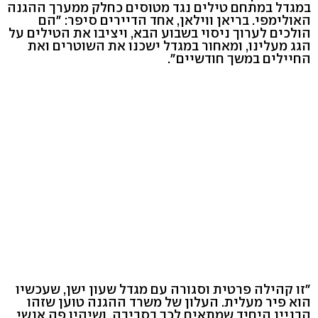
במגדל במתחם טילים נגד מטוסים כחלק ממערך ההגנה
האולימפי. בריאן ווילאן, אחד הדיירים סיפר: "הם
הולכים לערוך ניסוי בשבוע הבא, ויציבו את הטילים על
הגג מעלינו, ומאחור במגדל ישכנו את השוטרים ואת
החיילים במשך חודשיים".
"זו קהילה פרטית וסגורה עם מגדל שעון ישן, שעכשיו
הוא פיר מעלית. העלון של משרד ההגנה טוען שזהו
הבניין היחיד שמתאים לכך בסביבה, ושיהיו פה אנשי