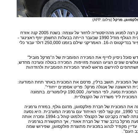
לקסווגן. מרקל
(צילום: AFP)
פריק הסביר כי רק רצה למנוע מההיסטוריה לחזור על עצמה: בשנת 2005 קנה אזרח
אמריקני את מכונית הגולף מודל 1990 שבעבר הייתה בבעלות החשמן יוזף ראצינגר -
אשר מונה לאפיפיור בנדיקטוס ה-16. האמריקני שילם בזמנו 250,000 דולר עבור כלי
ש סוכל ניסיון לזייף את המכירה הפומבית של ה"מרקל מוביל"
eBay, כשגולשים שונים הציעו הצעות מזויפות. המכירה בוטלה ונערכה מחדש,
שתתפים להירשם מראש לאתר המכירות הפומביות ולהזדהות
של המכונית, תושב ברלין, פרסם את המכונית באתר תחת המודעה:
ת הראשונה של אנגלה מרקל: פריט אספנים ייחודי".
למעוניינים, אגב, המכונית נסעה, לפי המודעה, 190,000 קילומטרים. בתמונה
המכונית ליד משרדה של הקנצלרית.
 את המכונית של חברת פולקסווגן, מדגם גולף, במזרח גרמניה
בשלושה באוקטובר 1990, זמן קצר לפני האיחוד עם גרמניה המערבית. היא נסעה
במכונית עד שמונתה לשרה בקבינט של הקנצלר הלמוט קוהל ב-1994 ומכרה אותה
יום נוסעת מרקל ברכב שרד של חברת אאודי, אך התקשורת בגרמניה
עדיין מקפיד לנהוג במכוניות מתוצרת פולקסווגן, שפירוש שמה
ב העם".