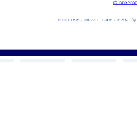
ה? כתבו לנו
קל
גרמניה
מכונית
פולקסווגן
מכירה פומבית