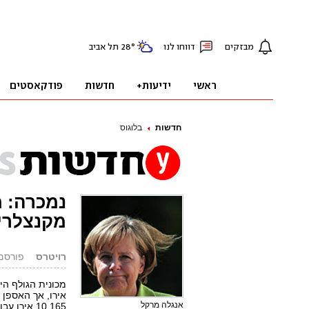
חדשות
בלוגוס
מקנצלרי
רויטרס
פורסם: 01.05.12, 
מכונית הגולף הי
אירו, אך האספן 
אנגלה מרקל
10,165 אי