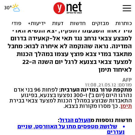
תימן: 96 נהרגו ו-300 נפצעו
בפיגוע התאבדות
מיד לאחר השבעתו לתפקיד, יצא הנשיא האדי
למבצע צבאי נרחב נגד תאי אל-קאעידה בדרום
המדינה. נראה שהנקמה לא איחרה לבוא: מחבל
מתאבד במדי צבא פוצץ עצמו במהלך הכנות
למצעד צבאי בצנעא לרגל יום השנה ה-22
לאיחוד תימן
AFP
פורסם: 21.05.12, 11:08
מתקפת טרור במדינה הערבית:
לפחות 96 בני אדם
נהרגו היום (יום ב') ו-300 נפצעו בצנעא, בפיגוע
התאבדות שבוצע במהלך הכנות למצעד צבאי בבירת
תימן
. כך מסרו מקורות בצבא.
חדשות נוספות מ
העולם הגדול
:
שלושה מטפסים מתו על האוורסט, שניים
נעדרים