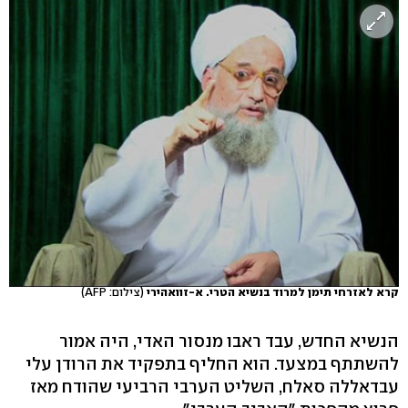
קרא לאזרחי תימן למרוד בנשיא הטרי. א-זוואהירי
(צילום: AFP)
הנשיא החדש, עבד ראבו מנסור האדי, היה אמור
להשתתף במצעד. הוא החליף בתפקיד את הרודן עלי
עבדאללה סאלח, השליט הערבי הרביעי שהודח מאז