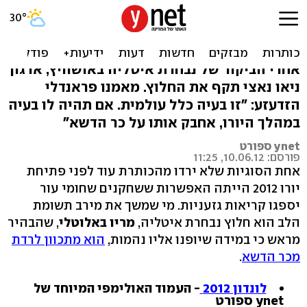
"באלוטלי, אתה שחור ויהודי,
תשחק עבור ישראל"
אחרי הביקור של נבחרת איטליה באושוויץ, ארגון
ניאו נאצי תקף את החלוץ. מאמנו פראנדלי
הזדעזע: "זו בעיה כלל עולמית. אם תהיה לו בעיה
במהלך היורו, אחבק אותו על כר הדשא"
ynet ספורט
פורסם: 10.06.12, 11:25
אחת הסוגיות שלא ירדו מהכותרת עוד לפני פתיחת
יורו 2012 הייתה האפשרות ששחקנים שחומי עור
יספגו קריאות גזעניות. מי שמשך את מירב תשומת
הלב הוא חלוץ נבחרת איטליה,
מריו באלוטלי
, שהבהיר
מראש כי במידה שיופנו אליו נהמות,
הוא מתכוון לרדת
מכר הדשא
.
לונדון 2012
- העמוד האולימפי המיוחד של
ynet ספורט