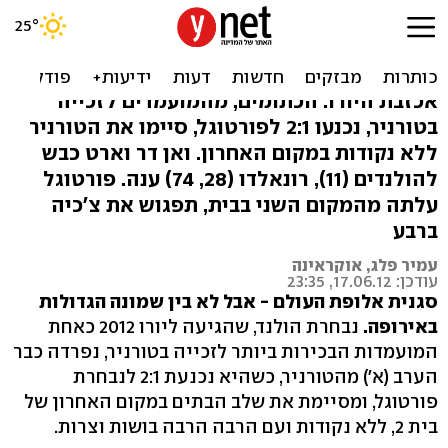
הולנד נוצחה והודחה מהיורו,
צמד לרונאלדו
אכזבת היורו: הכתומים, מהמועמדים לזכייה
בטורניר, נכנעו 2:1 לפורטוגל, סיימו את הטורניר
ללא נקודות במקום האחרון. ואן דר וארט כבש
להולנדים (11), רונאלדו (28, 74) ענה. פורטוגל
עלתה מהמקום השני בבית, תפגוש את צ'כיה
ברבע
עמיר פלג, אוקראינה
עודכן: 17.06.12, 23:35
סגנית אלופת העולם - אבל לא בין שמונה הגדולות
באירופה.
נבחרת הולנד, שהגיעה ליורו 2012 כאחת
המועמדות הבכירות ביותר לזכייה בטורניר, נפרדה כבר
הערב (א') מהטורניר, כשהיא נכנעת 2:1 לנבחרת
פורטוגל, ומסיימת את שלב הבתים במקום האחרון של
בית 2, ללא נקודות ועם הרבה הרבה בושות וצרות.