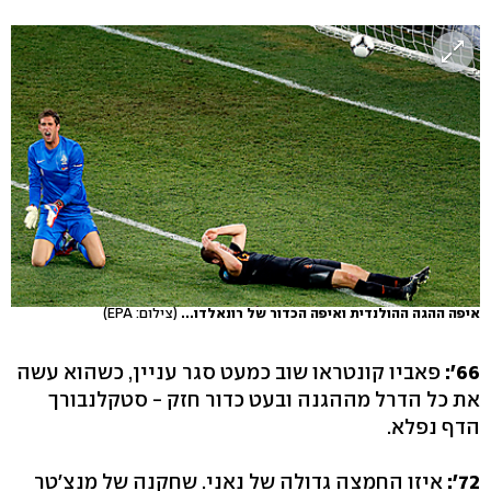
איפה ההגה ההולנדית ואיפה הכדור של רונאלדו...
(צילום: EPA)
66':
פאביו קונטראו שוב כמעט סגר עניין, כשהוא עשה
את כל הדרל מההגנה ובעט כדור חזק - סטקלנבורך
הדף נפלא.
72':
איזו החמצה גדולה של נאני. שחקנה של מנצ'טר