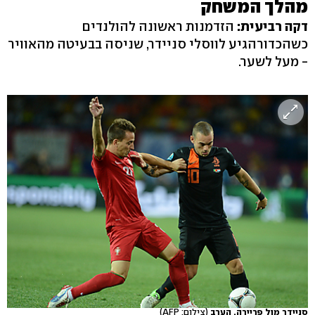
מהלך המשחק
דקה רביעית:
הזדמנות ראשונה להולנדים
כשהכדורהגיע לווסלי סניידר, שניסה בבעיטה מהאוויר
- מעל לשער.
סניידר מול פריירה, הערב
(צילום: AFP)