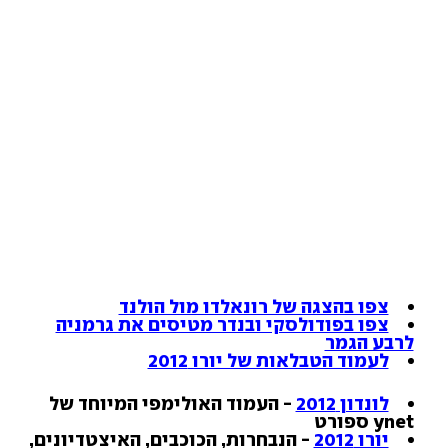
צפו בהצגה של רונאלדו מול הולנד
צפו בפודולסקי ובנדר מטיסים את גרמניה
לרבע הגמר
לעמוד הטבלאות של יורו 2012
לונדון 2012
- העמוד האולימפי המיוחד של
ynet ספורט
יורו 2012
- הנבחרות, הכוכבים, האיצטדיונים,