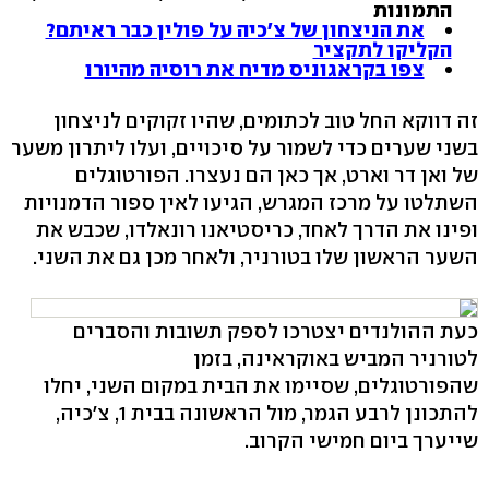
התמונות
את הניצחון של צ'כיה על פולין כבר ראיתם?
הקליקו לתקציר
צפו בקראגוניס מדיח את רוסיה מהיורו
זה דווקא החל טוב לכתומים, שהיו זקוקים לניצחון
בשני שערים כדי לשמור על סיכויים, ועלו ליתרון משער
של ואן דר וארט, אך כאן הם נעצרו. הפורטוגלים
השתלטו על מרכז המגרש, הגיעו לאין ספור הדמנויות
ופינו את הדרך לאחד, כריסטיאנו רונאלדו, שכבש את
השער הראשון שלו בטורניר, ולאחר מכן גם את השני.
כעת ההולנדים יצטרכו לספק תשובות והסברים
לטורניר המביש באוקראינה, בזמן
שהפורטוגלים, שסיימו את הבית במקום השני, יחלו
להתכונן לרבע הגמר, מול הראשונה בבית 1, צ'כיה,
שייערך ביום חמישי הקרוב.