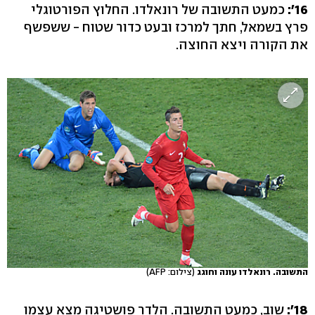
16':
כמעט התשובה של רונאלדו. החלוץ הפורטוגלי
פרץ בשמאל, חתך למרכז ובעט כדור שטוח - ששפשף
את הקורה ויצא החוצה.
התשובה. רונאלדו עונה וחוגג
(צילום: AFP)
18':
שוב, כמעט התשובה. הלדר פושטיגה מצא עצמו