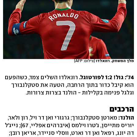
מלך המשחק. רונאלדו
(צילום: AFP)
74': גול! 1:2 לפורטוגל.
רונאלדו השלים צמד, כשהפעם
הוא קיבל כדור בתוך הרחבה, הטעה את סטקלנבורך
וגלגל פנימה בקלילות - הולנד בצרות צרורות.
הרכבים
הולנד:
מארטן סטקלנבורך; גרגורי ואן דר ויל, רון ולאר,
יוריס מתייסן, ג'טרו וילמס (איברהים אפליי, 67); נייג'ל
דה יונג, רפאל ואן דר וארט, ווסלי סניידר, אריאן רובן;