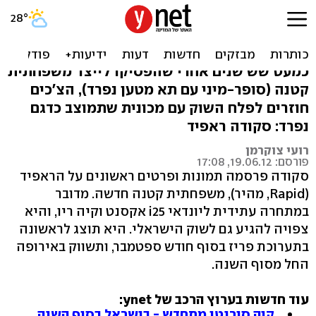
סקודה ראפיד - מתחרה חדשה
ליונדאי i25 אקסנט
כמעט שש שנים אחרי שהפסיקו לייצר משפחתית
קטנה (סופר-מיני עם תא מטען נפרד), הצ'כים
חוזרים לפלח השוק עם מכונית שתמוצב כדגם
נפרד: סקודה ראפיד
רועי צוקרמן
פורסם: 19.06.12, 17:08
סקודה פרסמה תמונות ופרטים ראשונים על הראפיד
(Rapid, מהיר), משפחתית קטנה חדשה. מדובר
במתחרה עתידית ליונדאי i25 אקסנט וקיה ריו, והיא
צפויה להגיע גם לשוק הישראלי. היא תוצג לראשונה
בתערוכת פריז בסוף חודש ספטמבר, ותשווק באירופה
החל מסוף השנה.
עוד חדשות בערוץ הרכב של ynet:
קיה סורנטו מתחדש - בישראל בסוף השנה