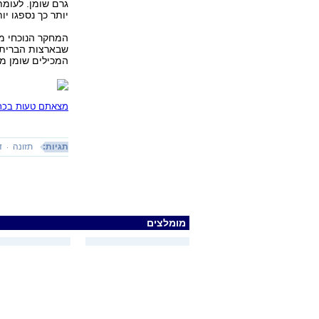
גרם שומן. לעומת
יותר כך נספגו יו
שבארצות הברית, 
המכילים שומן מא
מצאתם טעות בכתב
תגיות:
תזונה
ד
מומלצים