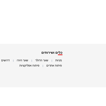
כלים ושירותים
מניות
שער הדולר
שער היורו
דרושים
|
|
|
|
פיתוח אתרים
פיתוח אפליקציות
|
|