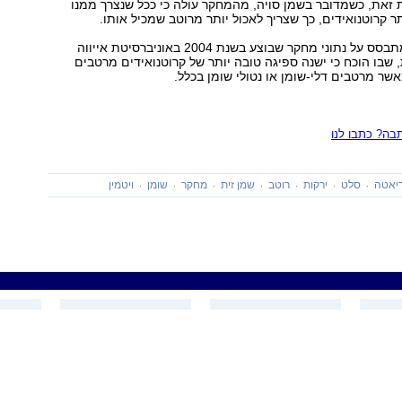
 זאת, כשמדובר בשמן סויה, מהמחקר עולה כי ככל שנצרך ממנו
תר קרוטנואידים, כך שצריך לאכול יותר מרוטב שמכיל אותו.
המחקר הנוכחי מתבסס על נתוני מחקר שבוצע בשנת 2004 באוניברסיטת אייווה
שבו הוכח כי ישנה ספיגה טובה יותר של קרוטנואידים מרטבים
שר מרטבים דלי-שומן או נטולי שומן בכלל.
ה? כתבו לנו
יאטה
סלט
ירקות
רוטב
שמן זית
מחקר
שומן
ויטמין