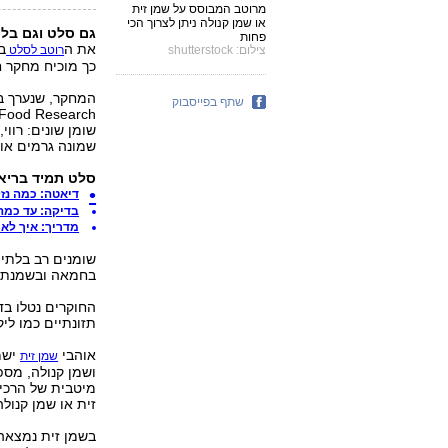
מרוטב המבוסס על שמן זית
או שמן קנולה ניתן לצרוך הכי
גם סלט וגם בלי
פחות
את ה
ב
צילום: shutterstock
רוטב לסלט
כך מוכיח מחקר 
שתף בפייסבוק
שומן שונים: רווי
שמונה גרמים או 20 גרם שומן המגיע מהרוטב
סלט תמיד בריא
דיאטה: כמה נז
בדיקה: עד כמה
מדריך: איך לא
שומנים רב בלתי-
בחמאה ובשמנת, ו
החוקרים נטלו ב
תזונתיים כמו לי
אוהבי
ישמ
שמן זית
ושמן קנולה, מספ
מיטבית של הרכי
זית או שמן קנולה
בשמן זית נמצאה