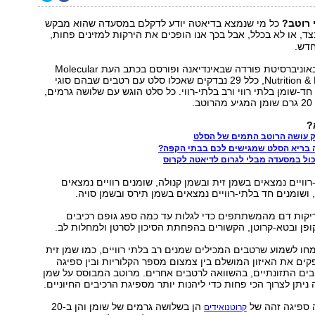
 רוטב?
כל מי שנמצא בדיאטה יודע לדקלם במסעדה שהוא מבקש
צד, או לא בכלל, אבל בכך אנו הופכים את הירקות למזינים פחות,
חדש.
המחקר, שנערך באוניברסיטת פורדה שבאינדיאנה ופורסם בכתב העת Molecular
Nutrition & Food Research, כלל 29 נבדקים שאכלו סלט עם רטבים שבהם סוגי
, חד-שומן בלתי רווי ורב בלתי-רווי. כל סלט הוגש עם שלושה גרמים,
.
?
ק עושה הרוטב התמים של הסלט
 בריא הסלט שמגישים לכם בבתי הקפה?
כול במסעדה מבלי לגרום לדיאטה לקרוס
רוויים נמצאים בשמן זית ובשמן קנולה, שומנים רוויים נמצאים
שומנים חד בלתי-רוויים נמצאים בשמן תירס ובשמן סויה.
דיקות דם מהמשתתפים כדי לגלות עד כמה ספג גופם רכיבים
קופן ובטא-קרוטן, הקשורים בהפחתת הסיכון לסרטן ולמחלות לב.
חו לשמוע שרטבים המכילים שמנים רב בלתי רוויים, כמו שמן זית
קים את האיזון המושלם בין צמצום מספר הקלוריות ובין ספיגה
בים התזונתיים, בהשוואה לרטבים אחרים. מרוטב המבוסס על שמן
 ניתן לצרוך הכי פחות כדי ליהנות יותר מספיגת הרכיבים החיוניים.
 ספיגה זהה של
הן בשלושה גרמים של שומן והן ב-20
קרוטנואידים