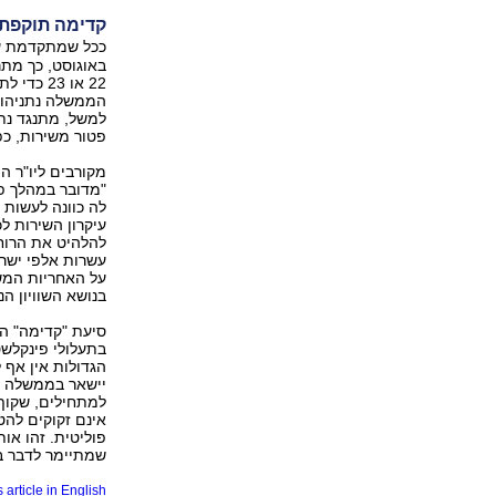
קדימה תוקפת: 
ככל שמתקדמת עב
באוגוסט, כך מתר
22 או 23
הממשלה נתניהו, 
למשל, מתנגד נת
פטור משירות, כ
מקורבים ליו"ר הו
"מדובר במהלך פו
לה כוונה לעשות 
עיקרון השירות ל
להלהיט את הרוח
עשרות אלפי ישרא
על האחריות המש
בנושא השוויון הנ
סיעת "קדימה" הג
בתעלולי פינקלשט
הגדולות אין אף ל
יישאר בממשלה ב
למתחילים, שקוף 
אינם זקוקים לה
פוליטית. זהו אות
שמתיימר לדבר ב
 article in English