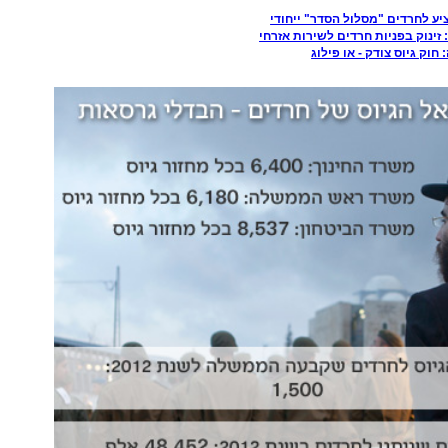
יע לחרדים "מסלול הסדר" ייחודי
זינוק בפניות חרדים לשירות אזרחי
חוק גיוס צודק - או פילוג