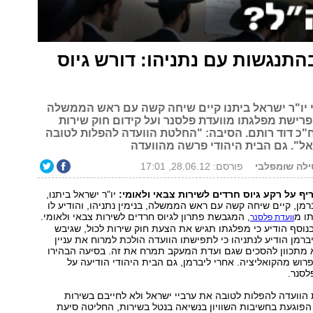
התנגשות עם נתניהו: דורש גיוס
נודע כי יו"ר ישראל ביתנו קיים שיחה קשה עם ראש הממשלה
פרישת מפלגתו מוועדת פלסנר ועל קידום חוק שירות
ח"כ דוד רותם. הסיבה: "החלטת הוועדה להפלות לטובה
אל". גם הבית היהודי פרשה מהוועדה
טילה שומפלבי
פורסם: 28.06.12, 17:01
ריף
על רקע גיוס חרדים לשירות צבאי ולאומי:
יו"ר ישראל ביתנו,
רמן, קיים שיחה קשה עם ראש הממשלה, בנימין נתניהו, והודיע לו
ו מ
, המגבשת פתרון לגיוס חרדים לשירות צבאי ולאומי.
וועדת פלסנר
 נודע ל-ynet. בנוסף הודיע כי מפלגתו תגיש את הצעת חוק שירות לכול, שגיבש
ברמן הודיע לנתניהו כי לתפישתו הוועדה הולכת למרוח את עניין
א מתכוון להסכים שגם ועדת המעקב תמרח את זה. בסיעה הבהירו
פרוש מהקואליציה. אחרי ליברמן, גם הבית היהודי הודיעה על
לסנר.
וועדה להפלות לטובה את ערביי ישראל ולא לחייבם בשירות
פוגעת בחשיבות השוויון בנשיאה בנטל בשירות, החליטה סיעת