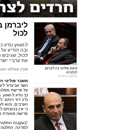
ליברמן ב
לכול
ל-ynet 
ובה הודיע על 
לכול, שגיבש 
את ערביי ישר
פיצוץ פוליטי בין ליברמן
מורן אזולאי וא
לנתניהו
צילום: רויטרס
משבר פוליטי ח
השר אביגדור ליב
על פרישת מפלגת
כך
ח"כ דוד רותם. לי
הערבים, והוא ל
כי אין בכוונתם ל
פרישה מוועדת פ
"בעקבות החלטת ה
למדינה, החלטה ה