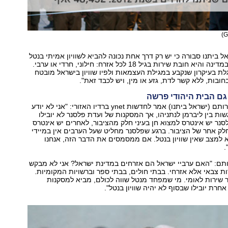
ל ביתנו סבורה כי יש רק דרך אחת נכונה להביא לשוויון אמיתי בנטל
בין כל האזרחים במדינה והיא חובת שירות בגיל 18 לכל אזרח: חילוני, חרדי או ערבי.
גלת בעיקרון שנקבע במגילת העצמאות ולפיו שוויון בישראל מובטח
בחובות, ללא קשר לדת, גזע או מין, ויש לכבד זאת".
גם הבית היהודי פרשה
חבר הכנסת דוד רותם (ישראל ביתנו) אמר לחדשות ynet ברדיו האזורי: "אני לא יודע
שות בין ליברמן לנתניהו, אך המסקנות של ועדת פלסנר לא יובילו
לסנר יש אינטרס למצוא חן בעיני חלק מהציבור, לאחרים יש אינטרס
חלק אחר של הציבור. ברגע שפלסנר מחליט שעל הערבים אין במיידי
א למצב שאין שוויון בנטל. אם ממסמסים את הדבר הזה, אנחנו
.
ותם: "האם ערביי ישראל הם אזרחים במדינת ישראל? אני לא מבקש
 צבאי אלא אזרחי. בבתי חולים, בבתי ספר וברשויות המקומיות.
ור שירות לאומי. מי שמפחד מנטל שווה לכולם, מביא למסקנות
רת יובילו שבסוף לא יהיה שוויון בנטל".