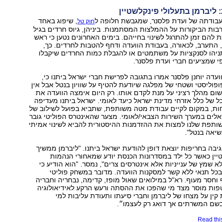
ליברמן בתעלולי פינקלשטיין
ודתה של ועדת פלסנר, שמגבשת חלופה ל
, שיפוג באחד
חוק טל
בות הביקורות על ההמלצות המסתמנות. ביניהן, גיוס חרדים בגיל
 כדי לתת להם זמן להתרגל לשינוי בחייהם. בימים האחרונים נטען כי ראש
התערב, לכאורה, בעבודת הוועדה ודחף להטבות לחרדים. כך,
ניהו לסנקציות על משתמטים או להגבלת כמות החרדים שיקבלו
פי שמציעים חברי ועדת פלסנר.
ועדה יוחנן פלסנר אמרו בתגובה לפרישת חברי ישראל ביתנו כי,
פוליסטי ושטחי של מפלגה שיודעת להטיף על שוויון בנטל אבל אין
שום מהלך רציני על מנת לקדם אותו. רק היום אימצה הוועדה את
כל של כלל אזרחי מדינת ישראל כיעד לאומי. ישראל ביתנו מעדיפה
ות, במקום לקיים עבודת מטה משותפת, שתביא בפועל לשילוב של
לים במערך השירות הצבאי/לאומי. מצער שהאינטרס הפוליטי גובר
ותפת שלנו למצות את ההזדמנות ההיסטורית להביא לשינוי אמיתי
שיאה בנטל".
יבה בחריפות יוצאת דופן להודעת ישראל ביתנו. "ליברמן ממשיך
יין כאשר כל ילד במסדרונות הכנסת יודע שמאחורי הנהמות
א שמץ של ענייניות אלא אינטרסים צרים", נמסר. "הוא הודיע כי
כל תנאי ללא קשר למסקנות הוועדה. מדובר במשחק פוליטי
וחסר מעוף. רא"ל במילואים שאול מופז, קדימה, נבחריה וחבריה
טפות מוסר מצד מי שהפכו את ההסתה ורעש הרקע לאידיאולוגיה
 קין על מצחו של ליברמן וחברי סיעתו ותעודת עליבות למי
שם המשרתים אך דואג רק לעצמו״.
Read this