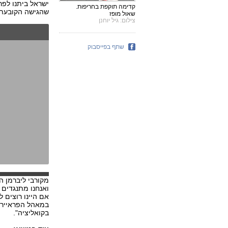
ישראל ביתנו לפ
קדימה תוקפת בחריפות.
שהגישה הקובעת ש
שאול מופז
צילום: גיל יוחנן
שתף בפייסבוק
מקורבי ליברמן הב
ואנחנו מתנגדים 
אם היינו רוצים ל
במאהל הפראיירים
בקואליציה".