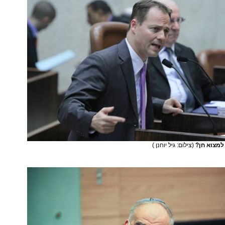
למצוא חן?
(צילום: גיל יוחנן )