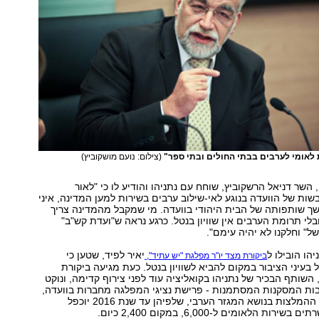
 לאומי לערבים בבתי החולים ובתי ספר"
(צילום: נועם מושקוביץ)
, השר דניאל הרשקוביץ, שוחח עם נתניהו והודיע לו כי "לאור
ת של הוועדה בנוגע לאי-שילוב ערבים בשירות למען המדינה, איני
ך שותפותה של הבית היהודי בוועדה. מי שמקבל מהמדינה צריך
בלי תרומת הערבים אין שוויון בנטל. כרגע נראה ש"ועדת קש"ב"
ל" וחלקנו לא יהיה עימם".
הו הובילו ל
יאיר לפיד, שטען כי
ביקורת מצד יו"ר מפלגת "יש עתיד",
 בעיני הציבור במקום להביא לשוויון בנטל. כעת מגיעה ביקורת
 השותף הבכיר של נתניהו בקואליציה עוד לפני צירוף קדימה, ונוקט
בות המסקנות המסתמנות - פרישת נציגי המפלגה מחברות בוועדה,
בין היתר על רקע ההמלצות בנושא המגזר הערבי, שלפיהן עד שנת 2016 יוכפל
 הלאומים ל-6,000, במקום 2,400 כיום.