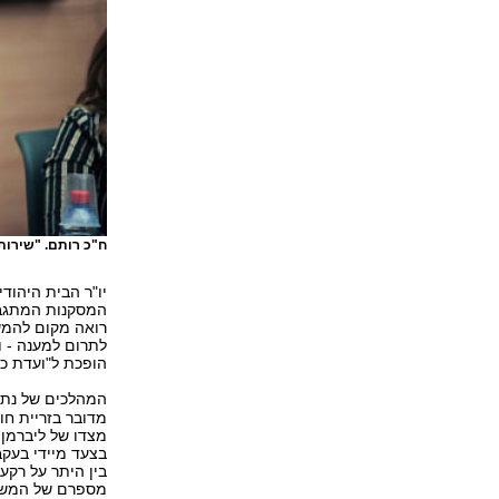
ח"כ רותם. "שירות
יו"ר הבית היהודי
המסקנות המתגבשו
רואה מקום להמש
לתרום למענה - ו
הופכת ל"ועדת כש
המהלכים של נתני
מדובר בזריית חול
מצדו של ליברמן,
בצעד מיידי בעק
מספרם של המשרתים בשירות