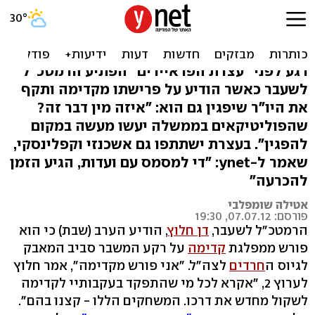
דן חלוץ פורש מקדימה: הזוי
שמופז מפגין
רגע לפני "עצרת הפראיירים" הפתיע הרמטכ"ל
לשעבר כאשר הודיע על פרישתו מקדימה ותקף
את היו"ר שיפגין גם הוא: "איזה מין דבר זה?
שהפוליטיקאים בממשלה יעשו מעשה במקום
להפגין". בעצרת ישתתפו גם אשכנזי וקפלינסקי,
שאמר ל-ynet: "די למסמס עם ועדות, הגיע הזמן
להכרעה"
אטילה שומפלבי
פורסם: 07.07.12, 19:30
הרמטכ"ל לשעבר,
דן חלוץ
, הודיע הערב (שבת) כי הוא
פורש ממפלגת
קדימה
על רקע המשבר סביב המאבק
לגיוס ה
חרדים
לצה"ל. "אני פורש מקדימה", אמר חלוץ
לערוץ 2, "אקרא לכל מי שהתפקד בעקבותיי לקדימה
לשקול מחדש את דרכו. המשחקים הללו - קצנו בהם".