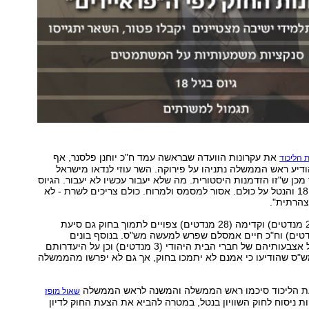
את עקרונות הוועדה שבראשה עמד ח"כ יוחנן פלסנר, אף
 הליכוד
יע ראש הממשלה נתניהו על פירוקה. השר עוזי לנדאו מישראל
מכן ש"זו הזדמנות היסטורית. מה שלא יעבור עכשיו לא יעבור. הגיוס
צריך להיות בגיל 18 והנטל על כולם. אסור למסמס ולמרוח. כולם צריכים לשרת - לא
הרתית".
מלבד הליכוד (27 מנדטים) וקדימה (28 מנדטים) צפויים לתמוך בחוק גם סיעת
אות (5 מנדטים) וח"כ חיים אמסלם שפרש למעשה מש"ס. בנוסף בונים
בקואליציה גם על אצבעותיהם של חברי הבית היהודי (3 מנדטים) וכן על היעדרותם
ש"ס שהודיעו כי אמנם לא יתמכו בחוק, אך גם לא יפרשו מהממשלה
ת הליכוד סיכמו ראש הממשלה והמשנה לראש הממשלה
שאול מופז
ת ניסוח לחוק השוויון בנטל, במטרה להביא את הצעת החוק לדיון