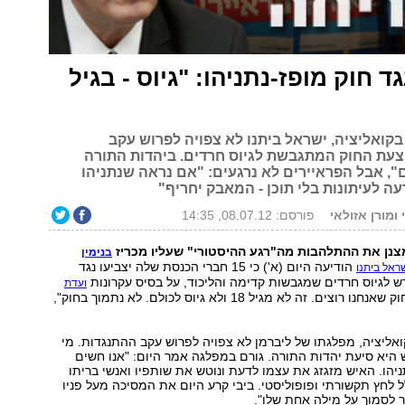
ד חוק מופז-נתניהו: "גיוס - בגיל
קואליציה, ישראל ביתנו לא צפויה לפרוש עקב
עת החוק המתגבשת לגיוס חרדים. ביהדות התורה
", אבל הפראיירים לא נרגעים: "אם נראה שנתניהו
ה לעיתונות בלי תוכן - המאבק יחריף"
ומורן אזולאי
פורסם: 08.07.12, 14:35
נן את ההתלהבות מה"רגע ההיסטורי" שעליו מכריז
בנימין
הודיעה היום (א') כי 15 חברי הכנסת שלה יצביעו נגד
ראל ביתנו
 לגיוס חרדים שמגבשות קדימה והליכוד, על בסיס עקרונות
ועדת
. "זה לא החוק שאנחנו רוצים. זה לא מגיל 18 ולא גיוס לכולם. לא נתמוך בחוק",
אליציה, מפלגתו של ליברמן לא צפויה לפרוש עקב ההתנגדות. מי
 היא סיעת יהדות התורה. גורם במפלגה אמר היום: "אנו חשים
תניהו. האיש מזגזג את עצמו לדעת ונוטש את שותפיו ואנשי בריתו
 לחץ תקשורתי ופופוליסטי. ביבי קרע היום את המסיכה מעל פניו
 לסמוך על מילה אחת שלו".