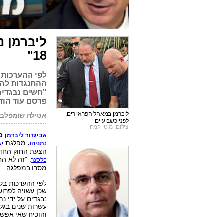
ליברמן נג
18"
לפי ההערכות ב
ההתנגדות להצ
"חשים נבגדים
פרסם עוד הודע
ליברמן במאהל הפראיירים,
אטילה שומפלבי 
לפני כשבועיים
צילום: מוטי קמחי
מצ
אביגדור ליברמן
.
מפלגת
נתניהו
יש
הצעת החוק החדש
פלסנר
מסרו במפלגה.
לפי ההערכות בקו
שכן עשויה לפרוש
נבגדים על ידי נ
עשרות שנים בגלל
והוכיח שאי אפשר