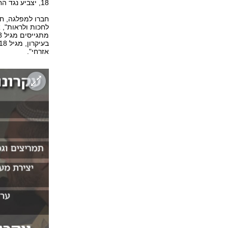
18, יצביע נגד החוק. "אני בעמדה של ישראל ביתנו בסוגיה הזו", אמר.
חברו למפלגה, ח"
לחכות ולראות", א
אזרחי".