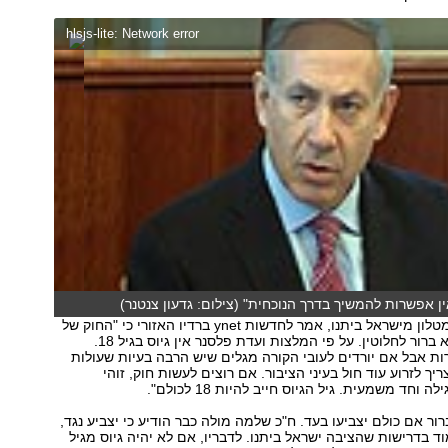
hlsjs-lite: Network error
אין אפשרות להמשיך בדרך הנוכחית" (צילום: גדעון צנטנר)
ח"כ משה (מוץ) מטלון מישראל ביתנו, אמר לחדשות ynet ברדיו האזורי כי "החוק של
ביבי ומופז עוד לא ברור לחלוטין. על פי המלצות ועדת פלסנר אין גיוס בגיל 18.
ות אבל אם יורדים לעובי הקורה מגלים שיש הרבה בעיות שעולות
ך לזרוע עוד חול בעיני הציבור. אם רוצים לעשות חוק, זוהי
 וחד משמעית. גיל הגיוס חייב להיות 18 לכולם".
ור אם כולם יצביעו בעד. ח"כ שלמה מולה כבר הודיע כי יצביע נגד,
ד בדרישות שהציבה ישראל ביתנו. לדבריו, אם לא יהיה גיוס מגיל