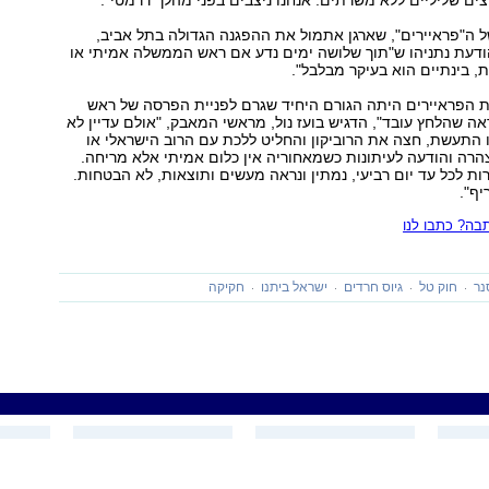
ם שליליים ללא משרתים. אנחנו ניצבים בפני מהלך דרמטי".
ה"פראיירים", שארגן אתמול את ההפגנה הגדולה בתל אביב,
דעת נתניהו ש"תוך שלושה ימים נדע אם ראש הממשלה אמיתי או
 בינתיים הוא בעיקר מבלבל".
ת הפראיירים היתה הגורם היחיד שגרם לפניית הפרסה של ראש
 שהלחץ עובד", הדגיש בועז נול, מראשי המאבק, "אולם עדיין לא
 התעשת, חצה את הרוביקון והחליט ללכת עם הרוב הישראלי או
רה והודעה לעיתונות כשמאחוריה אין כלום אמיתי אלא מריחה.
ת לכל עד יום רביעי, נמתין ונראה מעשים ותוצאות, לא הבטחות.
יף".
ה? כתבו לנו
נר
חוק טל
גיוס חרדים
ישראל ביתנו
חקיקה