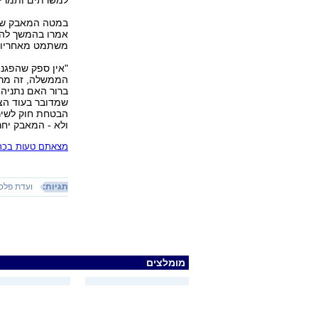
למשרתים ותמריצי
במטה המאבק של 
אמרו בהמשך להו
משתמט מאחריות,
"אין ספק שהפגנ
הממשלה, זה מראה
ברור האם נתניהו
שמדובר בעוד הצה
הבטחת חוק לשירו
ולא - המאבק יחר
מצאתם טעות בכתב
תגיות:
ועדת פלס
מומלצים