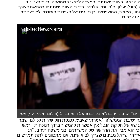
הבאה. בצוות ישתתפו המשנה לראש הממשלה והשר לעניינים
וגי) יעלון וח"כ יוחנן פלסנר. בדיוני הצוות ישתתפו בהתאם לצורך
חון, האוצר, המשפטים וכן נציגים של השירות האזרחי. לא ישתתפו
או ערבים.
hlsjs-lite: Network error
רים". ערב נדיר בת"א בכתבתו של רועי מנדל (צילום: אמיר לוי, אסי
כתב: רועי מנדל, עריכה: רובי כהן)
ח ישיבת הממשלה: "אמרתי שאביא לכנסת חוק שירות לכולם ושמה
נושא של חלוקת הנטל אין אפשרות להמשיך בדרך הנוכחית". ראש
י הוא מבין את הדרישה של המשרתים ובני משפחותיהם. "אני
רחי ישראל מבינים שצריך לבוא שינוי. אנו מתכוונים לתת תמריצים