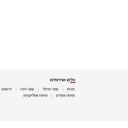
כלים ושירותים
מניות
שער הדולר
שער היורו
דרושים
|
|
|
|
פיתוח אתרים
פיתוח אפליקציות
|
|