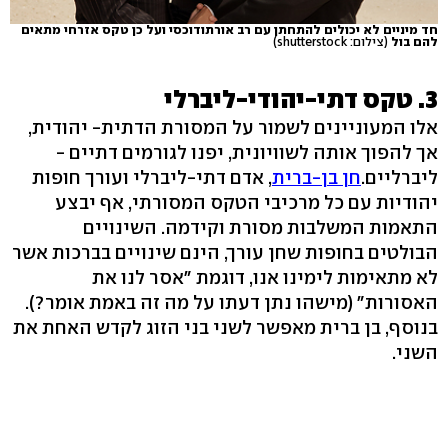
חד מיניים לא יכולים להתחתן עם רב אורתודוכסי ועל כן טקס אזרחי מתאים
להם בול
(צילום: shutterstock)
3. טקס דתי-יהודי-ליברלי
אלו המעוניינים לשמור על המסורת הדתית- יהודית,
אך להפוך אותה לשוויונית, יפנו לגורמים דתיים -
ליברליים.
חן בן-ברית
, אדם דתי-ליברלי ועורך חופות
יהודיות עם כל מרכיבי הטקס המסורתי, אף יבצע
התאמות המשלבות מסורת וקידמה. השינויים
הבולטים בחופות שחן עורך, הינם שינויים בברכות אשר
לא מתאימות לימינו אנו, דוגמת "אסר לנו את
האסורות" (מישהו נתן דעתו על מה זה באמת אומר?).
בנוסף, בן ברית מאפשר לשני בני הזוג לקדש האחת את
השני.