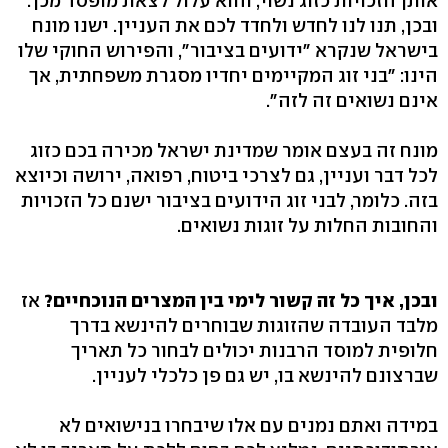
אותן הזכויות כזוג נשוי, והוא עלול לצאת מופסד מכך.
ובכן, תנו לנו לחדש ולחדד לכם את העניין. ישנו מונח
בישראל שנקרא "ידועים בציבור", והפירוש החוקי שלו
הינו: "בני זוג המקיימים יחדיו מסגרת משפחתית, אך
אינם נשואים זה לזה".
מונח זה בעצם אומר שמדינת ישראל מכירה בכם כזוג
לכל דבר ועניין, גם לצרכי ביטוח, רפואה, ירושה וכיוצא
בזה. כלומר, לבני זוג הידועים בציבור ישנם כל הזכויות
והחובות החלות על זוגות נשואים.
ובכן, איך כל זה קשור לימי בין המצרים הנוכחיים?
אז
מלבד העובדה שהזוגות שבוחרים להינשא בדרך
חלופית למוסד הרבנות יכולים לבחור כל תאריך
שברצונם להינשא בו, יש גם פן כלכלי לעניין.
במידה ואתם נמנים עם אלו שיבחרו בנישואים לא