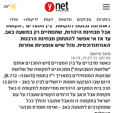
עם חופשי: 5 אלטרנטיבות
לחתונה אורתודוכסית
לאחרונה נכנסנו לתקופת "בין המצרים", תקופת
אבל מבחינת היהדות, שתסתיים רק בתשעה באב.
עד אז אי אפשר להתחתן מבחינת הרבנות
האורתודוכסית. מזל שיש אופציות אחרות
סיגל היימס
פורסם: 10.07.12, 16:19
כאשר מדברים על בין המצרים (ויש המכנים אותם
"שלושת השבועות") מתכוונים לתקופה של שלושה
שבועות המתחילים בתאריך י"ז בתמוז (והשנה- 8.7.12),
היום שבו הובקעו חומות ירושלים לבין ט' באב - היום בו
חרב בית המקדש. היהדות מתייחסת לתקופה זו כאל
תקופת אבל וכאב על הימים הקשים שעברו על עם
ישראל בתקופה זו והאבל מתגבר והולך ככל
שמתקרבים לתשעה באב - ואיתו חומרת מנהגי