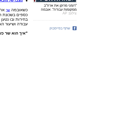
מצבו של מובאר
"רומני מרוקן את ארה"ב
כשאובמה
ממקומות עבודה". אובמה
שר
צילום: AP
כספים בשכונת הא
עבודה ושיעור האבטלה מ
שתף בפייסבוק
"איך הוא שר כש