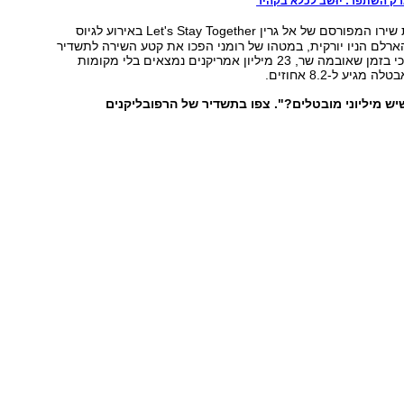
ק השתפר: יוּשב לכלא בקהיר
את שירו המפורסם של אל גרין Let's Stay Together באירוע לגיוס
רלם הניו יורקית, במטהו של רומני הפכו את קטע השירה לתשדיר
בחירות ובו נטען כי בזמן שאובמה שר, 23 מיליון אמריקנים נמצאים בלי מקומות
גיע ל-8.2 אחוזים.
יש מיליוני מובטלים?". צפו בתשדיר של הרפובליקנים