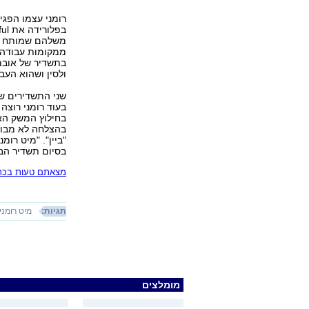
רומני עצמו הפגי
משלהם שמותח בי
ממקומות עבודה.
בתשדיר של אובמ
ולסין ושהוא העבי
שני התשדירים של
בעוד רומני רוצה
בחילוץ המשק האמ
בהצלחה לא מבוט
"ביין". "מיט רומ
בסיום תשדיר הבח
מצאתם טעות בכתב
תגיות:
מיט רומני
מומלצים