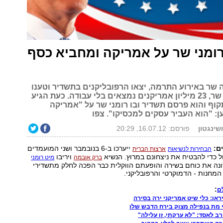
ומני שר על אמריקה ומחביא כסף
שר באירוע התרמה, יצאו הרפובליקנים בתשדיר וטענו
כי בזמן שהוא שר, 23 מיליון אמריקנים נמצאים בלי עבודה. כעת הגיע
קוף והוא פרסם תשדיר ובו רומני שר על "אמריקה
ן: "הוא העביר עסקים למכסיקו". צפו
ושינגטון
פורסם: 16.07.12, 20:29
ם:
ייערכו ב-6 בנובמבר ושני המועמדים
הבחירות לנשיאות
ארצות הברית
 כדי להבטיח את ניצחונם במרוץ. הנשיא
ויריבו
ברק אובמה
מיט רומני
נה את כוחם בשירה והופעתם הווקלית כבר הפכה לחלק מתשדירי
המחנות - הדמוקרטי והרפובליקני.
:
ם
ראן: כלי שיט אמריקני ירה בסירה
י מת בנפילה מצוק בירח הדבש שלו
רב לאסד: "לא ערקתי, זו עלילה"