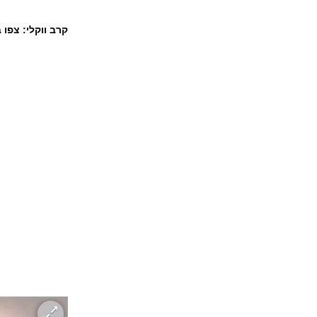
קרב ווקלי: צפו ברומני שר 