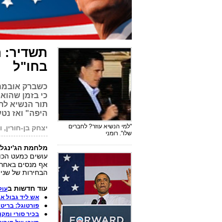
תשדיר: ר
בחו"ל
כשברק אובמה 
תור הנשיא לת
היפה" ואז נטע
"למי הנשיא עוזר? לחברים
יצחק בן-חורין, ו
שלו". רומני
מלחמת הג'ינגלי
עושים כמעט הכול
אף מנסים באחרו
הבחירות של שני 
עוד חדשות ב
עול
אש ליד גבול אי
פורטוגל: בריט
בכיר סורי ומקו