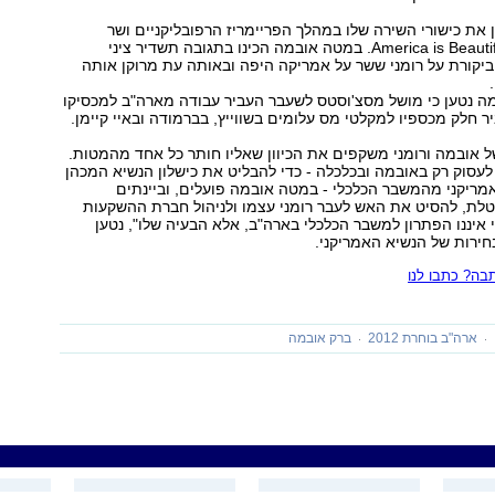
ן את כישורי השירה שלו במהלך הפריימריז הרפובליקניים ושר
בפלורידה את America is Beautiful. במטה אובמה הכינו בתגובה תשדיר ציני
קורת על רומני ששר על אמריקה היפה ובאותה עת מרוקן אותה
ה נטען כי מושל מסצ'וסטס לשעבר העביר עבודה מארה"ב למכסיקו
ר חלק מכספיו למקלטי מס עלומים בשווייץ, בברמודה ובאיי קיימן.
 אובמה ורומני משקפים את הכיוון שאליו חותר כל אחד מהמטות.
 לעסוק רק באובמה ובכלכלה - כדי להבליט את כישלון הנשיא המכהן
ריקני מהמשבר הכלכלי - במטה אובמה פועלים, וביינתים
לת, להסיט את האש לעבר רומני עצמו ולניהול חברת ההשקעות
ני איננו הפתרון למשבר הכלכלי בארה"ב, אלא הבעיה שלו", נטען
ירות של הנשיא האמריקני.
ה? כתבו לנו
ארה"ב בוחרת 2012
ברק אובמה