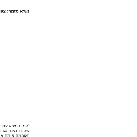
נשיא מזמר: צפו באובמה שר את 
"למי הנשיא עוזר
שהתורמים הגדול
"אובמה פותח את 