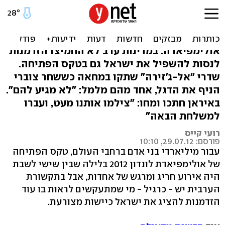
הערבים שתקו כשישראל
צעדה: "לא מגיע להם"
אולימפיאדה: במדינות ערב לא החמיצו הזדמנות
לנסות להשפיל את ישראל גם בטקס הפתיחה.
שדרי "אל-ג'זירה" שתקו במחאה כששחר צוברי
הניף את הדגל, אחד מהם מלמל: "לא מגיע להם".
באיראן חתכו ומחו: "צילמו אותנו מעט, ועברו
למשלחת הבאה"
רועי קייס
פורסם: 29.07.12, 10:10
עבור מיליארדי בני אדם ברחבי העולם, טקס הפתיחה
של אולימפיאדת לונדון 2012 בלילה שבין שישי לשבת
היה אירוע חריג ומרגש של אחדות, אבל בתקשורת
הערבית יש - כרגיל - מי שמתעקשים לראות בו עוד
הזדמנות להציג את ישראל כיישות מצורעת.