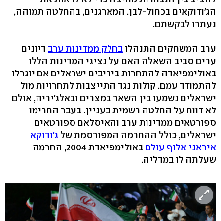
הג'ודוקאים בכחול-לבן. המארגנים, בהחלטה תמוהה,
נעתרו לבקשתם.
ערב המשחקים התנהלו
בחלק ממדינות ערב
דיונים
ערים סביב השאלה האם על נציגי המדינות הללו
באולימפיאדה להתחרות ביריבים ישראלים אם יוגרלו
להתמודד עמם. קולות נגד התייצבות לתחרויות מול
ישראלים נשמעו בין השאר במצרים ובאלג'יריה, אולם
לא דווח על החלטה רשמית בעניין. בעבר החרימו
ספורטאים ממדינות ערב והאיסלאם ספורטאים
ישראלים, כולל ההחרמה המפורסמת של
ג'ודוקא
איראני אלוף עולם
באולימפיאדת 2004, החרמה
שעלתה לו במדליה.