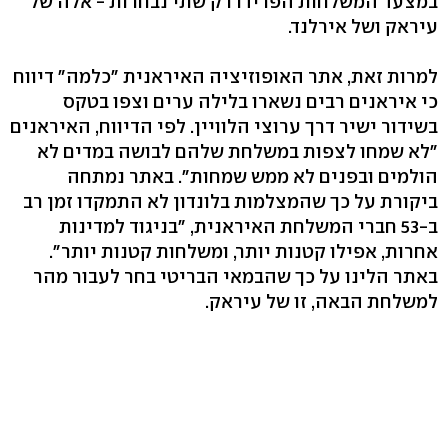
במצעד המשלחות הפרידו רק שתי נבחרות - אלה של
עיראק ושל אירלנד.
למרות זאת, אתר האופוזיציה האיראנית "כלמה" דיווח
כי איראנים רבים נשארו בלילה ערים וצפו בטקס
בשידור ישיר דרך ערוצי הלוויין. לפי הדיווח, האיראנים
"לא שמחו לצפות במשלחת שלהם לבושה במדים לא
הולמים ובפנים לא ממש שמחות". באתר נמתחה
ביקורת על כך שהמצלמות בלונדון לא התמקדו זמן רב
ב-53 חברי המשלחת האיראנית, "בניגוד למדינות
אחרות, אפילו קטנות יותר, ומשלחות קטנות יותר".
באתר הלינו על כך שהבמאי הבריטי בחר לעבור מהר
למשלחת הבאה, זו של עיראק.