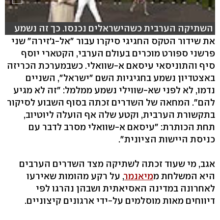
השתיקה הערבית כשהישראלים נכנסו. כך זה נשמע
את שידור הטקס החגיגי סיקרו עבור "אל-ג'זירה" שני
פרשני ספורט מוכרים בעולם הערבי, הקטארי יוסף
סיף והתוניסאי עיסאם א-שוואלי. כשבמערכת הכריזה
באצטדיון נשמע בחגיגיות השם "ישראל", השניים
נדמו, לא לפני שא-שווילי נשמע ממלמל: "זה לא מגיע
להם". המחאה של השדרים זכתה בסוף השבוע לסיקור
בתקשורת הערבית, וקטע שלה אף הועלה ליוטיוב,
תחת הכותרת: "עיסאם א-שוואלי מסרב לדבר עם
כניסת היישות הציונית".
אגב, מי שעוד זכתה לשתיקה מצד השדרים הערבים
היא המשלחת מ
מיאנמר
, על רקע מהומות שאירעו
לאחרונה במדינה האסיאתית ושבהן נהרגו לפי
דיווחים מאות מוסלמים על-ידי ארגונים קיצוניים.