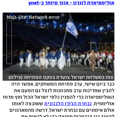
אולימפיאדת לונדון - אזור מיוחד ב-ynet
hlsjs-lite: Network error
צפו במשלחת ישראל צועדת בטקס הפתיחה (צילום:
באדיבות ערוץ 1)
כבר ביום שישי, ערב פתיחת המשחקים, אפשר היה
להבין שמדינות ערב מתכוונות לנצל גם הפעם את
האולימפיאדה כדי להפגין כלפי ישראל הכול חוץ מרוח
אולימפית.
נבחרת הג'ודו הלבנונית
ששובצה לאותו
אולם אימונים עם נבחרת ישראל, דרשה מהמארגנים
להציב בין הנבחרות מחיצה כדי לא לראות את