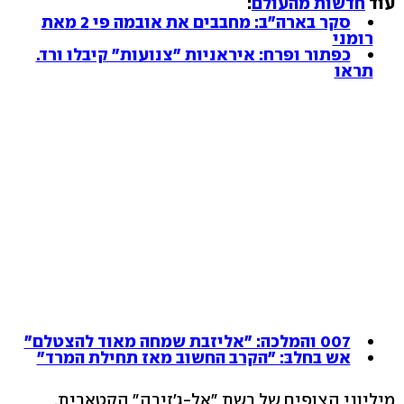
עוד
חדשות מהעולם
:
סקר בארה"ב: מחבבים את אובמה פי 2 מאת
רומני
כפתור ופרח: איראניות "צנועות" קיבלו ורד.
תראו
007 והמלכה: "אליזבת שמחה מאוד להצטלם"
אש בחלבּ: "הקרב החשוב מאז תחילת המרד"
מיליוני הצופים של רשת "אל-ג'זירה" הקטארית,