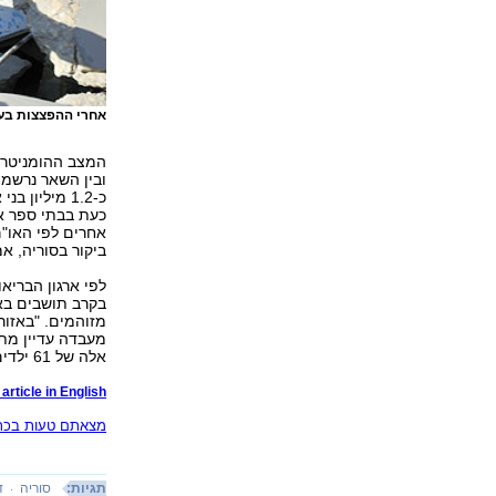
אחרי ההפצצות בע
המצב ההומניטרי
ובין השאר נרשמו
כ-1.2 מיליו
כעת בבתי ספר או 
אחרים לפי האו"ם
ביקור בסוריה, אמרה אתמול כי עד 2.5
לפי ארגון הברי
בקרב תושבים בא
אלה של 61 ילדים מתחת לגיל 10.
article in English
מצאתם טעות בכתב
תגיות:
סוריה
ד