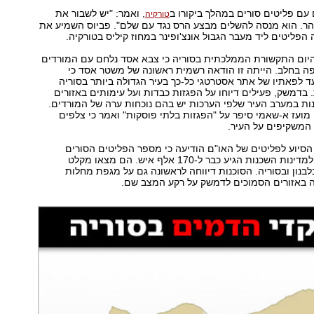
 עם פליטים סורים במהלך ביקורו ב
, ואמר: "יש לשבור את
טורקיה
ר. הוא מנסה להשלים מבצע הרס נגד עם שלם". פביוס השמיע את
פליטים ליד מעבר הגבול אונצ'ופינר במחוז קיליס בטורקיה.
 היום התקשורת הממלכתית בסוריה כי צבא אסד נלחם עם המורדים
פה בחלב. הייתה זו הודאה רשמית ראשונה של משטר אסד כי
 לפאתיו של אתר אסטרטגי כל-כך בעיר הגדולה ביותר בסוריה
 בדמשק, פעילים דיוחו על הפגזות כבדות ועל עימותים באזורים
נות במערב העיר שלפי הערכות יש בהם נוכחות ערה של המורדים.
 מועז א-שאמי סיפר על "הפגזות בלתי פוסקות" ואמר כי צלפים
ן המשקיפים על העיר.
 הסיוע לפליטים של האו"ם הודיעה כי מספר הפליטים הסורים
שנמלטו מארצם למדינות השכנות הגיע כבר ל-170 אלף איש. הם מצאו מקלט
בלבנון ובסוריה. הסוכנות דיווחה לראשונה גם על מגפת מחלות
 באזורים הסמוכים לדמשק על רקע המצב שם.