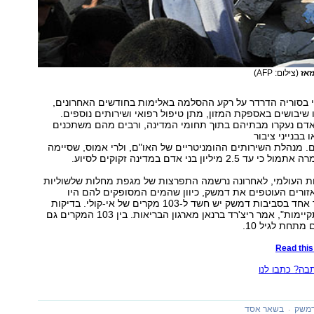
זאז
(צילום: AFP)
 בסוריה הדרדר על רקע ההסלמה באלימות בחודשים האחרונים,
 שיבושים באספקת המזון, מתן טיפול רפואי ושירותים נוספים.
ן בני אדם נעקרו מבתיהם בתוך תחומי המדינה, ורבים מהם משתכנים
בבנייני ציבור
. מנהלת השירותים ההומניטריים של האו"ם, ולרי אמוס, שסיימה
 מיליון בני אדם במדינה זקוקים לסיוע.
אות העולמי, לאחרונה נרשמה התפרצות של מגפת מחלות שלשוליות
זורים העוטפים את דמשק, כיוון שהמים המסופקים להם היו
מזוהמים. "באזור אחד בסביבות דמשק יש חשד ל-103 מקרים של אי-קולי. בדיקות
מעבדה עדיין מתקיימות", אמר ריצ'רד ברנאן מארגון הבריאות. בין 103 המקרים גם
Read this 
ה? כתבו לנו
משק
בשאר אסד