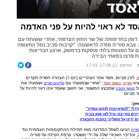
ד לא ראוי להיות על פני האדמה
דופן בחריפותה של שר החוץ הצרפתי, אחרי ששוחח עם
. צבא סוריה מודה לראשונה: "קרבות סביב נמל התעופה
ם על הפגזות בלתי פוסקות בדמשק. ארגון הבריאות
ת פרצו בפאתי הבירה
פורסם: 17.08.12, 17:03
, לורן פביוס, מסר אחר הצהריים (יום ו') הצהרה חסרת תקדים
שיא
,
. "אחרי שנפגשתי עם
ושמעתי את
סוריה
בשאר אסד
פליטים סורים
ל
שמבצע המשטר, אני חושב שאסד אינו ראוי להיות על
מעשי הטבח
 פביוס.
דו? "לנשיא זכות לנקוט עמדה"
נים בטייבה: טיל לאו פגע בבית
ים ידינו על משליכי בקבוק התבערה
הגיעו לשפל המדרגה מאז תחילת ההתקוממות העממית נגד
וריה
אסד במרס 2011, והדיכוי האכזרי שלה על-ידי משטרו. צרפת הטילה על סוריה