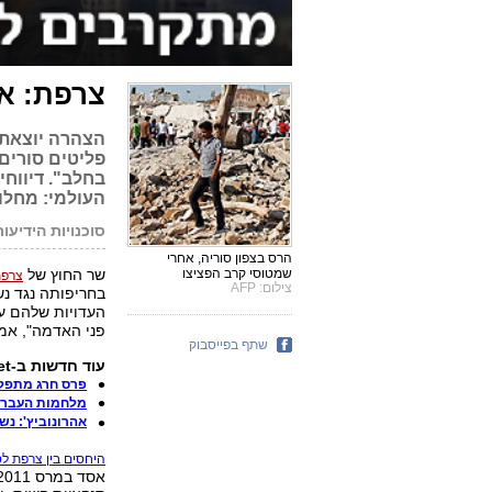
צרפת: אס
הצהרה יוצאת 
פליטים סורים
בחלב". דיווחי
העולמי: מחלו
סוכנויות הידיעות
הרס בצפון סוריה, אחרי
שר החוץ של
שמטוסי קרב הפציצו
צרפת
צילום: AFP
בחריפותה נגד נ
העדויות שלהם ע
פני האדמה", אמר
שתף בפייסבוק
עוד חדשות ב-ynet:
פרס חרג מתפקי
מלחמות העבריי
אהרונוביץ': נש
היחסים בין צרפת לס