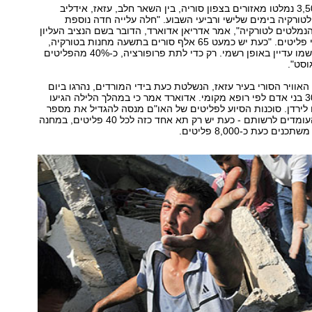
לפי הדיווח, כ-3,500 נמלטו מאזורים בצפון סוריה, בין השאר חלב, עזאז, אידליב
 לטורקיה בימים שלישי ורביעי השבוע. "חלה עלייה חדה נוספת
מלטים לטורקיה", אמר אדריאן אדוארד, הדובר בשם הנציב העליון
של האו"ם לענייני פליטים. "כעת יש כמעט 65 אלף סורים בתשעה מחנות בטורקיה,
אף שלא כולם נרשמו עדיין באופן רשמי. רק כדי לתת פרופורציה, כ-40% מהפליטים
וסט".
אוויר הסורי בעיר עזאז, הנשלטת כעת בידי המורדים, נהרגו ביום
רביעי השבוע כ-30 בני אדם לפי רופא מקומי. אדוארד אמר כי במהלך הלילה הגיעו
1, סורים לירדן. סוכנות הסיוע לפליטים של האו"ם מנסה להגדיל את מספר
תאי השירותים העומדים לרשותם - כעת יש רק תא אחד כזה לכל 40 פליטים, במחנה
ים כעת כ-8,000 פליטים.