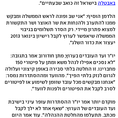
באבטלה
בישראל זה כואב שבעתיים".
הלדמן הוסיף: "אני שב ופונה לראש הממשלה ומבקש
ממנו להתערב ולהנחות את שר האוצר ושר התקשורת
למצוא פתרון מיידי. רק הסדר תשלומים בגיבוי
הממשלה שיאפשר לערוץ לקבל רישיון בינואר 2013
יעצור את כדור השלג".
יו"ר ועד העובדים בערוץ, מתן חודורוב אמר בתגובה:
"לא נסכים אפילו לנהל משא ומתן על פיטורי 150
מחברינו. זו החלטה בלתי סבירה באופן קיצוני ועלולה
לגרום לנזק בלתי הפיך". מהוועד ומההסתדרות נמסר:
"אנחנו מבקשים מכל עובד שזומן לשימוע או לפיטורים
לסרב לקבל את הפיטורים ולפנות לוועד".
מוקדם יותר אמר יו"ר ההסתדרות עופר עיני בישיבת
ועד העובדים של הערוץ: "שאף אחד לא ילך לקבל
מכתב. תתעלמו מהחלטת ההנהלה". עוד אמר היום