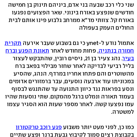
שני כלי רכב שבעה בני אדם, ביניהם תינוק בן חמישה
חודשים שנפצע באורח בינוני. שאר הפצועים נפגעו
באורח קל. צוותי מד"א ממרחב גלבוע פינו אותם לבית
החולים העמק בעפולה
אתמול נודע ל-ynet כי גם בשבוע שעבר אירעה
תקרית
חמורה בנתניה
, פחות מחודש לאחר
תאונת הפגע וברח
בעיר
. נהג צעיר בן 21, ניסים רובין, שהתבקש לעצור
בליל רביעי לבדיקה לאחר שחזר מבילוי בפאב ברח
מהשוטרים והם פתחו אחריו במרדף. הנהג, שהסיע
במכוניתו עוד ארבעה נוסעים, עבר ברמזורים אדומים
ונסע בפראות נגד כיוון התנועה עד שהתנגש לבסוף
בעמוד תאורה ונמלט ברגל מהמקום. שתי נוסעות שהיו
עמו נפצעו קשה. לאחר מספר שעות הוא הסגיר עצמו
למשטרה.
כמו כן, לפני מעט יותר משבוע
פגע רוכב טרקטורון
בקבוצת רצים סמוך לקיבוץ גבעת ברנר ופצע שתיים