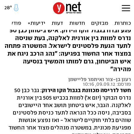
חשד לדריסה מכוונת: תיעד
כניסת פלסטינים ונהרג
פגע וברח בגבול הקו הירוק: איש ביטחון כבן 50
נדרס למוות בין אורנית לאלקנה, בעת שניסה
לתעד הגעת פלסטינים לישראל. המשטרה פתחה
במצוד אחר החשוד בפגיעה: "נהג הרכב ניגח את
איש הביטחון, גרם למותו והמשיך בנסיעה
מהירה"
רענן בן-צור ואיתמר פליישמן
פורסם: 09.09.12, 10:16
חשד לדריסה מכוונת בגבול הקו הירוק
: גבר כבן 50
נדרס הבוקר (יום א') למוות בכביש 505 בין אורנית
לאלקנה. הגבר, איש ביטחון תושב אחד היישובים
בסביבה, ניסה ככל הנראה לתעד כניסת פלסטינים
שוהים בלתי חוקיים לישראל - ואז נפצע אנושות
מפגיעת מכונית. במשטרה מנהלים מצוד אחר החשוד