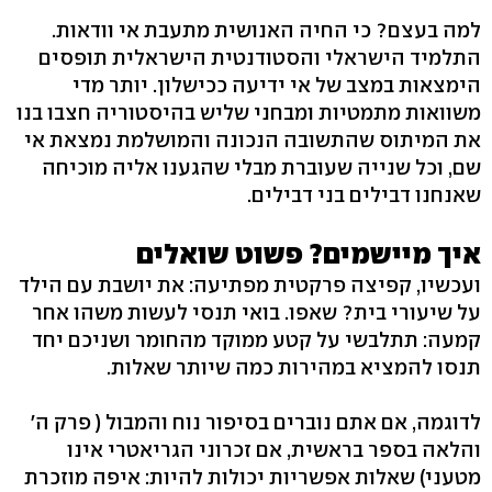
למה בעצם? כי החיה האנושית מתעבת אי וודאות.
התלמיד הישראלי והסטודנטית הישראלית תופסים
הימצאות במצב של אי ידיעה ככישלון. יותר מדי
משוואות מתמטיות ומבחני שליש בהיסטוריה חצבו בנו
את המיתוס שהתשובה הנכונה והמושלמת נמצאת אי
שם, וכל שנייה שעוברת מבלי שהגענו אליה מוכיחה
שאנחנו דבילים בני דבילים.
איך מיישמים? פשוט שואלים
ועכשיו, קפיצה פרקטית מפתיעה: את יושבת עם הילד
על שיעורי בית? שאפו. בואי תנסי לעשות משהו אחר
קמעה: תתלבשי על קטע ממוקד מהחומר ושניכם יחד
תנסו להמציא במהירות כמה שיותר שאלות.
לדוגמה, אם אתם נוברים בסיפור נוח והמבול ( פרק ה'
והלאה בספר בראשית, אם זכרוני הגריאטרי אינו
מטעני) שאלות אפשריות יכולות להיות: איפה מוזכרת