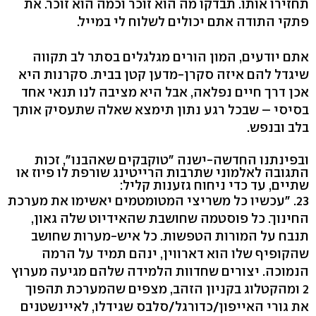
תחזירו אותו. תבדקו מה הוא זוכר וכמה הוא זוכר. את
פתקי התודה אתם יכולים לשלוח לי במייל.
אתם יודעים, המון הורים מגלגלים בסתר לב תקווה
שיגדל להם איזה סקרן-מדען קטן בבית. סקרנות היא
אכן דרך חיים נפלאה, אבל היא מציבה לנו תנאי אחד
בסיסי – שבכל רגע נתון תימצא שאלה שתעסיק אותך
בלב ובנפש.
ובפינתנו החדשה-ישנה "טוקבקים שאהבנו", זכות
התגובה לאלמוני שתרבות הרייטינג שורפת לו פיוז או
שתיים, עד כדי ניחוח גזענות קליל:
23. "עכשיו כל משריצי המטומטמים יאשימו את מערכת
החינוך. כל פוסטמה שחושבת שהאידיוט שלה גאון,
תנבח על המורות הטפשות. כל איש-מערות שחושב
שהקופיף שלו הוא דארווין, ינהם תמיד על הרמה
הנמוכה. יצורים שחדוות הלמידה שלהם מגיעה מערוץ
2 ומהקטלוג בקניון הזהב, מצפים שהמערכת תהפוך
את גורי האייפון/כדורגל/סלבס שגידלו, לאיינשטנים