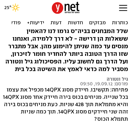
הטריק שיעזור לילדים לזכור
יותר - ולהצליח בבי"ס
שלל המבחנים בביה"ס גרמו לנו להאמין
ששאלות הן דרישה - לא דרך ללמידה, ואנחנו
מנסים עד כמה שניתן להימנע מהן. אבל מתברר
שזו הדרך הטובה ביותר להחדיר חומר לזיכרון,
ועל הדרך גם לחשוב עליו. הפסיכולוג גיל ונטורה
מסביר למה כדאי לאמץ את השיטה בכל בית
גיל ונטורה
פורסם: 19.09.12, 09:50
פתיחה: תקשיבו. חיידק מסוג 14QPX מכפיל את עצמו
בכל שנייה. מניחים בכוס בירה חיידק אחד מסוג 14QPX
והיא מתמלאת תוך 428 שניות. כעת מניחים בכוס בירה
זהה שני חיידקים מסוג 14QPX. תוך כמה שניות
תתמלא הכוס?