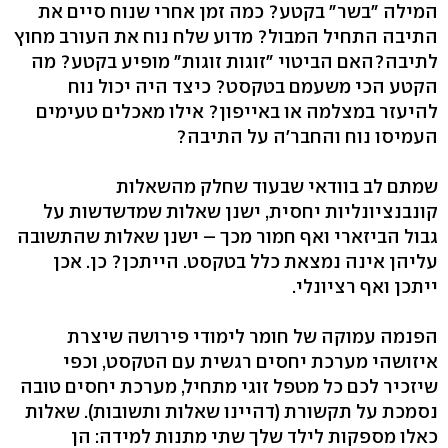
המילה "בשר" בקטע? כמה זמן אחרי שנוח סיים את
התיבה התחיל המבול? מדוע שלח נוח את העורב מחוץ
לתיבה?האם הביטוי "זוגות זוגות" מופיע בקטע? מה
הקטע הכי משעמם בטקסט? כיצד היה יכול נוח
להיעזר במצלמה או באייפון? אילו מאכלים טעימים
העמיסו נוח והחבר'ה על התיבה?
שמתם לב בוודאי שבעוד שחלק מהשאלות
קונבנציונליות יחסית, ישנן שאלות שמדשדשות על
גבול הביזארי ואף חמור מכך – ישנן שאלות שהתשובה
עליהן אינה נמצאת כלל בטקסט. הייתכן? כן. אכן
ייתכן ואף רציונלי.
הפנמה עמוקה של חומר לימודי פירושה שיצרת
איזושהי מערכת יחסים רגשית עם הטקסט, וכפי
שיזכיר לכם כל מטפל זוגי מתחיל, מערכת יחסים טובה
נסמכת על תקשורת (דהיינו שאלות ותשובות). שאלות
כאלו מספקות לילד שלך שתי מתנות למידה: הן