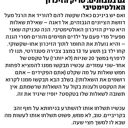
גם במבחנים: טריק הזיכרון
האולטימטיבי
ואם יש ביניכם כאלו שקשה להם להוריד את הרגל מעל
דוושת הציונים הגבוהים, אל דאגה – שאילת שאלות
היא טריק הזיכרון האולטימטיבי. הנה טכניקה שאני
מפעיל מדי פעם על ילדים תמימים והורים חסרי הגנה
– והיא נועלת את החומר לתוך הזיכרון אחו-שקשוקי.
קחו ילד בן תשע עד 13 במצב צבירה סטנדרטי, תנו לו
לרפרף במשך 20 שניות (לא יותר!) על טקסט של
אחד-שני עמודים. עכשיו תבקשו ממנו להמציא לפחות
חמש שאלות על מה שקלט (אתם הפקידים – אתם
רושמים את השאלות!). בשלב הבא תבקשו ממנו לקרוא
את הטקסט ולענות בקול על השאלות שרשמתם. אין
תשובה לשאלות שלו בטקסט? יופי! שיגיד את זה.
עכשיו תשלחו אותו להשתרע בניחותא על חוף זהב
בקריביים. טוב, לא ממש, פשוט תשלחו אותו לעשות מה
שבא לו למשך חצי שעה.