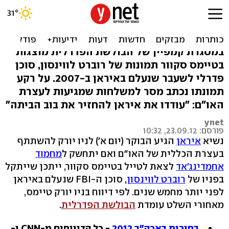
אחמדינג'אד בניו יורק: "החזר
את בוב מה-FBI"
במסגרת קמפיין של הבולשת הפדרלית מוצגות
בטיימס סקוור תמונות של רוברט לווינסון, סוכן
פדרלי לשעבר שנעלם באיראן ב-2007. על רקע
תמונתו נכתב מסר למשלחות שמגיעות לעצרת
האו"ם: "עודדו את איראן להחזיר את בוב הביתה"
ynet
פורסם: 23.09.12, 10:32
נשיא
איראן
הגיע הבוקר (יום א') לניו יורק להשתתף
בעצרת הכללית של האו"ם ואם יתחשק ל
מחמוד
אחמדינג'אד
לצאת לטייל בטיימס סקוור, ייתכן שייתקל
בפניו של
רוברט לווינסון
, סוכן ה-FBI שנעלם באיראן
לפני יותר מחמש שנים. לפי דיווח בניו יורק טיימס,
מאחורי השלט עומדת
הבולשת הפדרלית
.
בחירות בארה"ב 2012
- כל הדיווחים מ-CNN ו-