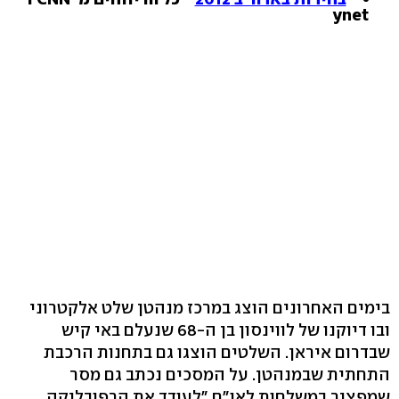
ynet
בימים האחרונים הוצג במרכז מנהטן שלט אלקטרוני
ובו דיוקנו של לווינסון בן ה-68 שנעלם באי קיש
שבדרום איראן. השלטים הוצגו גם בתחנות הרכבת
התחתית שבמנהטן. על המסכים נכתב גם מסר
שמפציר במשלחות לאו"ם "לעודד את הרפובליקה