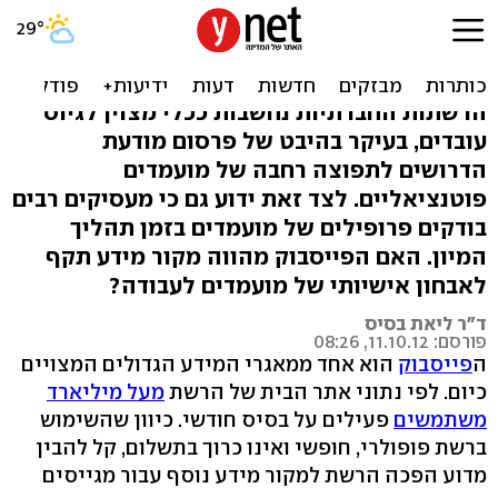
אני אציץ בסטטוס שלך ואולי
אקבל אותך לעבודה
הרשתות החברתיות נחשבות ככלי מצוין לגיוס
עובדים, בעיקר בהיבט של פרסום מודעת
הדרושים לתפוצה רחבה של מועמדים
פוטנציאליים. לצד זאת ידוע גם כי מעסיקים רבים
בודקים פרופילים של מועמדים בזמן תהליך
המיון. האם הפייסבוק מהווה מקור מידע תקף
לאבחון אישיותי של מועמדים לעבודה?
ד"ר ליאת בסיס
פורסם: 11.10.12, 08:26
ה
פייסבוק
הוא אחד ממאגרי המידע הגדולים המצויים
כיום. לפי נתוני אתר הבית של הרשת
מעל מיליארד
משתמשים
פעילים על בסיס חודשי. כיוון שהשימוש
ברשת פופולרי, חופשי ואינו כרוך בתשלום, קל להבין
מדוע הפכה הרשת למקור מידע נוסף עבור מגייסים