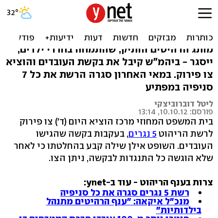
אחרי 40 שנה: צו פירוק לרשת
הריהוט 5 נגרים
מותג הרהיטים הותיק, שהתמחה בחדרי ילדים,
ייסגר - ביהמ"ש קיבל את בקשת העובדים והוציא
צו פירוק. במאי האחרון סגרה הרשת את כל 7
סניפיה במפתיע
ליטל דוברוביצקי
פורסם: 10.10.12, 13:14
בית המשפט המחוזי מרכז הוציא היום (ד') צו פירוק
לרשת הריהוט
5 נגרים
, בעקבות בקשה שהגישו
העובדים. השופט אילן שילה קבע בהחלטתו כי לאחר
שלא הוגשה כל התנגדות לבקשה, ניתן הצו.
צרות בענף הריהוט - עוד ב-ynet:
רשת 5 נגרים סגרה את כל סניפיה
מנכ"ל איקאה: "ענף הרהיטים מתנהל
בילדותיות"