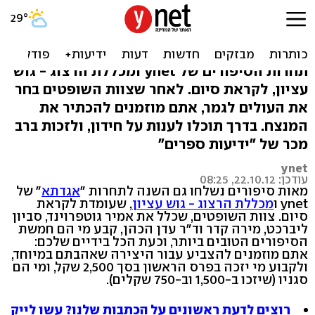
בחרו את המנצח של אגדתא 5
- וזכו בספרים
תחרות הסיפורים של ynet ומכללת הרצוג - גוש
עציון, לקראת סיום. לאחר שצוות השופטים בחר
את העולים לגמר, אתם מוזמנים להכתיר את
המנצח. בדרך תוכלו לענות על חידון, ולזכות ברב
מכר של "ידיעות ספרים"
ynet
עודכן: 22.10.12, 08:25
מאות סיפורים נשלחו גם השנה לתחרות "
אגדתא
" של
ynet ו
מכללת הרצוג - גוש עציון
, שעומדת לקראת
סיום. צוות השופטים, שכלל את אמיר גוטפרוינד, סביון
ליברכט, מירה קדר וד"ר עדן הכהן, קבע מי הם חמשת
הסיפורים הטובים ביותר, וכעת הכל בידיים שלכם:
אתם מוזמנים להצביע עבור היצירה שאהבתם במיוחד,
ולקבוע מי יזכה בפרס הראשון בסך 2,500 שקל, ומי הם
סגניו (שיזכו ב-1,500 וב-750 שקלים).
רוצים לדעת ראשונים על הכתבות שלנו? עשו לייק