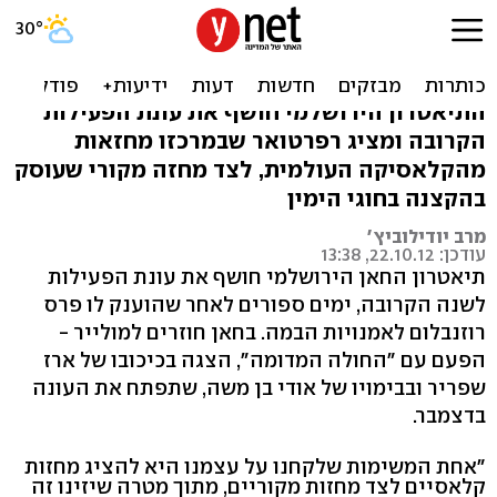
עונה חדשה בחאן: קלאסיקות
וימין קיצוני
התיאטרון הירושלמי חושף את עונת הפעילות
הקרובה ומציג רפרטואר שבמרכזו מחזאות
מהקלאסיקה העולמית, לצד מחזה מקורי שעוסק
בהקצנה בחוגי הימין
מרב יודילוביץ'
עודכן: 22.10.12, 13:38
תיאטרון החאן הירושלמי חושף את עונת הפעילות
לשנה הקרובה, ימים ספורים לאחר שהוענק לו פרס
רוזנבלום לאמנויות הבמה. בחאן חוזרים למולייר -
הפעם עם "החולה המדומה", הצגה בכיכובו של ארז
שפריר ובבימויו של אודי בן משה, שתפתח את העונה
בדצמבר.
"אחת המשימות שלקחנו על עצמנו היא להציג מחזות
קלאסיים לצד מחזות מקוריים, מתוך מטרה שיזינו זה