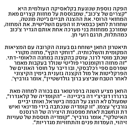
הפקה נוספת שנוגעת בקלאסיקה העולמית היא
"קצרים של צ'כוב", שמבוססת על מחזות קצרים מאת
המחזאי הרוסי. את ההצגה תביים ג'יטה מונטה,
שחוזרת לחאן כבמאית זו הפעם השלישית. את המחזה,
שמורכב ממחזות בני מערכה אחת אותם הגדיר צ'כוב
כמהתלות, תרגם רועי חן.
תיאטרון החאן ישוחח גם בעונה הקרובה עם המציאות
המקומית והשלכותיה. "דוחקי הקץ", מחזה מקורי
שכתב מוטי לרנר, עוסק בהקצנה במחנה הלאומי-דתי.
"זה מחזה דוקומנטרי פוליטי שנולד בעקבות מאמר
שפרסם ספי רכלבסקי, ובו דיבר על חוסר האונים של
הפרקליטות אל מול הקצנה גזענית בימין הקיצוני
לאחר הטבח שביצע ברוך גולדשטיין", אומר גורביץ'.
החאן מציע השנה ברפרטואר גם בכורה למחזה מאת
ברנרדו דוביצ'י דה ביביינה - "הקומדיה של קלאנדרו",
שמעולם לא הוצג על הבמה בישראל, ואותו יביים
גורביץ' עצמו. "זו קומדיה שנכתבה בידי מדינאי ואיש
דת ונחשבת לאחת מפסגות היצירה של הרנסנס
האיטלקי", אומר גורביץ'. "קומדיה תוססת של טעויות
זיהוי, העמדות פנים והתחזויות מגדריות".