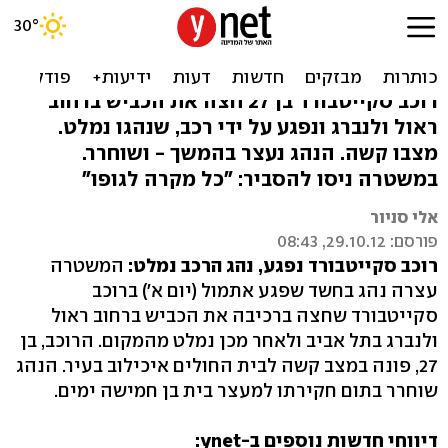
פגע וברח בת"א: רוכב
סקייטבורד נפצע קשה
רוכב סקייטבורד בן 27 חצה את הכביש ברחוב
ראול ולנברג ונפגע על ידי רכב, שנהגו נמלט.
מצבו קשה. הנהג נעצר בהמשך - ושוחרר.
במשטרה ניסו להסביר: "כל מקרה לגופו"
אלי סניור
פורסם: 29.10.12, 08:43
רוכב סקייטבורד נפגע, נהג הרכב נמלט:
המשטרה
עצרה נהג בחשד שפגע אתמול (יום א') ברוכב
סקייטבורד שחצה ברכיבה את הכביש ברחוב ראול
ולנברג בתל אביב ולאחר מכן נמלט מהמקום. הרוכב, בן
27, פונה במצב קשה לבית החולים איכילוב בעיר. הנהג
שוחרר בתום חקירתו למעצר בית בן חמישה ימים.
דיווחי חדשות נוספים ב-ynet: