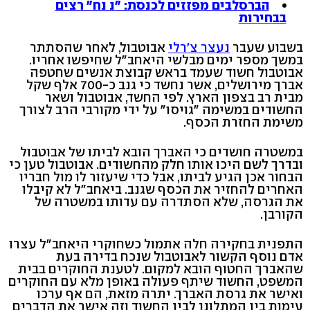
הברסלבים מפזזים לכנסת: "נ נח" רצים
בבחירות
בשבוע שעבר
נעצר צ'רלי
אבוטבול, לאחר שהסתתר
במשך מספר ימים מבלשי היאחב"ל שחיפשו אחריו.
אבוטבול חשוד שעמד בראש קבוצת אנשים שחטפה
אברך מירושלים, אשר נחשד כי גנב כ-700 אלף שקל
מבית רב בצפון הארץ. לפי החשד, אבוטבול ושאר
החשודים במשימה "גויסו" על ידי מקורבי הרב לצורך
משימת החזרת הכסף.
במשטרה חושדים כי האברך הובא לביתו של אבוטבול
ובדרך לשם היכו אותו חלק מהחשודים. אבוטבול טען כי
הבחור אכן הגיע לביתו, אבל כדי שיעזור לו מול חבריו
האחרים להחזיר את הכסף שגנב. ביאחב"ל לא קיבלו
את הגרסה, שלא הסתדרה עם עדותו במשטרה של
הקורבן.
התפנית בחקירה חלה אתמול כשחוקרי היאחב"ל עצרו
אדם נוסף הקשור לאבוטבול שנכח בדירה בעת
שהאברך החטוף הובא למקום. לטענת החוקרים בבית
המשפט, החשוד שיתף פעולה באופן מלא עם החוקרים
ואישר את גרסת האברך. יתרה מזאת, הם אף ערכו
עימות בין המתלונן לבין החשוד וזה אישר את הדברים