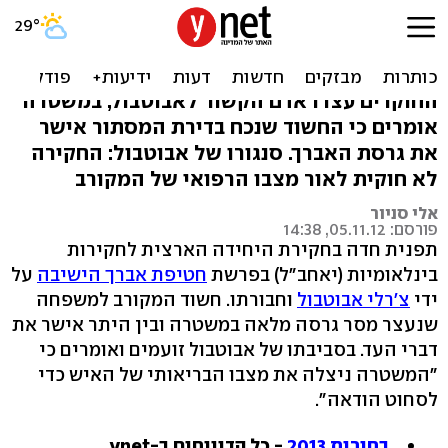
חטיפת האברך: מקורב מסבך
את צ'רלי אבוטבול
החוקרים עצרו אדם הקשור לאבוטבול, במשטרה
אומרים כי החשוד שנכח בדירת המסתור אישר
את גרסת האברך. סנגורו של אבוטבול: החקירה
לא חוקית לאור מצבו הרפואי של המקורב
אלי סניור
פורסם: 05.11.12, 14:38
תפנית חדה בחקירת היחידה הארצית לחקירות
בינלאומיות (יאחב"ל) בפרשת
חטיפת אברך הישיבה
על
ידי
צ'רלי אבוטבול
וחבורתו. חשוד המקורב למשפחה
שנעצר מסר גרסה מלאה במשטרה ובין היתר אישר את
דברי העד. בסביבתו של אבוטבול זועמים ואומרים כי
"המשטרה ניצלה את מצבו הבריאותי של האיש כדי
לסחוט הודאה".
בחירות 2013
- כל הדיווחים ב-ynet