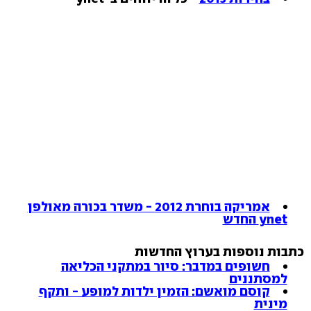
אמריקה בוחרת 2012 - משדר בכורה מאולפן
ynet החדש
כתבות נוספות בערוץ החדשות
חשופים במדבר: סיור במתקני הכליאה
למסתננים
קוסם מואשם: הזמין ילדות למופע - ותקף
מינית