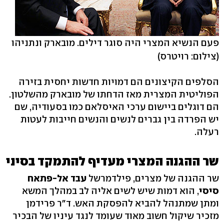
פעם הנשיא המצרי היה סוגר דילים. מובארק ונתניהו
(צילום: רויטרס)
הסלפים הקיצונים הם דמויות חדשות יחסית בזירה
הפוליטית המצרית מאז הדחתו של מובארק מהשלטון.
הם דוגלים ביישום ערכי האיסלאם כמו בסעודיה, שם
יש הפרדה בין גברים לנשים והנשים חייבות לעטות
רעלה.
שר ההגנה המצרי מעדיף להתמקד בסיני
שר ההגנה של מצרים, פילדמרשל
עבד אל-פתאח
סיסי
, הוא דמות שיש לשים אליה לב במהלך המשא
ומתן שמתנהל להביא להפסקת האש. ד"ר פרידמן
מזכיר שיקול חשוב מאוד שעומד לנגד עיניו של הבכיר