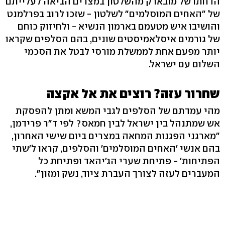
הדחתו של מובארק מהשלטון במצרים הביאה לעלייתם
של "האחים המוסלמים" לשלטון - שזכו לרוב בפרלמנט
והושיבו איש מטעמם בארמון הנשיא - ולחיזוק כוחם
של גורמים איסלאמיסטים שונים, בהם הסלפים שקראו
יותר מפעם אחת לממשלת מורסי לבטל את הסכמי
השלום עם ישראל.
שחרור עזה? רוצים את אל אקצה
מהי עמדתם של הסלפים לגבי המשא ומתן להפסקת
אש שמתנהל בין ישראל לבין חמאס? לפי ד"ר פרידמן,
"מארגני הפגנות המחאה במצרים ביום שישי האחרון,
בהם אנשי 'האחים המוסלמים' והסלפים, קראו ל'שתי
הפתיחות' - פתיחת שערי הג'יהאד ופתיחת כל
המעברים לעזה לצורך העברת ציוד, נשק ומזון".