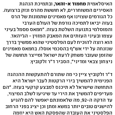
האיסלאמית
מחמוד א-זהאר,
ובתמיכת הנהגת
האסירים המשוחררים, לא חוששת מהרס ונזק ברצועה.
כל הגורמים שצוינו אף מאמינים שתמונות של הרס
בעזה יביאו לתמיכה גורפת של העולם הערבי
והמוסלמי בתנועה השלטת בעזה. "חמאס מסמל בעיני
עצמו ובעיני העזתים את המאבק המזוין - הג'יהאד.
הוא רוצה להוכיח לעם הפלסטיני שהוא ממשיך בדרך
שנזנחה על ידי אש"ף בהסכמי אוסלו. בחמאס מאמינים
שהזמן שעובר משחק לרעת ישראל ומייצר תחושה של
ניצחון צבאי ומדיני", הסביר ד"ר זלקוביץ.
ד"ר זלקוביץ ציין כי מה שתורם להתעקשות ההנהגה
הפנימית להמשיך בירי הרקטות לעבר ישראל היא
התחושה שישראל לא תיכנס למבצע קרקעי בעזה. "הם
מעדיפים להמשיך את הירי עד שיגיעו לשלב המיצוי,
עד הדקה ה-92, מה שלאמונתם יאפשר להם להגיע
להישגים טובים יותר במשא ומתן וכן יציג בפני הרחוב
הפלסטיני את העובדה שהפסקת האש היא יוזמה