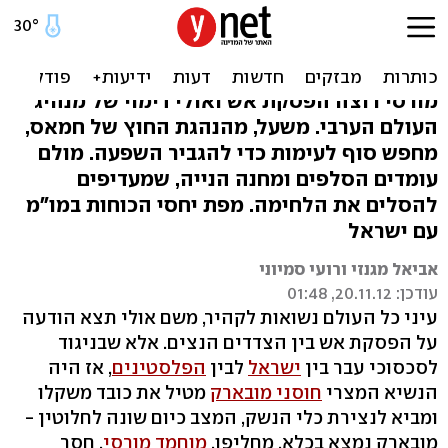
מפת האינטרסים: עם מי
אנחנו מדברים בקהיר?
מורסי רוצה הפסקת אש ואולי דימוי של מנהיג
העולם הערבי. משעל, מהנהגת החוץ של חמאס,
מחפש סוף לעימות כדי להגביר השפעה. מולם
עומדים הסלפים ומחנה הנייה, שמעדיפים
להסלים את הלחימה. מפת יחסי הכוחות במו"מ
עם ישראל
אביאל מגנזי ורועי סמיוני
עודכן: 20.11.12, 01:48
עיני כל העולם נשואות לקהיר, משם אולי תצא הודעה
על הפסקת אש בין הצדדים הנצים. אלא שבניגוד
לסכסוכי עבר בין
ישראל
לבין
הפלסטינים
, אז היה
הנשיא המצרי
חוסני מובארק
מטיל את כובד משקלו
ומביא לנצירת כלי הנשק, המצב כיום שונה לחלוטין -
מובארק נמצא בכלא. מחליפו,
מוחמד מורסי
, חסר