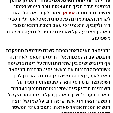
עוד יותר:
הג'יהאד האיסלאמי
בעזה. "הארגון שהפך
לגיטימי ועבר הליך התעצמות נוכח חימוש ואימון
אנשיו תחת חסות
איראן
, אמור לעורר את הג'יהאד
לקראת הקמת מדינה פלסטינית איסלאמית", הסביר
ד"ר זלקוביץ. הוא ציין כי עצם הצבת התנאים מצד
הארגון מצביעה על שאיפתו להפוך לתנועה פוליטית
משפיעה.
"הג'יהאד האיסלאמי מפתח לשכה פוליטית מתפקדת
ויתגמש עם ההסכמות אליהן תגיע חמאס. לאחרונה
אף היו גישושים בין שתי התנועות על ריצה ברשימה
משותפת לבחירות אם וכאשר יהיו. מבחינת הג'יהאד
האיסלאמי, עצם הפגישה בין הנהגת הארגון לבין
נשיא מצרים מורסי הוא הישג מהותי המעיד על
השינויים הרדיקליים שחלו במזרח התיכון בעקבות
'האביב הערבי'. שכן, הארגון, בעל בריתו המובהק של
המשטר האיראני, אשר קרא רחוב על שמו של רוצח
הנשיא המנוח אנואר סאדאת, נתפס בעיני המשטר