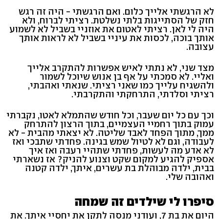
לא הרגשתי אלייך כלום. ואם הרגשתי - היה זה רגש
חזק של הסתייגות בלתי נשלטת. רציתי לברוח, ולא
היה לי לאן. רציתי לאטום את אוזניי בשביל לא לשמוע
אותך בוכה, לכסות את עיניי בשביל לא לראות אותך
עצובה.
מצד שני, לא נתתי לאיש אפשרות להתקרב אלייך
ואליי. לא סמכתי על אף בן אנוש שיוכל לשמור
ולהשגיח עלייך כמו שאני רציתי. שנאתי ואהבתי,
רציתי וסלדתי, התרחקתי והתקרבתי.
וכך עם כל יום שעבר, וכל חודש שהתמלא לאטו, נקברתי
עמוק בתוך רחמיי העצמיים, בתוך הרצון להתרחק
ממך, מתוך הפחד לאבד שליטה. לא יצאתי מהבית - לא
לעבודה, וגם לא לטיול שמש בגינה. פחדתי שתבכי ואז
לא אדע מה לעשות, פחדתי שתהיי רעבה ואז איך
אספיק להגיע למקום שקט וצנוע להניק? אז נשארתי
בבית, ילדה מבוהלת בת עשרים, איתך, ילדה קטנה
ואהובה שלי.
סיפרו לי שילדים זה שמחה
היום את בת 7, ועודני מנסה לתקן את יחסיי איתך. את