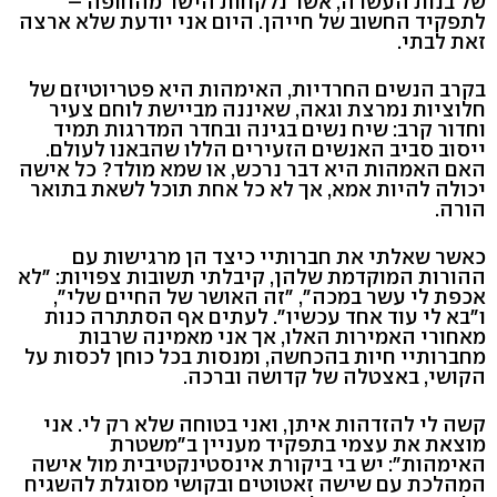
של בנות העשרה, אשר נלקחות הישר מהחופה –
לתפקיד החשוב של חייהן. היום אני יודעת שלא ארצה
זאת לבתי.
בקרב הנשים החרדיות, האימהות היא פטריוטיזם של
חלוציות נמרצת וגאה, שאיננה מביישת לוחם צעיר
וחדור קרב: שיח נשים בגינה ובחדר המדרגות תמיד
ייסוב סביב האנשים הזעירים הללו שהבאנו לעולם.
האם האמהות היא דבר נרכש, או שמא מולד? כל אישה
יכולה להיות אמא, אך לא כל אחת תוכל לשאת בתואר
הורה.
כאשר שאלתי את חברותיי כיצד הן מרגישות עם
ההורות המוקדמת שלהן, קיבלתי תשובות צפויות: "לא
אכפת לי עשר במכה", "זה האושר של החיים שלי",
ו"בא לי עוד אחד עכשיו". לעתים אף הסתתרה כנות
מאחורי האמירות האלו, אך אני מאמינה שרבות
מחברותיי חיות בהכחשה, ומנסות בכל כוחן לכסות על
הקושי, באצטלה של קדושה וברכה.
קשה לי להזדהות איתן, ואני בטוחה שלא רק לי. אני
מוצאת את עצמי בתפקיד מעניין ב"משטרת
האימהות": יש בי ביקורת אינסטינקטיבית מול אישה
המהלכת עם שישה זאטוטים ובקושי מסוגלת להשגיח