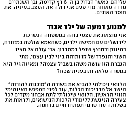
עליהם, כאשר הגדול בן ה-6 רץ קדימה, ובן השנתיים
מדדה מאחור. מדי פעם אני דולה את העצב בעיניה, את
חוסר האונים.
למנוע דמעה של ילד אבוד
אני מוצאת את עצמי בוהה במשפחה הנשרכת
לירושלים עם חמישה ילדים, כשהאמא שולטת במזוודה,
בתינוק ובמוצץ שנפל במסדרון. אני עולה אל חציו
השני והנפרד של קו ותוהה ביני לבין עצמי, מתי
הגברת הזו עושה משהו בשביל עצמה? ומאיזה גיל היא
במשרה מלאה ותובענית שכזו?
הלוואי ויכולתי להביא את בשורת ה"מוכנות להורות"
הישר אל מדריכות הכלות, עוד לפני המפגש האינטימי
הזוגי הראשון. הלוואי שיכולתי לתת אבחון מקדים לכל
צעירה הניגשת ללימודי הלכות הנישואים, ולראות את
בשלותה עוד טרם יתפתחו חיים ברחמה.