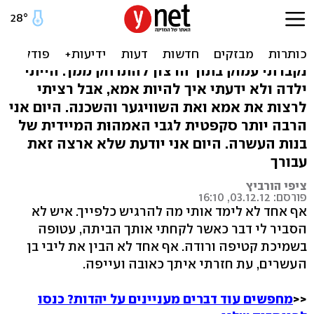
מכתב מאמא חרדית: לבתי
שלא ידעתי לאהוב
נקברתי עמוק בתוך הרצון להתרחק ממך. הייתי
ילדה ולא ידעתי איך להיות אמא, אבל רציתי
לרצות את אמא ואת השוויגער והשכנה. היום אני
הרבה יותר סקפטית לגבי האמהוּת המיידית של
בנות העשרה. היום אני יודעת שלא ארצה זאת
עבורך
ציפי הורביץ
פורסם: 03.12.12, 16:10
אף אחד לא לימד אותי מה להרגיש כלפייך. איש לא
הסביר לי דבר כאשר לקחתי אותך הביתה, עטופה
בשמיכת קטיפה ורודה. אף אחד לא הבין את ליבי בן
העשרים, עת חזרתי איתך כאובה ועייפה.
<<
מחפשים עוד דברים מעניינים על יהדות? כנסו