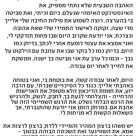
האהבה הטבעית שלא נתתי מספיק, את
האינסטינקט האימהי שנעלם. כיום זכיתי, ואת מביטה
בי בהערצה. רוצה לשמוע את מילות החיבה שלי אלייך
מדי שעה, זקוקה לאישור התמידי שלי שאת אהובה
ונצרכת. אני יודעת שקרוב היום שבו פחות תזדקקי לי,
ואני אמצא את עצמי דומעת אחרי לכתך, בדיוק כמו
היום. בדיוק כמו כל בוקר שבו את עוזבת עם הילקוט על
גבך - וכמו כל ערב עת אני מביטה בך ישנה, ומנשקת
את לחייך לאחר יום עבודה.
היום, לאחר עבודה קשה, את בוטחת בי, ואני בטוחה
באהבתי אלייך. כנגד כל הסיכויים שברתי, עם הרבה
יזע, את חומות הדיכאון הלא מטופל, את האדישות
והדחייה - והצלחתי לגעת בך, לחבק, לנשק, ולהרגיש
את הרגש הבלתי נשלט, את הרגש השמיימי הזה של
אהבת אם. במרחק הזמן אני יודעת שהתגברתי, אך
השאלות הקשות לא מניחות לי.
יש משהו ברצון המהיר והמיידי ללדת; ברצון לרצות את
אמא, את השוויגער ואת השכונה הבוהה בבטנך -