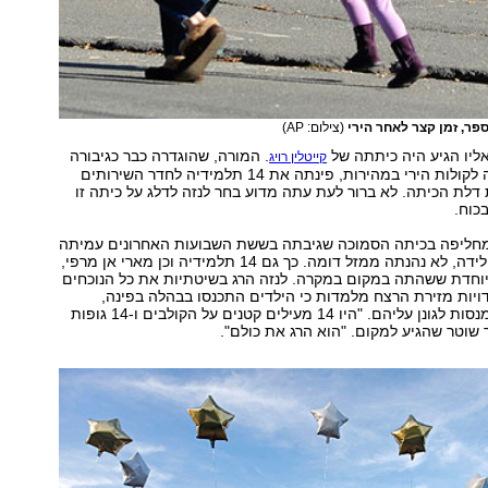
פר, זמן קצר לאחר הירי
(צילום: AP)
ליו הגיע היה כיתתה של
. המורה, שהוגדרה כבר כגיבורה
קייטלין רויג
אמריקנית, הגיבה לקולות הירי במהירות, פינתה את 14 תלמידיה לחדר השירותים
דלת הכיתה. לא ברור לעת עתה מדוע בחר לנזה לדלג על כיתה זו
כוח.
ה מחליפה בכיתה הסמוכה שגיבתה בששת השבועות האחרונים עמיתה
שיצאה לחופשת לידה, לא נהנתה ממזל דומה. כך גם 14 תלמידיה וכן מארי אן מרפי,
יוחדת ששהתה במקום במקרה. לנזה הרג בשיטתיות את כל הנוכחים
ויות מזירת הרצח מלמדות כי הילדים התכנסו בבהלה בפינה,
כששתי המורות מנסות לגונן עליהם. "היו 14 מעילים קטנים על הקולבים ו-14 גופות
שוטר שהגיע למקום. "הוא הרג את כולם".