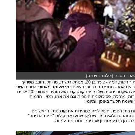
לאחר הטבח (צילום: רויטרס)
9:40, יום שישי. תוך דקות, לנזה - צעיר בן 20, מנותק רגשית, מרוחק, חובב משחקי
גר עם אמו - מתפרסם ברחבי העולם כמי שעומד מאחורי הטבח השני
בהיקפו בהיסטוריה השקטה יחסית של מדינת קונטיקט. הוא הותיר מאחוריו 20 ילדים
ות, מנהלת, פסיכולוגית חינוכית וגם את אמו, ננסי - הדמות
שעמה תקשר באופן יומיומי.
בית הספר, חיסל לנזה במהירות את קורבנותיו הראשונים.
ג והפסיכולוגית מרי שרלאך שמעו את קולות "יריות הכניסה"
. הן רצו למסדרון שבו עמד ונורו מיד למוות.