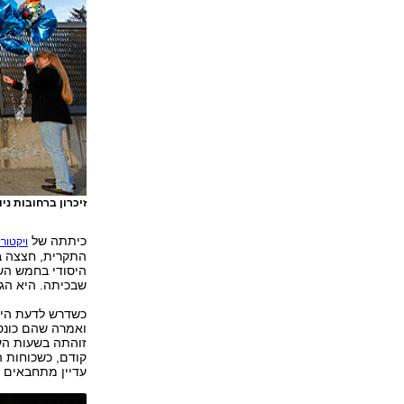
זיכרון ברחובות ניו
כיתתה של
ויקטורי
התקרית, חצצה בי
היסודי בחמש השנ
שבכיתה. היא הג
כשדרש לדעת היכן
ואמרה שהם כונסו
זוהתה בשעות הער
קודם, כשכוחות 
עדיין מתחבאים ב