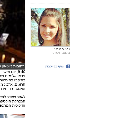
ויקטוריה סוטו
צילום: רויטרס
רחובות ניוטאון 
שתף בפייסבוק
וידאו אלימים ש
הרוגים, ארבע מור
האנושית היחידה 
לאחר שחדר לשטח 
המנהלת הוקספרונ
והזכוכית המתנפצת