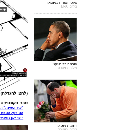
טקס הנצחה בניוטאון
צילום: EPA
אובמה בקונטיקט
צילום: רויטרס
(לחצו להגדלה)
טבח בקונטיקט - כ
"עיר השינה" ה
הטירוף, הטבח 
"יש כאן גופות
רחובות ניוטאון
צילום: רויטרס