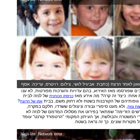
און לאחר הרצח (כתבת: אביגיל לושי, צילום: רויטרס, עריכה: אסף
ם שפורסמו מאז האירוע, בהם עדויות והערכות מפורטות, לא ענו
 אחת: כיצד זה קרה? מה אירע מאז
של לנזה לבית
כניסתו הכוחנית
 גופותיהם של הקורבנות בשטח ולא רחוק משם, בבית
?
אמו של הרוצח
, ולא מעט סיפורי גבורה וניצולים ששרדו, חלקם במקרה,
שים הזרימה" שמתאר בפירוט את מסלולו המדמם של לנזה לא
רי המשטרה והבולשת, אך העיתון המקומי "הרטפורד קורנט" עומד
ל מקורות שונים. כך זה נראה בשטח.
hlsjs-lite: Network error