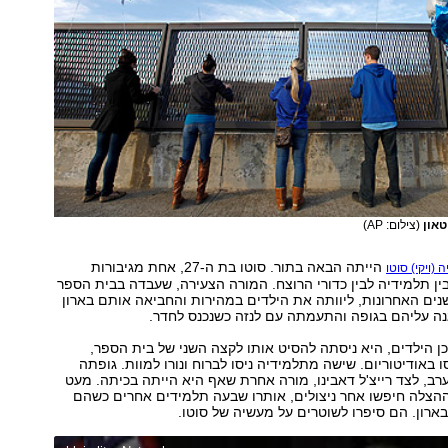
טאון
(צילום: AP)
הייתה הבאה בתור. סוטו בת ה-27, אחת מגיבורות
ה (ויקי) סוטו
ן תלמידיה לבין כדורי הרוצח. המורה הצעירה, שעבדה בבית הספר
ים האחרונות, ליוותה את הילדים במהירות והחביאה אותם בארון
נה עליהם בגופה והתעמתה עם לנזה כשנכנס לחדר.
 הילדים, היא ניסתה להסיט אותו לקצה השני של בית הספר,
 באודיטוריום. שישה מתלמידיה ניסו לברוח ונורו למוות. גופתה
ב, לצד רייצ'ל דאבינו, מורה אחרת שאף היא הייתה בכיתה. מעט
ההצלה חיפשו אחר ניצולים, אותרו שבעה תלמידים אחרים כשהם
ארון. הם סיפרו לשוטרים על מעשיה של סוטו.