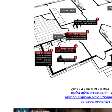
ותרות אחרונות ב-ynet:
ציורית התעוררה לחלום בלהות
והאבל: טרגדיה אמריקנית בתמונות
". רשת הקשר בקונטיקט
hlsjs-lite: Network error