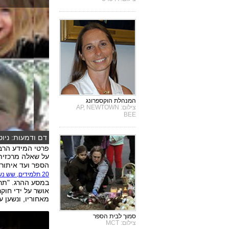
המנהלת הוקספרונג
צילום: AP, NEWTOWN
BEE
דם ודמעות: ניוט
קוזין)
פרטי המידע הרבי
על שאלה מרכזית
הספר ועד איתור
20 תלמידים, שש נשות צוות
במסע ההרג. "תר
אושר על ידי חוק
מאחוריו, ונשען ע
סמוך לבית הספר
צילום: MCT