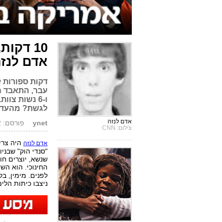
אדם לנז
דקות ספורות ל
ו-6 נשות צו
לגשת? מהעדוי
אדם לנזה
ynet
פורסם: 17.12.12, 11:30
צילום: CNN
היה צריך
אדם לנזה
"סנדי הוק" שבניו
שנשא, יוצרים ח
החינוכי. הוא ה
ניצבו כיתות הלי