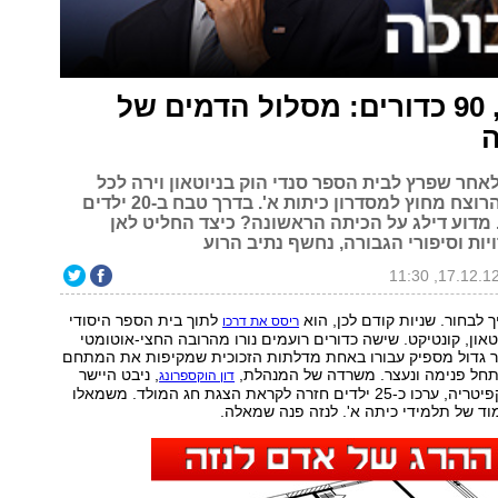
10 דקות, 90 כדורים: מסלול הדמים של
ה
אחר שפרץ לבית הספר סנדי הוק בניוטאון וירה לכל
עבר, התאבד הרוצח מחוץ למסדרון כיתות א'. בדרך טבח ב-20 ילדים
ות. מדוע דילג על הכיתה הראשונה? כיצד החליט לאן
ות וסיפורי הגבורה, נחשף נתיב הרוע
 לבחור. שניות קודם לכן, הוא
לתוך בית הספר היסודי
ריסס את דרכו
טאון, קונטיקט. שישה כדורים רועמים נורו מהרובה החצי-אוטומטי
ור גדול מספיק עבורו באחת מדלתות הזכוכית שמקיפות את המתחם
שתחל פנימה ונעצר. משרדה של המנהלת,
, ניבט היישר
דון הוקספרונג
לפנים. מימין, בקפיטריה, ערכו כ-25 ילדים חזרה לקראת הצגת חג המולד. משמאלו
מוד של תלמידי כיתה א'. לנזה פנה שמאלה.