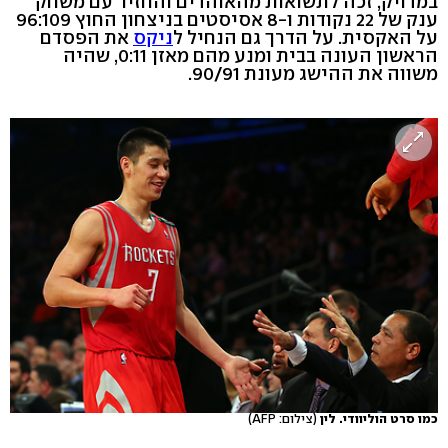
במדויק, זכה לתשואות מהאוהדים והחזיר עם משחק
ענק של 22 נקודות ו-8 אסיסטים בניצחון החוץ 96:109
על האקסית. על הדרך גם הנחיל ל
ניקס
את הפסדם
הראשון העונה בבית ומנע מהם מאזן 0:11, שהיה
משווה את ההישג מעונת 90/91.
כמו סרט הוליוודי. לין
(צילום: AFP)