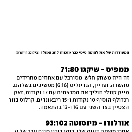
המעודדות של אוקלהומה סיטי כבר מוכנות לחג המולד
(צילום: רויטרס)
ממפיס - שיקגו 71:80
זה היה משחק חלש, מסורבל עם אחוזים מחרידים
מהשדה. ועדיין, הגריזליס (6:16) ממשיכים בשלהם.
מייק קונלי הוליך את המנצחים עם 17 נקודות, זאק
רנדולף הוסיף 10 נקודות ו-15 ריבאונדים. קרלוס בוזר
הצטיין בצד השני עם 16 ו-13 בהתאמה.
אורלנדו - מינסוטה 93:102
אחרי משחק הענק שלו, ריקי רוביו סיים ערב של 0