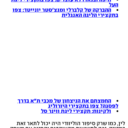
העל
ההברקה של קלברלי ומנצ'סטר יונייטד: צפו
בתקצירי הליגה האנגלית
החמצתם את הניצחון של מכבי ת"א בדרך
לפסגה? צפו בתקצירי היורוליג
ולקינוח: תקצירי ליגת ווינר סל
לין, כמו שרק סיפור הוליוודי היה יכול לתאר זאת