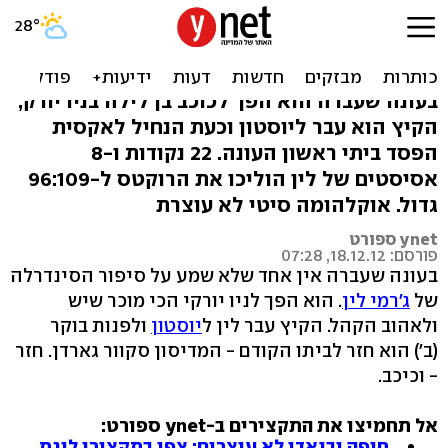
NBA: לין חזר לגארדן - וניצח
את הניקס
בעונה שעברה הוא הפך לכוכב בן לילה בניו יורק,
הקיץ הוא עבר ליוסטון וכעת הנחיל לאקסית
הפסד ביתי ראשון העונה. 22 נקודות ו-8
אסיסטים של לין הוליכו את הרוקטס ל-96:109
גדול. אוקלהומה סיטי לא עוצרת
ynet ספורט
פורסם: 18.12.12, 07:28
בעונה שעברה אין אחד שלא שמע על סיפור הסינדרלה
של
ג'רמי לין
. הוא הפך לניו יורקי הכי מוכר שיש
ולאהוב הקהל. הקיץ עבר לין ל
יוסטון
ולפנות בוקר
(ב') הוא חזר לביתו הקודם - המדיסון סקוור גארדן. חזר
- וכיכב.
אל תחמיצו את התקצירים ב-ynet ספורט:
חיפה ובנאדו לא עוצרים: צפו בתקצירי ליגת