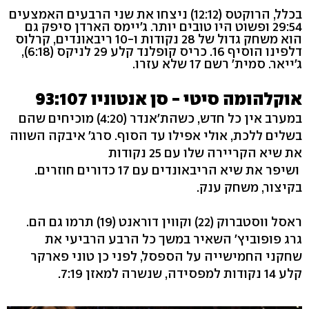
בכלל, הרוקטס (12:12) ניצחו את שני הרבעים האמצעים
29:54 ופשוט היו טובים יותר. ג'יימס הארדן סיפק גם
הוא משחק גדול של 28 נקודות ו-10 ריבאונדים, קרלוס
דלפינו הוסיף 16. כריס קופלנד קלע 29 לניקס (6:18),
ג'ייאר. סמית' רשם 17 שלא עזרו.
אוקלהומה סיטי - סן אנטוניו 93:107
במערב אין כל חדש, כשהת'אנדר (4:20) מוכיחים שהם
בשלים ללכת, אולי אפילו עד הסוף. סרג' איבקה השווה
את שיא הקריירה שלו עם 25 נקודות
ושיפר את שיא הריבאונדים עם 17 כדורים חוזרים.
בקיצור, משחק ענק.
ראסל ווסטברוק (22) וקווין דוראנט (19) תרמו גם הם.
גרג פופוביץ' השאיר במשך כל הרבע הרביעי את
שחקני החמישייה על הספסל, לפני כן טוני פארקר
קלע 14 נקודות למפסידה, שנשרה למאזן 7:19.