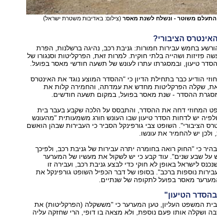
 התעלם משוטר - ונשלח לשנת מאסר
(צילום: באדיבות משטרת ישראל)
אינטרס הציבורי?
רשע בחמש עבירות חמורות: גניבת רכב, נהיגה ברשלנות, הפרת
ה פזיזות ושהייה בלתי חוקית. למרות זאת, הפרקליטות וסנגורו של
סדר טיעון, ובמסגרתו עתרו לעונש של תשעה חודשי מאסר בפועל.
י הודיע כבר בתחילת הדיון כי "ההסדר המוצע נוגד את האינטרס
 זאת, שקלה הפרקליטות מחדש את עמדתה, והחמירה קלות את
סגרת ההסדר - שנת מאסר בפועל, במקום תשעה חודשים.
 המחוזי דחה את ההסדר, והתבסס על הלכה שקבע בעבר בית
לפיה יש לדחות הסדר טיעון שבו העונש חורג משמעותית "מהעונש
ס הציבורי". השופט צבי גורפינקל הסביר כי העבירות שבהן הואשם
ולכן יש להחמיר את עונשו.
יר כי "החוק רואה בחומרה יתרה עבירות של גניבת רכב, ולפיכך
על שבע שנים". עוד קבע כי יש לשקול את מעשיו של המערער
כנס לישראל באופן לא חוקי כדי לבצע גניבת רכב, ועבירה זו
עבירות נוספות ברכב". בסופו של דבר הכפיל השופט גורפינקל את
המערער מאסר בפועל לתקופה של שנתיים.
בהסדר הטיעון"
בית המשפט העליון, טען המערער כי "מששקלה (הפרקליטות) את
בה ושקלה אותו פעם נוספת, ולא מצאה בו דופי, הרי שחזקה עליה