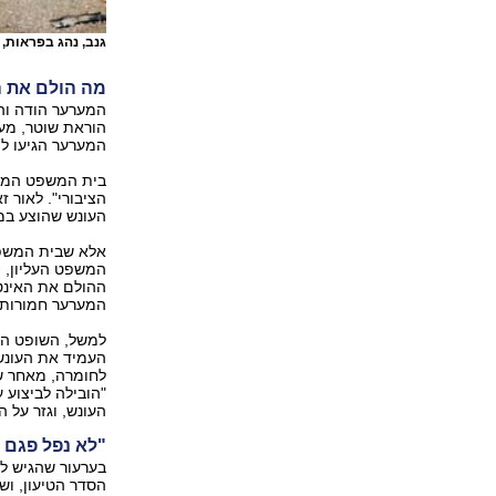
גנב, נהג בפראות,
מה הולם את ה
המערער הודה והו
הוראת שוטר, מעש
המערער הגיעו לה
בית המשפט המחוז
הציבורי". לאור
העונש שהוצע במ
אלא שבית המשפט
המשפט העליון, ו
ההולם את האינטר
המערער חמורות, 
למשל, השופט הבה
העמיד את העונש 
לחומרה, מאחר שנ
"הובילה לביצוע 
העונש, וגזר על 
"לא נפל פגם 
בערעור שהגיש ל
הסדר הטיעון, וש