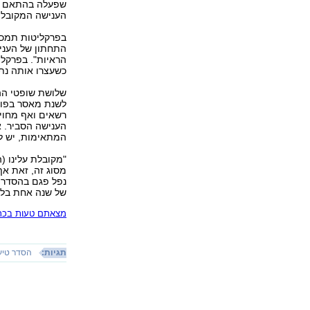
שפעלה בהתאם לאי
הענישה המקובל, 
בפרקליטות תמכו 
התחתון של העני
הראיות". בפרקלי
כשעצרו אותה נתפ
שלושת שופטי הה
לשנת מאסר בפועל
רשאים ואף מחוי
הענישה הסביר. א
המתאימות, יש ל
"מקובלת עלינו (
מסוג זה, זאת אף
נפל פגם בהסדר ה
של שנה אחת בלב
מצאתם טעות בכתב
תגיות:
הסדר טיעו