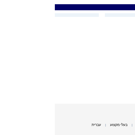
בעלי מקצוע
עברית
|
|