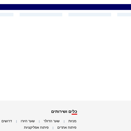
כלים ושירותים
מניות
שער הדולר
שער היורו
דרושים
|
|
|
|
פיתוח אתרים
פיתוח אפליקציות
|
|