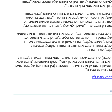
נטרס הציבורי". עוד טען כי העונש עליו הוסכם נמצא "בטווח
אף אם הוא מצוי ברף התחתון".
בעמדת המערער. אמנם גם שם הודו כי העונש "מצוי בטווח
שה", אך הסבירו כי יש לקבל את ההסדר "בהתחשב בחולשת
טות ציינו כי השוטרים ראו במכונית הגנובה שלושה אנשים, אך
ס רק המערער - "ומשכך לא יכלו להוכיח כי הוא שנהג ברכב".
רכב בבית המשפט העליון קיבלו את הערעור, והפחיתו את העונש
. בפסק הדין, כותב השופט סלים ג'ובראן כי בתי משפט אכן
בים להימנע מלקבל הסדרי טיעון שחורגים משמעותית מטווח
ולם, כאשר העונש אינו חורג מהטווח המקובל, ובנסיבות
קבל את ההסדר.
הטענה) כי העונש שנגזר על המערער מצוי בטווח הענישה לעבירות
 אם מדובר בעונש מקל באופן יחסי", פסקו השופטים. "נדמה שלא
טיעון המצדיק את דחייתו, וההסכמה (בין הצדדים) על עונש מאסר
ד, הייתה סבירה".
ה? כתבו לנו
ן