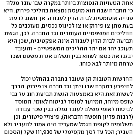
אחת הטעויות הנפוצות ביותר במקרה שבו עובד מגלה
כי החברה שבה הוא מועסק נמצאת בהליכי פירוק, היא
פנייה אוטומטית לבית הדין לעבודה. אך חשוב לדעת:
בעת מתן צו פירוק או צו לכינוס נכסים, מעוכבים כל
ההליכים המשפטיים העומדים נגד החברה. לכן, הגשת
תביעה לבית הדין לעבודה אינה אפקטיבית, שכן היא
תעוכב יחד אם יתר ההליכים המשפטיים - והעובד
יבזבז את כספו לשווא בגין תשלום אגרת משפט ושכר
טרחה מיותר לבא כוחו.
החדשות הטובות הן שעובד בחברה בהחלט יכול
להיפרע במקרה שבו ניתן נגד חברה צו פירוק. הדרך
לעשות זאת היא באמצעות הגשת תביעת חוב על גבי
טופס מיוחד, המיועד למוסד לביטוח לאומי. המוסד
לביטוח לאומי משלם לעובד גמלה בגין שכר עבודה
(לרבות פדיון חופשה והבראה); פיצויי פיטורים; וכן
תשלומים לקופת הגמל שמעביד היה אמור להעביר ולא
העביר; הכל עד לסך מקסימלי של 111,930 שקל (הסכום