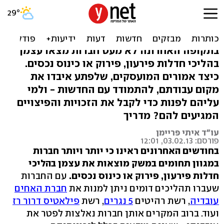
המעסיק פשט רגל - איך
תקבלו את זכויותיכם?
בתקופה האחרונה לא מעט חברות מצאו עצמן
בהליכי חדלות פירעון, פירוק או כינוס נכסים.
כיצד אמורים המועסקים, שלפתע איבדו את
מקום עבודתם, להתמודד עם החדשות - ולמי
עליהם לפנות כדי לקבל את הזכויות והפיצויים
המגיעים להם? מדריך
עו"ד איתי פריימן
פורסם: 03.02.13, 12:01
בחודשים האחרונים ראינו כי יותר ויותר חברות
במגוון תחומים במשק מוצאות את עצמן בהליכי
חדלות פירעון, פירוק או כינוס נכסים.
עם החברות
שעברו תהליכים דומים ניתן למנות את
חברת האחים
עובדיה
, רשת רהיטים
5 נגרים
, רשת
פילאטיס דרור רז
ועוד. ברוב המקרים אותן חברות נאלצות לפטר את