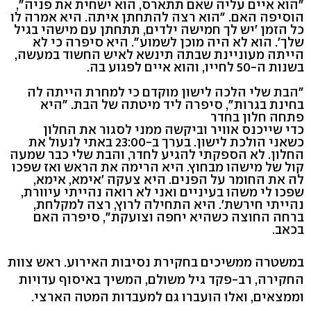
שינאווי זום אאוט הפקות)
"הוא איים עליה שאם תתארס, הוא ישחית את פניה",
הוסיפה האם. "הוא רצה להתחתן איתה. היא אמרה לו
כל הזמן 'יש לך חמישה ילדים, תתחתן עם מישהי בגיל
שלך'. הוא לא היה מוכן לשמוע". היא סיפרה כי לא
הייתה מעוניינת שבתה תינשא לאיש החשוד במעשה,
בשנות ה-50 לחייו, והוא איים לפגוע בה.
"הבת שלי הלכה לישון מוקדם כי למחרת הייתה לה
בחינת בגרות", סיפרה ליד מיטתה של הבת. "היא
פתחה חלון בחדר
כדי שייכנס אוויר וביקשה ממני לסגור את החלון
כשאני הולכת לישון. בערך ב-23:00 באתי לנעול את
החלון. לא הספקתי להגיע לחדר, והבת שלי כבר שמעה
קול של מישהו מבחוץ. היא הרימה את הראש ואז שפכו
לה את החומר על הפנים. היא צעקה 'אימא, אימא,
שפכו לי משהו בעיניים ואני לא רואה נהייתי עיוורת,
נהייתי חירשת'. היא התחילה לרוץ, רצה למקלחת,
ברחה החוצה כשהיא יחפה וצועקת", סיפרה האם
בכאב.
במשטרה ממשיכים בחקירת נסיבות האירוע. ראש צוות
החקירה, רב-פקד גיל משולם, המשיך באיסוף עדויות
וממצאים, ואלו הועברו גם למעבדות המטה הארצי.