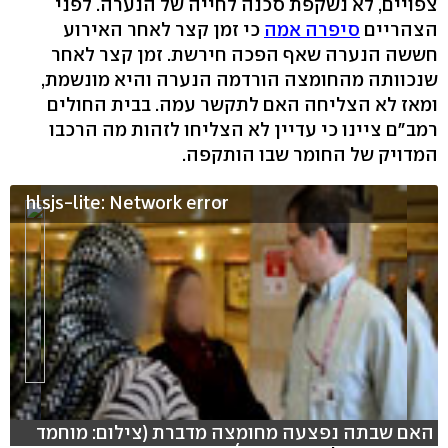
צפויים, לא נשקפת סכנה לחייה של הנערה. לפני
הצהריים
סיפרה אמה
כי זמן קצר לאחר האירוע
חששה הנערה שאף הפכה חירשת. זמן קצר לאחר
שנכוותה מהחומצה הורדמה הנערה והיא מונשמת,
ומאז לא הצליחה האם לתקשר עמה. בבית החולים
רמב"ם ציינו כי עדיין לא הצליחו לזהות מה הרכבו
המדויק של החומר שבו הותקפה.
hlsjs-lite: Network error
האם שבתה נפצעה מחומצה מדברת (צילום: מוחמד