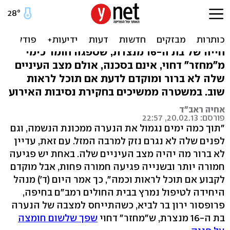
"פני הנערה שהותקפה
בחומצה נותרו ללא פגע"
חייה של בת ה-16 מנצרת, שספגה חומר כימי
מ"מחזר" דחוי, אינם בסכנה, אולם מצב העיניים
שלה לא ברור ומוקדם לדעת אם תוכל לראות
שוב. במשטרה ממשיכים בחקירת נסיבות האירוע
אחיה ראב"ד
פורסם: 20.02.13, 22:57
"תוך כמה ימים נגמול את הנערה ממכונת הנשמה, וגם
לפנים שלה לא נגרם נזק למרבה המזל. עם זאת, עדיין
לא ברור מה יהיה מצב העיניים שלה. באחת יש פגיעה
חמורה יותר ובשנייה פגיעה חמורה פחות, אבל מוקדם
לקבוע אם תוכל לראות וכמה", כך אמר היום (ד') מנהל
היחידה לטיפול נמרץ בבית החולים רמב"ם בחיפה,
פרופסור ירון בר לביא, כשהתייחס למצבה של הנערה
בת ה-16 מנצרת, ש"מחזר" דחוי
שפך שלשום חומצה