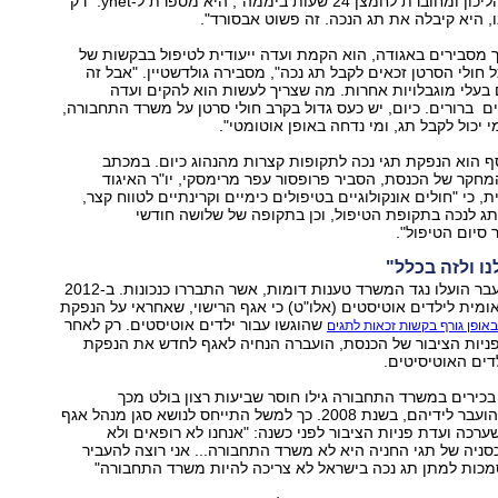
אישה הנזקקת להליכון ומחוברת לחמצן 24 שעות ביממה", היא מספרת ל-ynet. "רק
 היא קיבלה את תג הנכה. זה פשוט אבסורד".
ך מסבירים באגודה, הוא הקמת ועדה ייעודית לטיפול בבקשות של
ל חולי הסרטן זכאים לקבל תג נכה", מסבירה גולדשטיין. "אבל זה
ים בעלי מוגבלויות אחרות. מה שצריך לעשות הוא להקים ועדה
ם ברורים. כיום, יש כעס גדול בקרב חולי סרטן על משרד התחבורה,
 יכול לקבל תג, ומי נדחה באופן אוטומטי".
ף הוא הנפקת תגי נכה לתקופות קצרות מהנהוג כיום. במכתב
חקר של הכנסת, הסביר פרופסור עפר מרימסקי, יו"ר האיגוד
ית, כי "חולים אונקולוגיים בטיפולים כימיים וקרינתיים לטווח קצר,
ג לנכה בתקופת הטיפול, וכן בתקופה של שלושה חודשי
סיום הטיפול".
נו ולזה בכלל"
ראוי להזכיר כי בעבר הועלו נגד המשרד טענות דומות, אשר התבררו כנכונות. ב-2012
ומית לילדים אוטיסטים (אלו"ט) כי אגף הרישוי, שאחראי על הנפקת
שהוגשו עבור ילדים אוטיסטים. רק לאחר
אופן גורף בקשות זכאות לתגים
ניות הציבור של הכנסת, הועברה הנחיה לאגף לחדש את הנפקת
דים האוטיסיטים.
י בכירים במשרד התחבורה גילו חוסר שביעות רצון בולט מכך
שהטיפול בנושא הועבר לידיהם, בשנת 2008. כך למשל התייחס לנושא סגן מנהל אגף
ערכה ועדת פניות הציבור לפני כשנה: "אנחנו לא רופאים ולא
סניה של תגי החניה היא לא משרד התחבורה... אני רוצה להעביר
כות למתן תג נכה בישראל לא צריכה להיות משרד התחבורה"