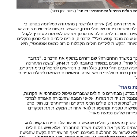
ל חולים בטיפול האינטנסיבי ביותר"
(צילום: ירון ברנר)
שיחה עם ynet, אומרת היום (א') איריס גולדשטיין מהאגודה למלחמה בסרטן כי
בלת עשרות פניות של חולי סרטן, שהגישו בקשות לחידוש תגי נכה או
ם - וסורבו. למה חולה עם סרטן מפושט לעצמות לא צריך לקבל
 שונה מנכה קטוע רגל?". לדבריה, הורים לילדים חולי סרטן נתקלים
וחד. "בקשות לילדים חולים מקבלות סירוב כמעט אוטומטי", היא
כך במשרד התחבורה? שם דוחים בתוקף את הדברים. "מדובר
בטענות חסרות כל שחר", טוענים במשרד בתגובה לפניית ynet. "בשנה האחרונה
ניה לנכים חולי סרטן, כולל חולים הנדרשים לטיפולים כימותרפיים.
רטן נבחנות על-ידי רופאי ועדה, ומאושרות בהתאם ליכולת הניידות
.
ת מאוד"
סרטן מבהירים כי חולים שעוברים טיפול כימותרפי או הקרנות,
גבלות ניידות חמורות. על-פי תגובה שהעבירה האגודה למרכז
 "בתקופת הטיפולים הכימותרפיים והרדיותרפיים, חולי סרטן
שישות גופנית ומתופעות לוואי אחרות, המקשות את תפקודם
יידות שלהם נפגעת מאוד".
דשטיין מהאגודה, חולים שמגישים ערעור על דחיית הבקשה לתג
לעתים להפוך את החלטת משרד התחבורה. אלא שיש גם חולים
לא לערער על ההחלטה בעניינם. "אגף הרישוי דחה בקשה שהגישה