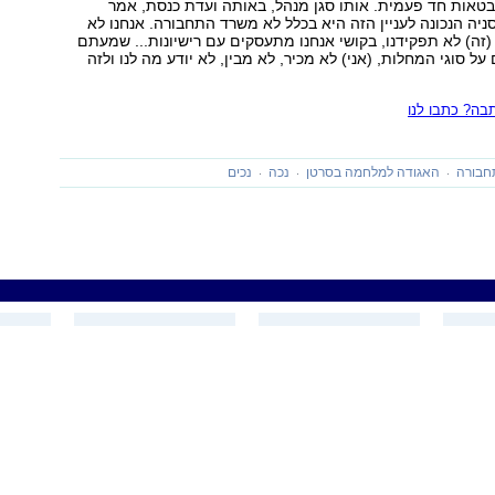
בטאות חד פעמית. אותו סגן מנהל, באותה ועדת כנסת, אמר
 "האכסניה הנכונה לעניין הזה היא בכלל לא משרד התחבורה. אנחנו לא
(זה) לא תפקידנו, בקושי אנחנו מתעסקים עם רישיונות... שמעתם
על סוגי המחלות, (אני) לא מכיר, לא מבין, לא יודע מה לנו ולזה
ה? כתבו לנו
חבורה
האגודה למלחמה בסרטן
נכה
נכים