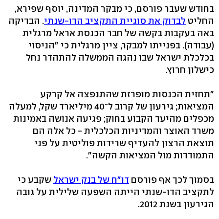
בחודש שעבר פורסם, כי מבקר המדינה, יוסף שפירא,
החליט
לבדוק את סוגיית התקציב הדו-שנתי
. הבדיקה
באה בעקבות בקשה של חבר הכנסת אראל מרגלית
(עבודה). בפנייתו למבקר, ציין מרגלית כי "הניסוי
בכלכלת ישראל שבו נהגה הממשלה להתהדר נחל
כישלון חרוץ.
"תחזית הכנסות מופרזת שהתנפצה אל קרקע
המציאות; גירעון של קרוב ל־40 מיליארד שקל, למעלה
מכפלים מהיעד הקבוע בחוק; פגיעה אנושה באמינות
משרד האוצר והמדיניות הכלכלית - כל אלה הם
תוצאת הרצון להעדיף שרידות פוליטית על פני
התמודדות מול המציאות הקשה".
בסמוך לכך אף פורסם
דו"ח של בנק ישראל
שקבע כי
לתקציב הדו-שנתי הייתה השפעה שלילית על גובה
הגירעון בשנת 2012.