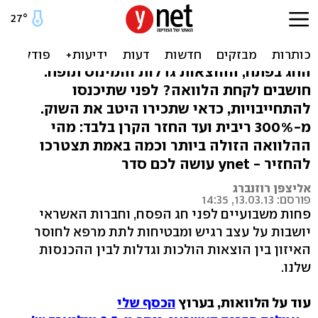
מחפשים הלוואה לחג? אל
תהיו פראיירים
החג בפתח, ההוצאות גדלות והמינוס תופח.
חושבים לקחת הלוואה? לפני שתיכנסו
להתחייבויות, כדאי שתכירו היטב את השוק.
מ-300% ריבית ועד החזר הקרן בלבד: מהי
ההלוואה הזולה ביותר וכמה באמת תצטרכו
להחזיר - ynet עושה לכם סדר
אליצפן רוזנברג
פורסם: 13.03.13, 14:35
פחות משבועיים לפני חג הפסח, וחברות האשראי
יושבות על עצב רגיש ומבטיחות לתת מרפא לחוסר
האיזון בין הוצאות הולכות וגדלות לבין ההכנסות
שלנו.
עוד על הלוואות, בערוץ
הכסף שלי