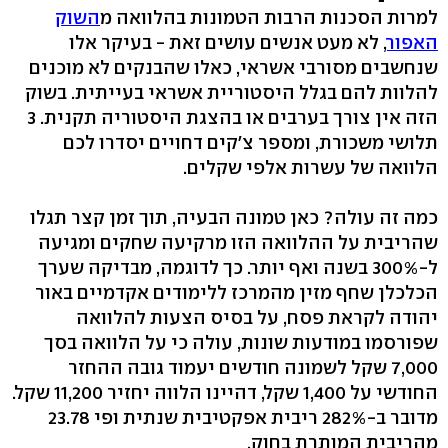
למרות הסכנות הרבות הטמונות בהלוואה מ
השוק
האפור
, לא מעט אנשים עושים זאת - בעיקר אלו
שנחשבים מסורבי אשראי, כאלו שהבנקים לא מוכנים
להלוות להם בגלל היסטוריית אשראי בעייתית. בשוק
הזה אין צורך בערבים או בהצגת היסטוריה תקנית. 3
תלושי משכורת, ומספר צ'קים דחויים יסדרו לכם
הלוואה של עשרות אלפי שקלים.
כמה זה עולה? כאן טמונה הבעיה, תוך זמן קצר תגלו
שהריבית על ההלוואה הזו מרקיעה שחקים ומגיעה
ל-300% בשנה ואף יותר. כך לדוגמה, מבדיקה שערך
הכלכלן שחף מזין מהמרכז ללימודים אקדמיים באור
יהודה לקראת פסח, על בסיס הצעות להלוואה
שפורסמו במודעות שונות, עולה כי על הלוואה בסך
7,000 שקל לשמונה חודשים יעמוד גובה ההחזר
החודשי על 1,400 שקל, דהיינו הלווה יחזיר 11,200 שקל.
מדובר ב-282% ריבית אפקטיבית שנתית ופי 23.78
מהריבית המותרת בחוק.