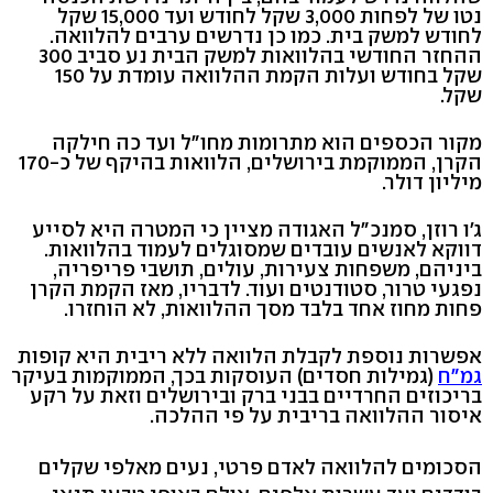
נטו של לפחות 3,000 שקל לחודש ועד 15,000 שקל
לחודש למשק בית. כמו כן נדרשים ערבים להלוואה.
ההחזר החודשי בהלוואות למשק הבית נע סביב 300
שקל בחודש ועלות הקמת ההלוואה עומדת על 150
שקל.
מקור הכספים הוא מתרומות מחו"ל ועד כה חילקה
הקרן, הממוקמת בירושלים, הלוואות בהיקף של כ-170
מיליון דולר.
ג'ו רוזן, סמנכ"ל האגודה מציין כי המטרה היא לסייע
דווקא לאנשים עובדים שמסוגלים לעמוד בהלוואות.
ביניהם, משפחות צעירות, עולים, תושבי פריפריה,
נפגעי טרור, סטודנטים ועוד. לדבריו, מאז הקמת הקרן
פחות מחוז אחד בלבד מסך ההלוואות, לא הוחזרו.
אפשרות נוספת לקבלת הלוואה ללא ריבית היא קופות
גמ"ח
(גמילות חסדים) העוסקות בכך, הממוקמות בעיקר
בריכוזים החרדיים בבני ברק ובירושלים וזאת על רקע
איסור ההלוואה בריבית על פי ההלכה.
הסכומים להלוואה לאדם פרטי, נעים מאלפי שקלים