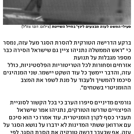
פעילי המשט לעזה מבצעים לינץ' בחייל השייטת
(צילום: דובר צה"ל)
ברקע הדרישה הטורקית להסרת הסגר מעל עזה, נמסר
כי "ראש הממשלה נתניהו ציין גם שישראל הסירה כבר
מספר מגבלות על תנועת
אזרחים וסחורות לכל הטריטוריות הפלסטיניות, כולל
עזה, והדבר יימשך כל עוד השקט יישמר. שני המנהיגים
סיכמו להמשיך ולעבוד על מנת לשפר את המצב
ההומניטרי בשטחים".
גורמים מדיניים סיפרו הערב כי בכל הקשור לסוגיית
הפיצויים שדרשו הטורקים, נתניהו אמר שישראל
תעביר כסף לקרן הומניטרית. עוד אמרו כי הוא סיכם
עם ארדואן ששתי המדינות לא ידברו על נושא הסגר על
עזה, אף שבעבר דרשה טורקיה את הסרת הסגר. לפי