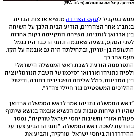
ארדואן. קיבל את ההתנצלות
(צילום: EPA)
ממש במקביל ל
טקס הפרידה
מנשיא ארצות הברית
בנתב"ג אחר הצהריים, הודיע הבית הלבן על השיחה
בין ארדואן לנתניהו. השיחה התקיימה דקות אחדות
לפני הטקס, בשעה שאובמה ונתניהו כבר היו בנמל
התעופה בן-גוריון, ובתחילתה היה גם אובמה על הקו.
מעט אחר כך
התפרסמה הודעת לשכת ראש הממשלה הישראלי
ולפיה נתניהו וארדואן "סיכמו על השבת הנורמליזציה
בין המדינות, כולל שליחת השגרירים בחזרה, וביטול
ההליכים המשפטיים נגד חיילי צה"ל".
"ראש הממשלה נתניהו אמר לראש הממשלה ארדואן
שהיו לו שיחות טובות עם הנשיא אובמה בנושא שיתוף
פעולה אזורי וחשיבות יחסי ישראל טורקיה", נמסר
בהודעת לשכת ראש הממשלה. "נתניהו הביע צער על
ההידרדרות ביחסי ישראל-טורקיה, והביע את