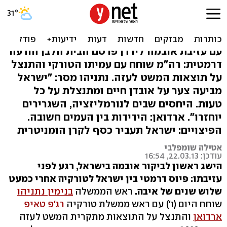
פיוס ישראלי-טורקי: נתניהו
התנצל בפני ארדואן
עם עזיבת אובמה לירדן פרסם הבית הלבן הודעה
דרמטית: רה"מ שוחח עם עמיתו הטורקי והתנצל
על תוצאות המשט לעזה. נתניהו מסר: "ישראל
מביעה צער על אובדן חיים ומתנצלת על כל
טעות. היחסים שבים לנורמליזציה, השגרירים
יוחזרו". ארדואן: הידידות בין העמים חשובה.
הפיצויים: ישראל תעביר כסף לקרן הומניטרית
אטילה שומפלבי
עודכן: 22.03.13, 16:54
הישג ראשון לביקור אובמה בישראל, רגע לפני
עזיבתו: פיוס דרמטי בין ישראל לטורקיה אחרי כמעט
שלוש שנים של איבה.
ראש הממשלה
בנימין נתניהו
שוחח היום (ו') עם ראש ממשלת טורקיה
רג'פ טאיפ
ארדואן
והתנצל על התוצאות מתקרית המשט לעזה