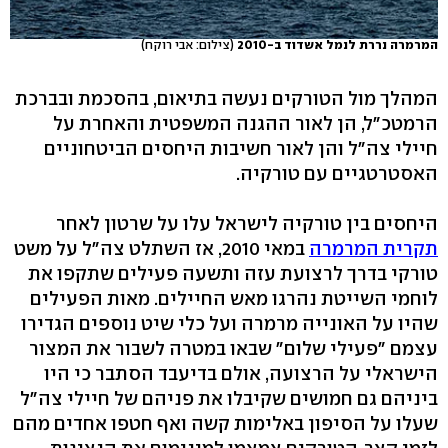
המרמרה נררת לנמל אשדוד ב-2010
(צילום: אבי רוקח)
המהלך מול הטורקים נעשה בתיאום, בהסכמת ובברכת
הרמטכ"ל, הן לאור ההגנה המשפטית והאחרת על
חיילי צה"ל והן לאור חשיבות היחסים הביטחוניים
האסטרטגיים עם טורקיה.
היחסים בין טורקיה לישראל עלו על שרטון לאחר
תקרית המרמרה
במאי 2010, אז השתלט צה"ל על משט
טורקי בדרך לרצועת עזה ותשעה פעילים שתקפו את
לוחמי השייטת נהרגו מאש החיילים. מאות הפעילים
שהיו על האונייה מרמרה ועל כלי שיט נוספים הגדירו
עצמם "פעילי שלום" שבאו במטרה לשבור את המצור
הישראלי על הרצועה, אולם בדיעבד הסתבר כי היו
ביניהם גם חמושים שקיבלו את פניהם של חיילי צה"ל
שעלו על הסיפון באלימות קשה ואף חטפו אחדים מהם