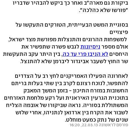
ביקורת גם מארה"ב ואחר כך ביקש להבהיר שדבריו
"פורשו שלא כהלכה".
בסוגיית המשט הבעייתית, הטורקים התעקשו על
פיצויים
למשפחות ההרוגים והתנצלות מפורשת מצד ישראל,
אולם מספר
ניסיונות
לגבש פשרה שתפשיר את
היחסים
לא הניבו פרי עד כה
, בין היתר עקב התעקשות
שר החוץ לשעבר אביגדור ליברמן שלא להתנצל.
לאחרונה הפעילו האמריקנים לחץ רב על הצדדים
להתפשר, לנוכח רצונם לקרב בין שתי בעלות בריתם
החשובות במזרח התיכון - בזמן המשך המאבק
בתוכנית הגרעין האיראנית ועל רקע מלחמת האזרחים
המשתוללת בסוריה. נראה שביקורו של אובמה הצליח
לשבור את הקרח בין ארדואן לנתניהו, אחרי שלוש
שנים של נתק כמעט מוחלט.
פורסם לראשונה 22.03.13, 16:20