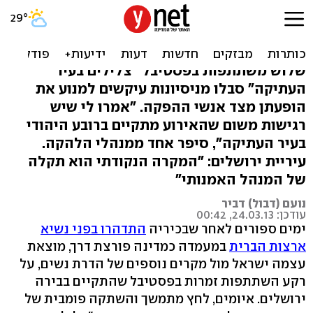
הדרה בהופעה: זמרת הורדה
מהבמה בירושלים
שלוש משתתפות בפסטיבל "צלילים בעיר
העתיקה" סבלו מניסיונות עיקשים למנוע את
הופעתן מצד אנשי ההפקה. "אמרו לי שיש
רגישות משום שהאירוע מתקיים ברובע היהודי
בעיר העתיקה", סיפר אחד ממנהלי הלהקה.
עיריית ירושלים: "המקרה הנקודתי הוא תקלה
של המנהל האמנותי"
נועם (דבול) דביר
עודכן: 24.03.13, 00:42
ימים ספורים לאחר שבכיריה
התדהרו בפני נשיא
ארצות הברית
במעמדה כמדינה פורצת דרך, מוצאת
עצמה ישראל מול מקרים נוספים של הדרת נשים, על
רקע השתתפות זמרות בפסטיבל שהתקיים בבירה
ירושלים. איומים, לחץ מתמשך והשתקה פומבית של