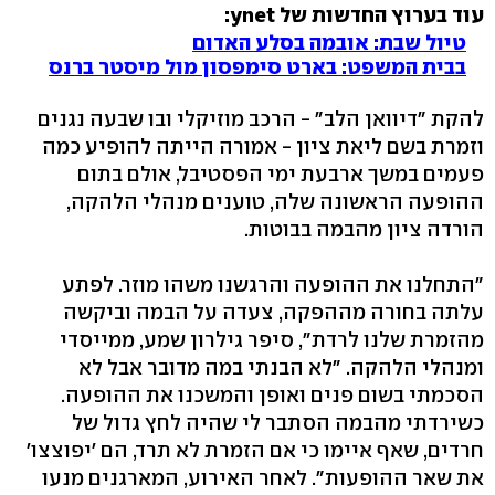
עוד בערוץ החדשות של ynet:
טיול שבת: אובמה בסלע האדום
בבית המשפט: בארט סימפסון מול מיסטר ברנס
להקת "דיוואן הלב" - הרכב מוזיקלי ובו שבעה נגנים
וזמרת בשם ליאת ציון - אמורה הייתה להופיע כמה
פעמים במשך ארבעת ימי הפסטיבל, אולם בתום
ההופעה הראשונה שלה, טוענים מנהלי הלהקה,
הורדה ציון מהבמה בבוטות.
"התחלנו את ההופעה והרגשנו משהו מוזר. לפתע
עלתה בחורה מההפקה, צעדה על הבמה וביקשה
מהזמרת שלנו לרדת", סיפר גילרון שמע, ממייסדי
ומנהלי הלהקה. "לא הבנתי במה מדובר אבל לא
הסכמתי בשום פנים ואופן והמשכנו את ההופעה.
כשירדתי מהבמה הסתבר לי שהיה לחץ גדול של
חרדים, שאף איימו כי אם הזמרת לא תרד, הם 'יפוצצו'
את שאר ההופעות". לאחר האירוע, המארגנים מנעו