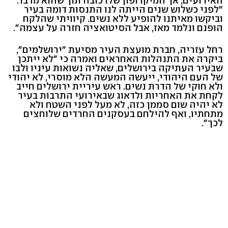
האירועים, אך המיקרופון שלו כובה תוך שהוא מדבר.
"לפני כשלוש שנים הייתה לנו התנסות דומה בעיר
וביקשו מאיתנו להופיע ללא נשים. קיוויתי שהלקח
הופנם ונלמד מאז, אבל הסיטואציה חזרה על עצמה".
רחל עזריה, חברת מועצת העיר מסיעת "ירושלמים",
ביקרה את התנהלות האחראים ואמרה כי "לא ייתכן
שבעיר העתיקה בירושלים, שאליה נשואות עיניו ולבו
של העם היהודי, ייעשה המעשה הלא מוסרי, לא יהודי
ולא חוקי של הדרת נשים. ראש עיריית ירושלים חייב
לקחת את האחריות ולדאוג שבאירועי התרבות בעיר
לא יהיה שום סממן כזה, לא מעל לפני השטח ולא
מתחתיו, ואף להילחם בעסקנים החרדים שלוחצים
לכך".