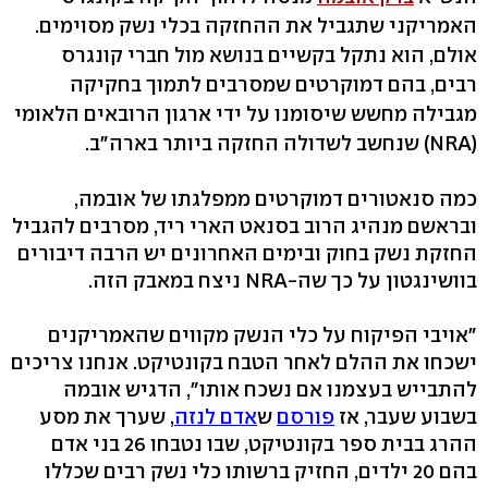
האמריקני שתגביל את ההחזקה בכלי נשק מסוימים.
אולם, הוא נתקל בקשיים בנושא מול חברי קונגרס
רבים, בהם דמוקרטים שמסרבים לתמוך בחקיקה
מגבילה מחשש שיסומנו על ידי ארגון הרובאים הלאומי
(NRA) שנחשב לשדולה החזקה ביותר בארה"ב.
כמה סנאטורים דמוקרטים ממפלגתו של אובמה,
ובראשם מנהיג הרוב בסנאט הארי ריד, מסרבים להגביל
החזקת נשק בחוק ובימים האחרונים יש הרבה דיבורים
בוושינגטון על כך שה-NRA ניצח במאבק הזה.
"אויבי הפיקוח על כלי הנשק מקווים שהאמריקנים
ישכחו את ההלם לאחר הטבח בקונטיקט. אנחנו צריכים
להתבייש בעצמנו אם נשכח אותו", הדגיש אובמה
בשבוע שעבר, אז
פורסם
ש
אדם לנזה
, שערך את מסע
ההרג בבית ספר בקונטיקט, שבו נטבחו 26 בני אדם
בהם 20 ילדים, החזיק ברשותו כלי נשק רבים שכללו