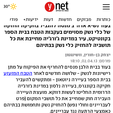
עוברים לגור בעיר נלסון?
חובה עליכם לקנות רובה
בעוד נשיא ארה"ב מנסה להגביל בחקיקה החזקה
של כלי נשק מסוימים בעקבות הטבח בבית הספר
בקונטיקט, עיר במדינת ג'ורג'יה מחייבת את כל
תושביה להחזיק כלי נשק בבתיהם
יצחק בן-חורין, וושינגטון
פורסם: 02.04.13, 18:10
בעוד בבית הלבן מנסים להחריף את הפיקוח על מתן
רישיונות לנשק - שלושה חודשים לאחר
הטבח המזעזע
בבית הספר בעיירה ניוטאון - ומתקשים להעביר
חקיקה בקונגרס, בעיירה נלסון במדינת ג'ורג'יה
הדרומית החליטו לעשות דווקא. מועצת העיירה
העבירה חוק שמחייב את כל תושבי המקום (פרט
לעבריינים וחולי נפש) להחזיק נשק ותחמושת בבתיהם
כאמצעי הרתעה נגד עבריינים.