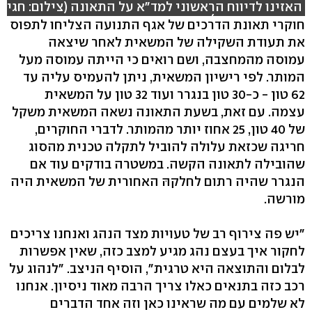
האזינו לדיווח הראשוני למד"א על התאונה (צילום: חגי
אהרון, עידו בקר)
חוקרי תאונת הדרכים של אגף התנועה הצליחו לתפוס
את תעודת השקילה של המשאית לאחר שיצאה
עמוסה מהמחצבה, ושם רואים כי הייתה עמוסה מעל
המותר. לפי רישיון המשאית, ניתן להעמיס עליה עד
62 טון - כ-30 טון בנגרר ועוד 32 טון על המשאית
עצמה. עם זאת, בשעת התאונה נשאה המשאית משקל
של 40 טון, 25 אחוז יותר מהמותר. לדברי החוקרים,
חריגה שכזאת עלולה להוביל לתקלה טכנית מהסוג
שהובילה לתאונה הקשה. במשטרה בודקים עוד אם
הנגרר שהיה רתום לחלקהּ האחורית של המשאית היה
מורשה.
"יש פה צירוף רב של טעויות מצד הנהג ואנחנו צריכים
לחקור איך בעצם נהג מגיע למצב כזה, שאין אפשרות
לבלום והתוצאה היא טרגית", הוסיף הניצב. "לנהוג על
רכב כזה בתנאים כאלו צריך הרבה מאוד ניסיון. אנחנו
לא שלמים עם מה שראינו כאן וזה אחד הדברים