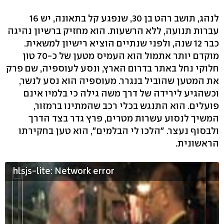
לנהג, תושב רהט בן 30, שנפגע קל בתאונה, יש 16
עברות תנועה, ללא הרשעות. הוא מחזיק ברשיון נהיגה
כבר 12 שנה, ולפני שנתיים הוציא רישיון למשאית.
מוקדם יותר אתמול הוא העמיס מטען של כ-70 טון
חלוקי נחל באתר בדרום הארץ, ונסע לעוספיה, שם פרק
את המטען שהוביל בנגרר. מעוספיה הוא נסע לנשר,
וכשהגיע לירידה של דרך משה גילה כי בלמיו אינם
פועלים. הוא התנגש בכלי רכב שהמתינו ברמזור,
המשיך לנסוע עשרות מטרים, פרץ גדר בצד הדרך
ולבסוף נעצר. "הלכו לי הבלמים", הוא טען בחקירתו
הראשונית.
hlsjs-lite: Network error