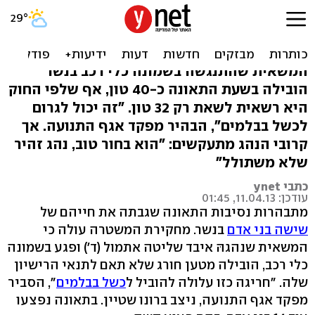
המשטרה: משקל המשאית -
25 אחוז מעל המותר
המשאית שהתנגשה בשמונה כלי רכב בנשר
הובילה בשעת התאונה כ-40 טון, אף שלפי החוק
היא רשאית לשאת רק 32 טון. "זה יכול לגרום
לכשל בבלמים", הבהיר מפקד אגף התנועה. אך
קרובי הנהג מתעקשים: "הוא בחור טוב, נהג זהיר
שלא משתולל"
כתבי ynet
עודכן: 11.04.13, 01:45
מתבהרות נסיבות התאונה שגבתה את חייהם של
שישה בני אדם
בנשר. מחקירת המשטרה עולה כי
המשאית שנהגהּ איבד שליטה אתמול (ד') ופגע בשמונה
כלי רכב, הובילה מטען חורג שלא תאם לתנאי הרישיון
שלה. "חריגה כזו עלולה להוביל ל
כשל בבלמים
", הסביר
מפקד אגף התנועה, ניצב ברונו שטיין. בתאונה נפצעו