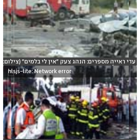
עדי ראייה מספרים: הנהג צעק "אין לי בלמים" (צילום:
עידו בקר)
hlsjs-lite: Network error