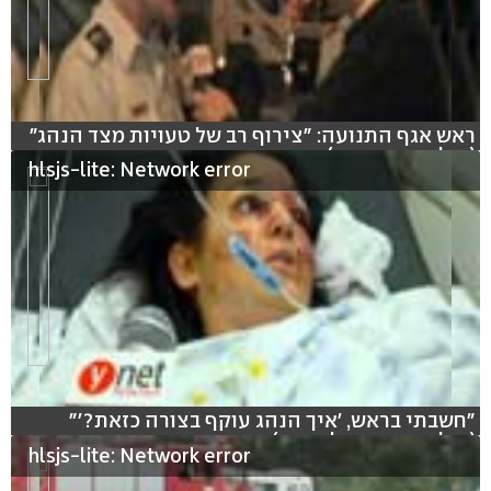
ראש אגף התנועה: "צירוף רב של טעויות מצד הנהג"
(צילום: עידו בקר)
hlsjs-lite: Network error
"חשבתי בראש, 'איך הנהג עוקף בצורה כזאת?'"
(צילום: אביעד נלביצקי)
hlsjs-lite: Network error