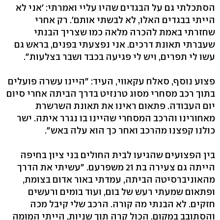
הסתכלתי גם על הבגדים שהיו עליי ואמרתי: 'אני לא
הייתי בבגדים האלו, לא לבשתי אותם'. רק אחרי
שחזרתי באמת להכרה מלאה כמו שצריך הבנתי
שעברתי תאונת דרכים. אני נפצעתי בפנים, בראש גם
עשו לי תפרים, ויש לי פגיעה בכבד ושבר בצלעות".
פצוע נוסף, סאלח עקאווי, העיד: "היינו עשרה פועלים
בתוך רכב מסחרי מסוג טרנזיט בדרך הביתה אחרי סיום
יום העבודה. פתאום ראינו את תאונת השרשרת
מאחורינו והרכב המסחרי שהיינו בו נגרר איתה. ישר
כולנו קפצנו מהרכב ואחר כך הוא עלה באש".
בין הפצועים שהגיעו לבית החולים בני ציון בחיפה
הייתה גם צעירה בת 21 משפרעם. "עשיתי את הדרך
מהאוניברסיטה הביתה, עמדתי באור אדום בצומת,
ופתאום שמעתי רעש של בום, ועוד בומים ורעשים
חזקים. לא הבנתי מה קורה. הרכב שלי קיבל מכה
והסתובב במקום. הכול קרה תוך שניות, הייתי המומה